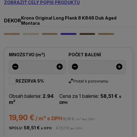
ZOBRAZIŤ CELÝ POPIS PRODUKTU
Krono Original Long Plank 8 K848 Dub Aged
DEKOR
Montara
MNOŽSTVO
(
m²
)
POČET BALENÍ
REZERVA 5%
Pridať k porovnaniu
Obsah balenia:
2.94
Cena za 1 balenie:
58,51 €
s
m²
DPH
19,90 €
/ m² s DPH
16,18 €
/ m² bez DPH
58,51 €
SPOLU:
47,57 €
s DPH
bez DPH