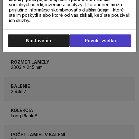
sociálnych médií, inzercie a analýzy. Títo partneri môžu
príslušné informácie skombinovať s ďalšími údajmi, ktoré
VHODNÁ NA PODLAHOVÉ KÚRENIE
ste im poskytli alebo ktoré od vás získali, keď ste používali
Áno
ich služby.
SPÔSOB POKLÁDKY
Nastavenia
Povoliť všetko
Plávajúcim spôsobom na podložku
ROZMER LAMELY
2003 x 245 mm
BALENIE
2,94m2
KOLEKCIA
Long Plank 8
POČET LAMIEL V BALENÍ