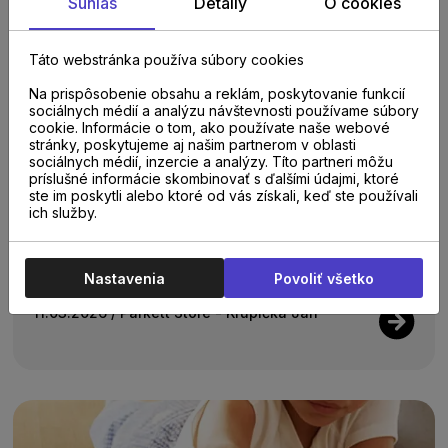
Súhlas
Detaily
O cookies
Táto webstránka používa súbory cookies
Na prispôsobenie obsahu a reklám, poskytovanie funkcií
sociálnych médií a analýzu návštevnosti používame súbory
cookie. Informácie o tom, ako používate naše webové
stránky, poskytujeme aj našim partnerom v oblasti
sociálnych médií, inzercie a analýzy. Títo partneri môžu
príslušné informácie skombinovať s ďalšími údajmi, ktoré
Quick-Step v prevedení HydroSeal
ste im poskytli alebo ktoré od vás získali, keď ste používali
ich služby.
Svetový výrobca jedinečných podláh Quick-Step
aktualizoval svoje kolekcie s technológiou
Nastavenia
Povoliť všetko
HydroSeal.Zoznámte sa s najnovšou generáciou
laminátových podláh.... Podla...
11.03.2026
/ Parkett Store - Krupička Ján