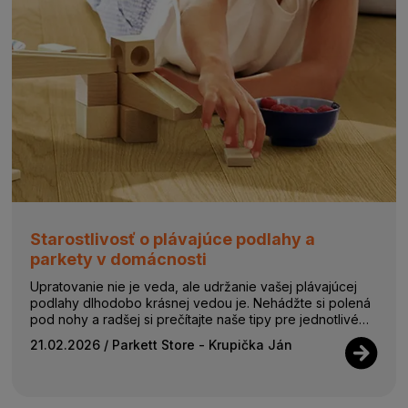
Starostlivosť o plávajúce podlahy a
parkety v domácnosti
Upratovanie nie je veda, ale udržanie vašej plávajúcej
podlahy dlhodobo krásnej vedou je. Nehádžte si polená
pod nohy a radšej si prečítajte naše tipy pre jednotlivé
druhy podláh. Udržujte ic...
21.02.2026
/ Parkett Store - Krupička Ján