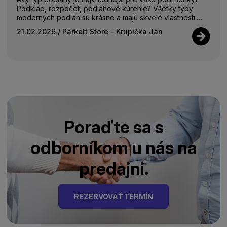
Podklad, rozpočet, podlahové kúrenie? Všetky typy
moderných podláh sú krásne a majú skvelé vlastnosti.
Preto sme porovnali 4 typy na...
21.02.2026
/ Parkett Store - Krupička Ján
Poraďte sa s
odborníkom u nás na
predajni.
REZERVOVAŤ TERMÍN