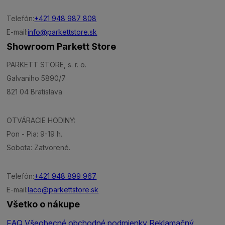
Telefón:
+421 948 987 808
E-mail:
info@parkettstore.sk
Showroom Parkett Store
PARKETT STORE, s. r. o.
Galvaniho 5890/7
821 04 Bratislava
OTVÁRACIE HODINY:
Pon - Pia: 9-19 h.
Sobota: Zatvorené.
Telefón:
+421 948 899 967
E-mail:
laco@parkettstore.sk
Všetko o nákupe
FAQ
Všeobecné obchodné podmienky
Reklamačný