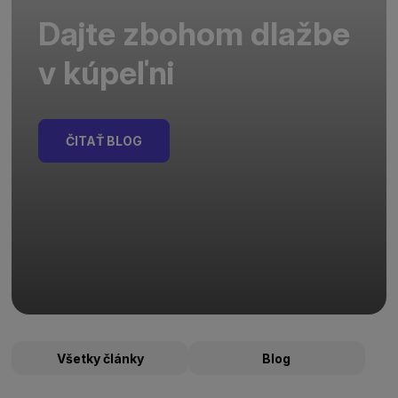
Dajte zbohom dlažbe
v kúpeľni
ČITAŤ BLOG
Všetky články
Blog