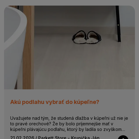
Akú podlahu vybrať do kúpeľne?
Uvažujete nad tým, že studená dlažba v kúpeľni už nie je
to pravé orechové? Že by bolo príjemnejšie mať v
kúpeľni plávajúcu podlahu, ktorý by ladila so zvyškom
bytu a bola by príjemná v každo...
21.02.2026
/ Parkett Store - Krupička Ján