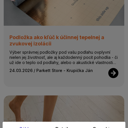
Podložka ako kľúč k účinnej tepelnej a
zvukovej izolácii
Výber správnej podložky pod vašu podlahu ovplyvní
nielen jej životnosť, ale aj každodenný pocit pohodlia - či
už ide o teplo od podlahy, alebo o akustické vlastnosti
celej podlahovej skladby....
24.03.2026
/ Parkett Store - Krupička Ján