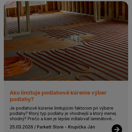
Ako limituje podlahové kúrenie výber
podlahy?
Je podlahové kúrenie limitujúcim faktorom pri výbere
podlahy? Ktorý typ podlahy je vhodnejší a ktorý menej
vhodný? Prečo a kam je lepšie inštalovať laminátové
podlahy namiesto vinylových? Poz...
25.03.2026
/ Parkett Store - Krupička Ján