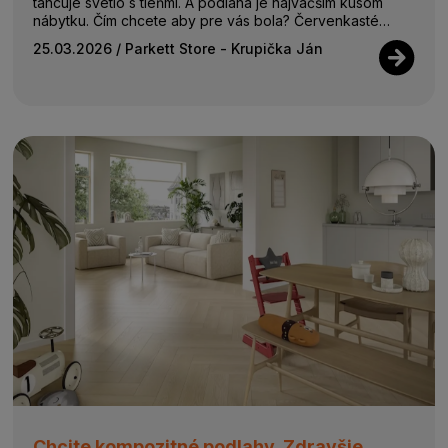
tancuje svetlo s tieňmi. A podlaha je najväčším kusom
nábytku. Čím chcete aby pre vás bola? Červenkasté
podlahy pohlcujú energiu, zatia...
25.03.2026
/ Parkett Store - Krupička Ján
Chcite kompozitné podlahy. Zdravšie,