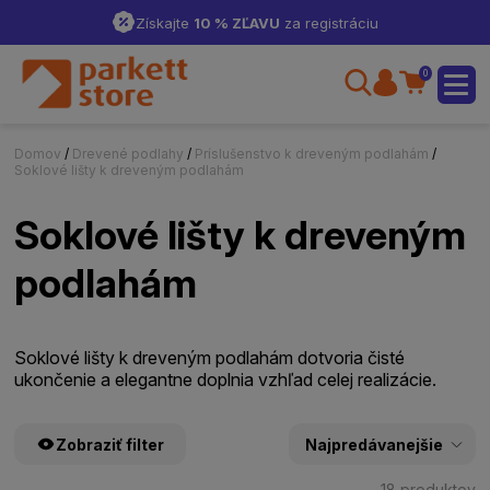
Získajte
10 % ZĽAVU
za registráciu
0
Domov
/
Drevené podlahy
/
Príslušenstvo k dreveným podlahám
/
Soklové lišty k dreveným podlahám
Soklové lišty k dreveným
podlahám
Soklové lišty k dreveným podlahám dotvoria čisté
ukončenie a elegantne doplnia vzhľad celej realizácie.
Zobraziť filter
18 produktov