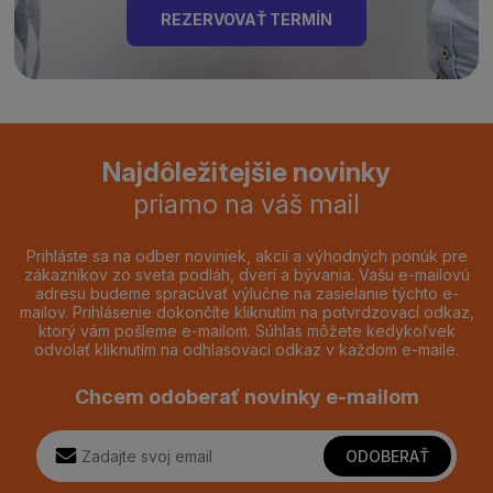
REZERVOVAŤ TERMÍN
Najdôležitejšie novinky
priamo na váš mail
Prihláste sa na odber noviniek, akcií a výhodných ponúk pre
zákazníkov zo sveta podláh, dverí a bývania. Vašu e-mailovú
adresu budeme spracúvať výlučne na zasielanie týchto e-
mailov. Prihlásenie dokončíte kliknutím na potvrdzovací odkaz,
ktorý vám pošleme e-mailom. Súhlas môžete kedykoľvek
odvolať kliknutím na odhlasovací odkaz v každom e-maile.
Chcem odoberať novinky e-mailom
ODOBERAŤ