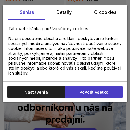
/
ks
s DPH
/
ks
s DPH
Súhlas
Detaily
O cookies
Do 14 dní
Do 14 dní
Soklová lišta PAR-KY
Soklová lišta PAR-KY
Táto webstránka používa súbory cookies
Biela SP02 2,15m
Dub Desert WS-DES
2,15m
Na prispôsobenie obsahu a reklám, poskytovanie funkcií
sociálnych médií a analýzu návštevnosti používame súbory
10,05 €
cookie. Informácie o tom, ako používate naše webové
22,21 €
/
ks
s DPH
/
ks
s DPH
stránky, poskytujeme aj našim partnerom v oblasti
sociálnych médií, inzercie a analýzy. Títo partneri môžu
príslušné informácie skombinovať s ďalšími údajmi, ktoré
ste im poskytli alebo ktoré od vás získali, keď ste používali
ich služby.
Poraďte sa s
Nastavenia
Povoliť všetko
odborníkom u nás na
predajni.