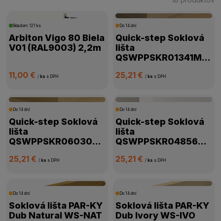
CENA
Skladom
121 ks
Do 14 dní
Arbiton Vigo 80 Biela
Quick-step Soklová
V01 (RAL9003) 2,2m
lišta
VÝROBCA
QSWPPSKR01341MM
80x16mm x 2,4m
11,00 €
25,21 €
POVRCHOVÁ ÚPRAVA
/
ks
s DPH
/
ks
s DPH
VÝŠKA LIŠTY
Do 14 dní
Do 14 dní
Quick-step Soklová
Quick-step Soklová
HRÚBKA LIŠTY
lišta
lišta
QSWPPSKR06030M
QSWPPSKR04856M
M 80x16mm x 2,4m
M 80x16mm x 2,4m
SPÔSOB MONTÁŽE
25,21 €
25,21 €
/
ks
s DPH
/
ks
s DPH
ROZMER LIŠTY
Do 14 dní
Do 14 dní
Soklová lišta PAR-KY
Soklová lišta PAR-KY
DOSTUPNOSŤ
Dub Natural WS-NAT
Dub Ivory WS-IVO