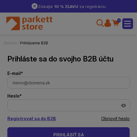
Získajte
10 % ZĽAVU
za registráciu
0
Domov /
Prihlásenie B2B
Prihláste sa do svojho B2B účtu
E-mail*
Heslo*
Registrovať sa do B2B
Obnoviť heslo
PRIHLÁSIŤ SA