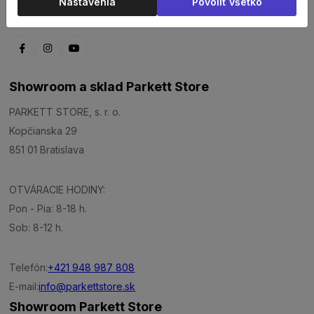
Nastavenia
Povoliť všetko
E-mail:
info@parkettstore.sk
Showroom a sklad Parkett Store
PARKETT STORE, s. r. o.
Kopčianska 29
851 01 Bratislava
OTVÁRACIE HODINY:
Pon - Pia: 8-18 h.
Sob: 8-12 h.
Telefón:
+421 948 987 808
E-mail:
info@parkettstore.sk
Showroom Parkett Store