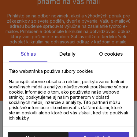
priamo na váš mail
Prihláste sa na odber noviniek, akcií a výhodných ponúk pre
zákazníkov zo sveta podláh, dverí a bývania. Vašu e-mailovú
adresu budeme spracúvať výlučne na zasielanie týchto e-
mailov. Prihlásenie dokončíte kliknutím na potvrdzovací odkaz,
ktorý vám pošleme e-mailom. Súhlas môžete kedykoľvek
odvolať kliknutím na odhlasovací odkaz v každom e-maile.
Súhlas
Detaily
O cookies
Chcem odoberať novinky e-mailom
Táto webstránka používa súbory cookies
ODOBERAŤ
Na prispôsobenie obsahu a reklám, poskytovanie funkcií
sociálnych médií a analýzu návštevnosti používame súbory
Súhlasím so spracovaním
osobných údajov
cookie. Informácie o tom, ako používate naše webové
stránky, poskytujeme aj našim partnerom v oblasti
sociálnych médií, inzercie a analýzy. Títo partneri môžu
príslušné informácie skombinovať s ďalšími údajmi, ktoré
ste im poskytli alebo ktoré od vás získali, keď ste používali
ich služby.
0948 987 808