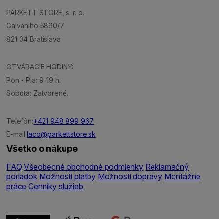
PARKETT STORE, s. r. o.
Galvaniho 5890/7
821 04 Bratislava
OTVÁRACIE HODINY:
Pon - Pia: 9-19 h.
Sobota: Zatvorené.
Telefón:
+421 948 899 967
E-mail:
laco@parkettstore.sk
Všetko o nákupe
FAQ
Všeobecné obchodné podmienky
Reklamačný
poriadok
Možnosti platby
Možnosti dopravy
Montážne
práce
Cenníky služieb