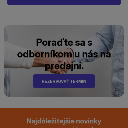
Poraďte sa s
odborníkom u nás na
predajni.
REZERVOVAŤ TERMÍN
Najdôležitejšie novinky