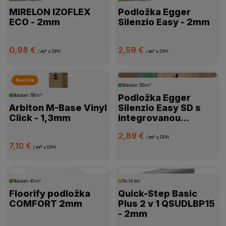
MIRELON IZOFLEX
Podložka Egger
ECO - 2mm
Silenzio Easy - 2mm
0,98 €
2,59 €
/
m²
s DPH
/
m²
s DPH
Novinka
Skladom
150 m²
Podložka Egger
Skladom
189 m²
Arbiton M-Base Vinyl
Silenzio Easy SD s
Click - 1,3mm
integrovanou
parozábranou
2,89 €
/
m²
s DPH
7,10 €
/
m²
s DPH
Skladom
45 m²
Do 14 dní
Floorify podložka
Quick-Step Basic
COMFORT 2mm
Plus 2 v 1 QSUDLBP15
- 2mm