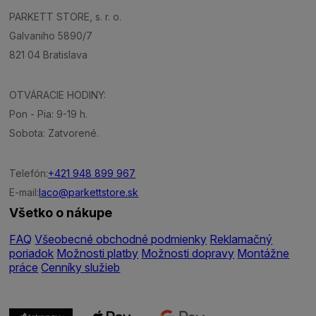
PARKETT STORE, s. r. o.
Galvaniho 5890/7
821 04 Bratislava
OTVÁRACIE HODINY:
Pon - Pia: 9-19 h.
Sobota: Zatvorené.
Telefón:
+421 948 899 967
E-mail:
laco@parkettstore.sk
Všetko o nákupe
FAQ
Všeobecné obchodné podmienky
Reklamačný
poriadok
Možnosti platby
Možnosti dopravy
Montážne
práce
Cenníky služieb