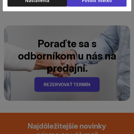
Nastavenia
Povoliť všetko
Poraďte sa s
odborníkom u nás na
predajni.
REZERVOVAŤ TERMÍN
Najdôležitejšie novinky