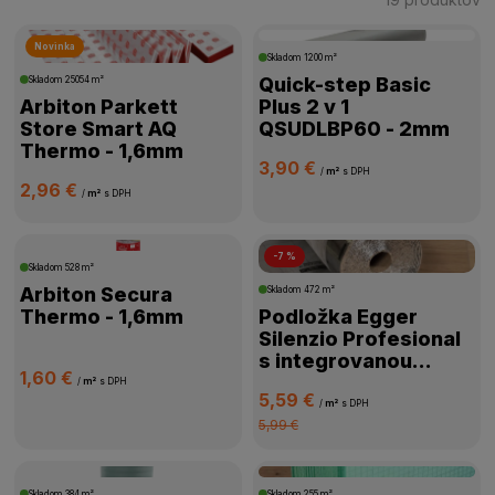
Novinka
ŠTÍTKY PRODUKTOV
Skladom
1200 m²
Quick-step Basic
Skladom
25054 m²
Arbiton Parkett
Plus 2 v 1
CENA
Store Smart AQ
QSUDLBP60 - 2mm
Thermo - 1,6mm
3,90 €
VÝROBCA
/
m²
s DPH
2,96 €
/
m²
s DPH
HRÚBKA PODLOŽKY
-7 %
Skladom
528 m²
VHODNÁ NA PODLAHOVÉ KÚRENIE
Arbiton Secura
Skladom
472 m²
Thermo - 1,6mm
Podložka Egger
Silenzio Profesional
SPÔSOB POKLÁDKY
s integrovanou
1,60 €
parozábranou -
/
m²
s DPH
5,59 €
1,8mm
/
m²
s DPH
INTEGROVANÁ PAROZÁBRANA
5,99 €
DOSTUPNOSŤ
Skladom
384 m²
Skladom
255 m²