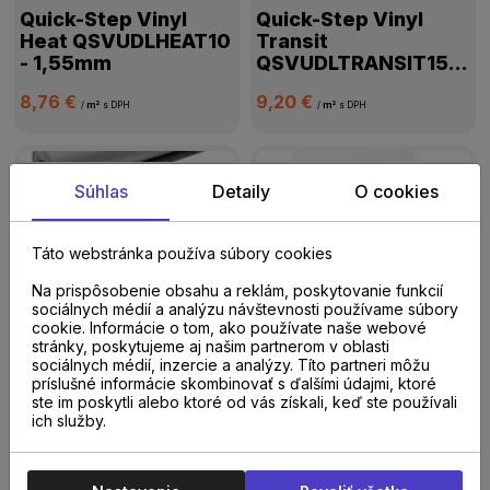
Quick-Step Vinyl
Quick-Step Vinyl
Heat QSVUDLHEAT10
Transit
- 1,55mm
QSVUDLTRANSIT15 -
1,2mm
8,76 €
9,20 €
/
m²
s DPH
/
m²
s DPH
Do 14 dní
Do 14 dní
Súhlas
Detaily
O cookies
PAR-KY podložka s
Floorify podložka
parozábranou BASIC
PERFORMANCE
2mm (20m2)
1,5mm
Táto webstránka používa súbory cookies
5,41 €
12,67 €
Na prispôsobenie obsahu a reklám, poskytovanie funkcií
/
m²
s DPH
/
m²
s DPH
sociálnych médií a analýzu návštevnosti používame súbory
cookie. Informácie o tom, ako používate naše webové
stránky, poskytujeme aj našim partnerom v oblasti
sociálnych médií, inzercie a analýzy. Títo partneri môžu
Do 14 dní
príslušné informácie skombinovať s ďalšími údajmi, ktoré
PAR-KY podložka s
ste im poskytli alebo ktoré od vás získali, keď ste používali
parozábranou
ich služby.
SILENT 2mm (20m2)
10,21 €
/
m²
s DPH