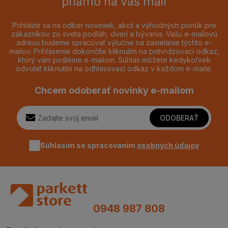
priamo na váš mail
Prihláste sa na odber noviniek, akcií a výhodných ponúk pre
zákazníkov zo sveta podláh, dverí a bývania. Vašu e-mailovú
adresu budeme spracúvať výlučne na zasielanie týchto e-
mailov. Prihlásenie dokončíte kliknutím na potvrdzovací odkaz,
ktorý vám pošleme e-mailom. Súhlas môžete kedykoľvek
odvolať kliknutím na odhlasovací odkaz v každom e-maile.
Chcem odoberať novinky e-mailom
ODOBERAŤ
Súhlasím so spracovaním
osobných údajov
0948 987 808