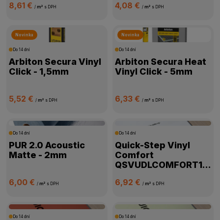
8,61 €
4,08 €
/
m²
s DPH
/
m²
s DPH
Novinka
Novinka
Do 14 dní
Do 14 dní
Arbiton Secura Vinyl
Arbiton Secura Heat
Click - 1,5mm
Vinyl Click - 5mm
5,52 €
6,33 €
/
m²
s DPH
/
m²
s DPH
Do 14 dní
Do 14 dní
PUR 2.0 Acoustic
Quick-Step Vinyl
Matte - 2mm
Comfort
QSVUDLCOMFORT15
- 1,15mm
6,00 €
6,92 €
/
m²
s DPH
/
m²
s DPH
Do 14 dní
Do 14 dní