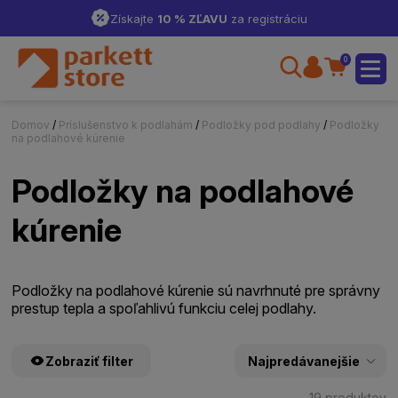
Získajte
10 % ZĽAVU
za registráciu
0
Domov
/
Príslušenstvo k podlahám
/
Podložky pod podlahy
/
Podložky
na podlahové kúrenie
Podložky na podlahové
kúrenie
Podložky na podlahové kúrenie sú navrhnuté pre správny
prestup tepla a spoľahlivú funkciu celej podlahy.
Zobraziť filter
19 produktov