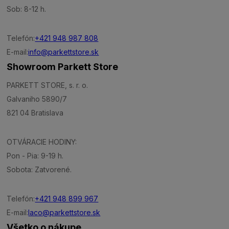
Sob: 8-12 h.
Telefón:
+421 948 987 808
E-mail:
info@parkettstore.sk
Showroom Parkett Store
PARKETT STORE, s. r. o.
Galvaniho 5890/7
821 04 Bratislava
OTVÁRACIE HODINY:
Pon - Pia: 9-19 h.
Sobota: Zatvorené.
Telefón:
+421 948 899 967
E-mail:
laco@parkettstore.sk
Všetko o nákupe