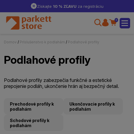
Získajte
10 % ZĽAVU
za registráciu
0
Domov
/
Príslušenstvo k podlahám
/
Podlahové profily
Podlahové profily
Podlahové profily zabezpečia funkčné a estetické
prepojenie podláh, ukončenie hrán aj bezpečný detail.
Prechodové profily k
Ukončovacie profily k
podlahám
podlahám
Schodové profily k
podlahám