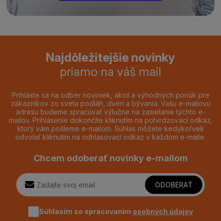
Najdôležitejšie novinky
priamo na váš mail
Prihláste sa na odber noviniek, akcií a výhodných ponúk pre
zákazníkov zo sveta podláh, dverí a bývania. Vašu e-mailovú
adresu budeme spracúvať výlučne na zasielanie týchto e-
mailov. Prihlásenie dokončíte kliknutím na potvrdzovací odkaz,
ktorý vám pošleme e-mailom. Súhlas môžete kedykoľvek
odvolať kliknutím na odhlasovací odkaz v každom e-maile.
Chcem odoberať novinky e-mailom
ODOBERAŤ
Súhlasím so spracovaním
osobných údajov