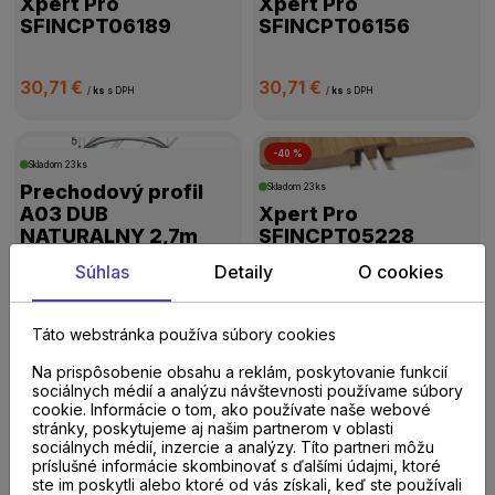
Xpert Pro
Xpert Pro
SFINCPT06189
SFINCPT06156
30,71 €
30,71 €
/
ks
s DPH
/
ks
s DPH
-40 %
Skladom
23 ks
Prechodový profil
Skladom
23 ks
A03 DUB
Xpert Pro
NATURALNY 2,7m
SFINCPT05228
Súhlas
Detaily
O cookies
28,71 €
/
ks
s DPH
18,42 €
/
ks
s DPH
30,71 €
Táto webstránka používa súbory cookies
Na prispôsobenie obsahu a reklám, poskytovanie funkcií
-40 %
Dopredaj
sociálnych médií a analýzu návštevnosti používame súbory
Skladom
14 ks
cookie. Informácie o tom, ako používate naše webové
Prechodový profil
Skladom
13 ks
stránky, poskytujeme aj našim partnerom v oblasti
A13 DUB NATURALNY
Schodový profil A36
sociálnych médií, inzercie a analýzy. Títo partneri môžu
2,7m
DUB ARCTIC 0,9m
príslušné informácie skombinovať s ďalšími údajmi, ktoré
ste im poskytli alebo ktoré od vás získali, keď ste používali