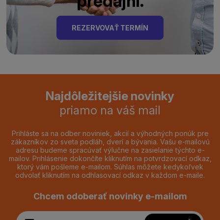
predajni.
REZERVOVAŤ TERMÍN
Najdôležitejšie novinky
priamo na váš mail
Prihláste sa na odber noviniek, akcií a výhodných ponúk pre
zákazníkov zo sveta podláh, dverí a bývania. Vašu e-mailovú
adresu budeme spracúvať výlučne na zasielanie týchto e-
mailov. Prihlásenie dokončíte kliknutím na potvrdzovací odkaz,
ktorý vám pošleme e-mailom. Súhlas môžete kedykoľvek
odvolať kliknutím na odhlasovací odkaz v každom e-maile.
Chcem odoberať novinky e-mailom