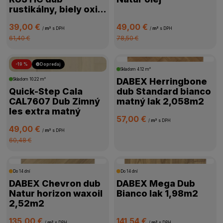
rustikálny, biely oxid.
olej, kartáč B11402
PRIZNANÁ DRÁŽKA
39,00 €
49,00 €
/
m²
s DPH
/
m²
s DPH
61,40 €
78,50 €
VHODNÁ NA PODLAHOVÉ KÚRENIE
-19 %
Dopredaj
Skladom
4.12 m²
KOLEKCIA
DABEX Herringbone
Skladom
10.22 m²
Quick-Step Cala
dub Standard bianco
CAL7607 Dub Zimný
matný lak 2,058m2
SPÔSOB POKLÁDKY
les extra matný
57,00 €
/
m²
s DPH
49,00 €
HRÚBKA NÁŠĽAPNEJ VRSTVY
/
m²
s DPH
60,48 €
POVRCHOVÁ ÚPRAVA
Do 14 dní
Do 14 dní
DABEX Chevron dub
DABEX Mega Dub
DOSTUPNOSŤ
Natur horizon waxoil
Bianco lak 1,98m2
2,52m2
135,00 €
141,54 €
/
m²
s DPH
/
m²
s DPH