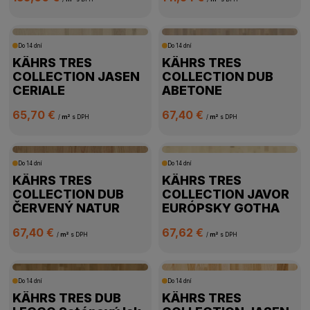
Do 14 dní
Do 14 dní
KÄHRS TRES
KÄHRS TRES
COLLECTION JASEN
COLLECTION DUB
CERIALE
ABETONE
65,70 €
67,40 €
/
m²
s DPH
/
m²
s DPH
Do 14 dní
Do 14 dní
KÄHRS TRES
KÄHRS TRES
COLLECTION DUB
COLLECTION JAVOR
ČERVENÝ NATUR
EURÓPSKY GOTHA
67,40 €
67,62 €
/
m²
s DPH
/
m²
s DPH
Do 14 dní
Do 14 dní
KÄHRS TRES DUB
KÄHRS TRES