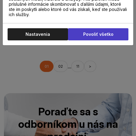
príslušné informácie skombinovať s ďalšími údajmi, ktoré
Do 14 dní
Do 14 dní
ste im poskytli alebo ktoré od vás získali, keď ste používali
KÄHRS original
KÄHRS original
ich služby.
European naturals
European naturals
collection Dub
collection DUB
Burgundy prírodný
CORNWALL
Nastavenia
Povoliť všetko
125,30 €
130,00 €
olej
/
m²
s DPH
/
m²
s DPH
...
01
02
11
>
Poraďte sa s
odborníkom u nás na