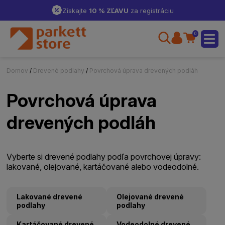
Získajte
10 % ZĽAVU
za registráciu
0
Domov
/
Drevené podlahy
/
Povrchová úprava drevených podláh
Povrchová úprava
drevených podláh
Vyberte si drevené podlahy podľa povrchovej úpravy:
lakované, olejované, kartáčované alebo vodeodolné.
Lakované drevené
Olejované drevené
podlahy
podlahy
Kartáčované drevené
Vodeodolné drevené