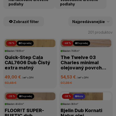
podlahy
podlahy
Zobraziť filter
201 produktov
-19 %
Dopredaj
-44 %
Dopredaj
ŠTÍTKY PRODUKTOV
Skladom
118.55 m²
Skladom
70.05 m²
Quick-Step Cala
The Twelve 03
CENA
CAL7606 Dub Čistý
Charles minimal
extra matný
olejovaný povrch
Osmo
VÝROBCA
49,00 €
54,53 €
/
m²
s DPH
/
m²
s DPH
60,48 €
97,38 €
TRIEDA ZÁŤAŽE
-36 %
Dopredaj
-38 %
Akcia
VODEODOLNOSŤ
Skladom
40.43 m²
Skladom
39.6 m²
FLOOR!T SUPER-
Bjelin Dub Kornati
HRÚBKA PODLAHY
RUSTIC dub
Natur olej