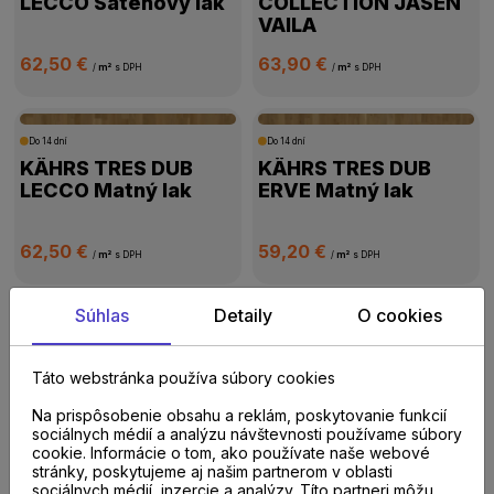
LECCO Saténový lak
COLLECTION JASEN
VAILA
62,50 €
63,90 €
/
m²
s DPH
/
m²
s DPH
Do 14 dní
Do 14 dní
KÄHRS TRES DUB
KÄHRS TRES DUB
LECCO Matný lak
ERVE Matný lak
62,50 €
59,20 €
/
m²
s DPH
/
m²
s DPH
Súhlas
Detaily
O cookies
Do 14 dní
Do 14 dní
KÄHRS ORIGINAL
KÄHRS ORIGINAL
NORDIC NATURALS
NORDIC NATURALS
Táto webstránka používa súbory cookies
COLLECTION JASEN
COLLECTION JASEN
Na prispôsobenie obsahu a reklám, poskytovanie funkcií
GOTLAND
KALMAR
sociálnych médií a analýzu návštevnosti používame súbory
141,60 €
69,70 €
/
m²
s DPH
/
m²
s DPH
cookie. Informácie o tom, ako používate naše webové
stránky, poskytujeme aj našim partnerom v oblasti
sociálnych médií, inzercie a analýzy. Títo partneri môžu