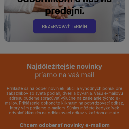
predajni.
REZERVOVAŤ TERMÍN
Najdôležitejšie novinky
priamo na váš mail
Prihláste sa na odber noviniek, akcií a výhodných ponúk pre
zákazníkov zo sveta podláh, dverí a bývania. Vašu e-mailovú
adresu budeme spracúvať výlučne na zasielanie týchto e-
mailov. Prihlásenie dokončíte kliknutím na potvrdzovací odkaz,
ktorý vám pošleme e-mailom. Súhlas môžete kedykoľvek
odvolať kliknutím na odhlasovací odkaz v každom e-maile.
Chcem odoberať novinky e-mailom