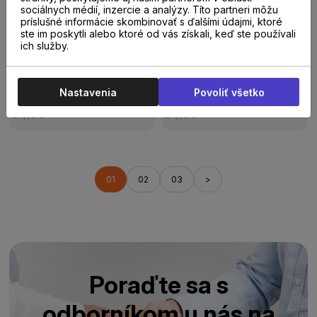
sociálnych médií, inzercie a analýzy. Títo partneri môžu
-15 %
-15 %
príslušné informácie skombinovať s ďalšími údajmi, ktoré
Do 14 dní
Do 14 dní
ste im poskytli alebo ktoré od vás získali, keď ste používali
Quick-Step Classic
Quick-Step Classic
ich služby.
CLM1653 Dub
CLM1656 Dub
regenerovaný s
Havana prírodný so
bielou patinou
stopami po píle
Nastavenia
Povoliť všetko
20,95 €
20,95 €
/
m²
s DPH
/
m²
s DPH
24,65 €
24,65 €
01
02
03
>
Poraďte sa s
odborníkom u nás na