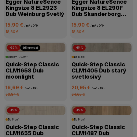
Egger NatureSence
Egger NatureSence
Kingsize 8 EL2923
Kingsize 8 EL290F
Dub Weinburg Svetlý
Dub Skanderborg
Pieskový
15,90 €
15,90 €
/
m²
s DPH
/
m²
s DPH
18,60 €
18,60 €
-30 %
Dopredaj
-15 %
Skladom
17.33 m²
Do 14 dní
Quick-Step Classic
Quick-Step Classic
CLM1658 Dub
CLM1405 Dub starý
moonlight
svetlosivý
16,69 €
20,95 €
/
m²
s DPH
/
m²
s DPH
23,84 €
24,65 €
-15 %
-15 %
Do 14 dní
Do 14 dní
Quick-Step Classic
Quick-Step Classic
CLM1655 Dub
CLM1487 Dub