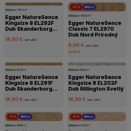
-27 %
Akcia
Skladom
119.14 m²
KOLEKCIA
Egger NatureSence
Skladom
106.04 m²
Kingsize 8 EL292F
Egger NatureSence
Dub Skanderborg
Classic 7 EL2970
SPÔSOB POKLÁDKY
Hnedý
Dub Nord Prírodný
18,60 €
/
m²
s DPH
9,00 €
PROTIŠMYKOVÁ ODOLNOSŤ
/
m²
s DPH
12,30 €
DOSTUPNOSŤ
Skladom
95.33 m²
Skladom
60.84 m²
Egger NatureSence
Egger NatureSence
Kingsize 8 EL291F
Kingsize 8 EL202F
Dub Skanderborg
Dub Rillington Svetlý
Medový
18,60 €
18,60 €
/
m²
s DPH
/
m²
s DPH
-15 %
Akcia
-15 %
Akcia
Skladom
60.85 m²
Skladom
19.28 m²