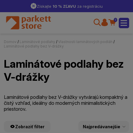
Získajte
10 % ZĽAVU
za registráciu
0
Domov
/
Laminátové podlahy
/
Vlastnosti laminátových podláh
/
Laminátové podlahy bez V-drážky
Laminátové podlahy bez
V-drážky
Laminátové podlahy bez V-drážky vytvárajú kompaktný a
čistý vzhľad, ideálny do moderných minimalistických
priestorov.
Zobraziť filter