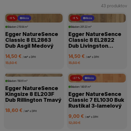
43 produktov
-6 %
Akcia
-6 %
Akcia
ŠTÍTKY PRODUKTOV
Skladom
219.94 m²
Skladom
201.22 m²
Egger NatureSence
Egger NatureSence
CENA
Classic 8 EL2863
Classic 8 EL2822
Dub Asgil Medový
Dub Livingston
Prírodný
VÝROBCA
14,50 €
14,50 €
/
m²
s DPH
/
m²
s DPH
15,50 €
15,50 €
TRIEDA ZÁŤAŽE
-27 %
Akcia
Skladom
150.61 m²
VODEODOLNOSŤ
Egger NatureSence
Skladom
140.91 m²
Kingsize 8 EL203F
Egger NatureSence
HRÚBKA PODLAHY
Dub Rillington Tmavý
Classic 7 EL1030 Buk
Rustikal 3-lamelový
18,60 €
/
m²
s DPH
PRIZNANÁ DRÁŽKA
9,00 €
/
m²
s DPH
12,30 €
VHODNÁ NA PODLAHOVÉ KÚRENIE