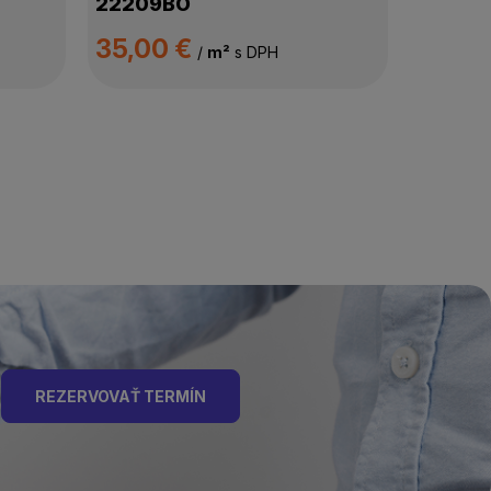
22209BO
35,00 €
/
m²
s DPH
REZERVOVAŤ TERMÍN