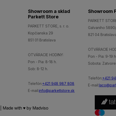
Showroom a sklad
Showroom P
Parkett Store
PARKETT STORE, 
PARKETT STORE, s. r. o.
Galvaniho 5890
Kopčianska 29
821 04 Bratislav
851 01 Bratislava
OTVÁRACIE HOD
OTVÁRACIE HODINY:
Pon - Pia: 9-19 h
Pon - Pia: 8-18 h.
Sobota: Zatvore
Sob: 8-12 h.
Telefón:
+421 9
Telefón:
+421 948 987 808
E-mail:
laco@park
E-mail:
info@parkettstore.sk
 | Made with ♥ by
Madviso