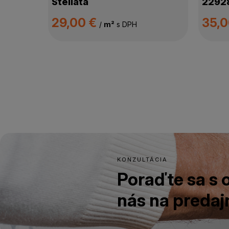
Stellata
2292
29,00 €
35,
/
m²
s DPH
KONZULTÁCIA
Poraďte sa s
nás na predajn