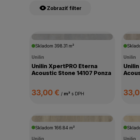
Zobraziť filter
ŠTÍTKY PRODUKTOV
Skladom
398.31 m²
Skla
Unilin
Unilin
CENA
Unilin XpertPRO Eterna
Unili
Acoustic Stone 14107 Ponza
Acous
VÝROBCA
33,00 €
33,
TYP VINYLU
/
m²
s DPH
TRIEDA ZÁŤAŽE
Skladom
166.84 m²
Skla
ODOLNOSŤ PROTI ODERU
Unilin
Unilin