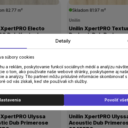
dom
82.77 m²
Skladom
81.97 m²
Unilin
n XpertPRO Electo
Unilin XpertPRO Textu
6Q Dub Kentucky
Dryback Dub Barley
Detaily
84312BE
0 €
24,00 €
/
m²
s DPH
/
m²
s DPH
va súbory cookies
u a reklám, poskytovanie funkcií sociálnych médií a analýzu návšt
cie o tom, ako používate naše webové stránky, poskytujeme aj naši
cie a analýzy. Títo partneri môžu príslušné informácie skombinovať s 
oré od vás získali, keď ste používali ich služby.
dom
52.98 m²
Skladom
52.98 m²
Nastavenia
Povoliť vše
Unilin
n XpertPRO Ulyssa
Unilin XpertPRO Ulyss
tic Dub Primerose
Acoustic Dub Primero