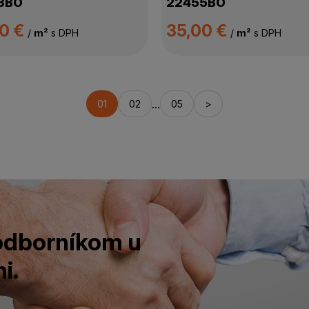
8BO
22455BO
00 €
35,00 €
/
m²
s DPH
/
m²
s DPH
...
01
02
05
>
 odborníkom u
i.