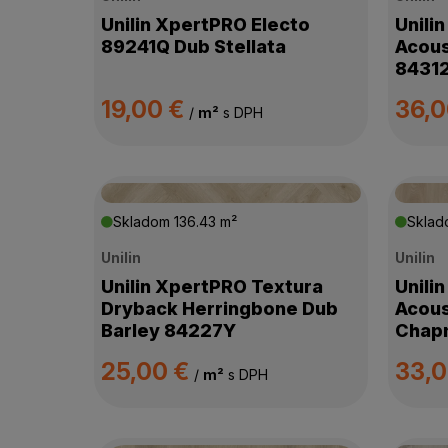
VODEODOLNOSŤ
Unilin XpertPRO Electo
Unili
89241Q Dub Stellata
Acous
8431
HRÚBKA PODLAHY
19,00 €
36,
/
m²
s DPH
PRIZNANÁ DRÁŽKA
VHODNÁ NA PODLAHOVÉ KÚRENIE
Skladom
136.43 m²
Skla
KOLEKCIA
Unilin
Unilin
Unilin XpertPRO Textura
Unili
Dryback Herringbone Dub
Acous
SPÔSOB POKLÁDKY
Barley 84227Y
Chap
HRÚBKA NÁŠĽAPNEJ VRSTVY
25,00 €
33,
/
m²
s DPH
INTEGROVANÁ PODLOŽKA