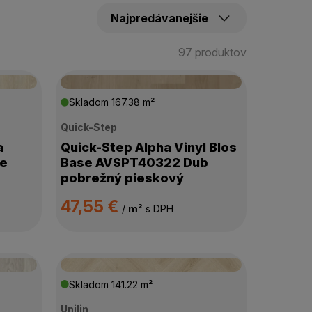
97 produktov
Skladom
167.38 m²
Quick-Step
a
Quick-Step Alpha Vinyl Blos
se
Base AVSPT40322 Dub
pobrežný pieskový
47,55 €
/
m²
s DPH
Skladom
141.22 m²
Unilin