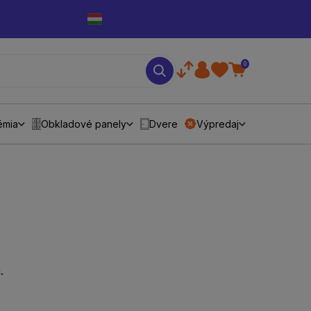
0
émia
Obkladové panely
Dvere
Výpredaj
.