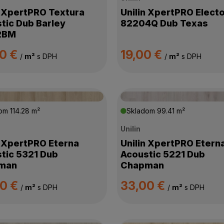
n XpertPRO Textura
Unilin XpertPRO Elect
tic Dub Barley
82204Q Dub Texas
2BM
00 €
19,00 €
/
m²
s DPH
/
m²
s DPH
dom
114.28 m²
Skladom
99.41 m²
Unilin
n XpertPRO Eterna
Unilin XpertPRO Etern
tic 5321 Dub
Acoustic 5221 Dub
man
Chapman
00 €
33,00 €
/
m²
s DPH
/
m²
s DPH