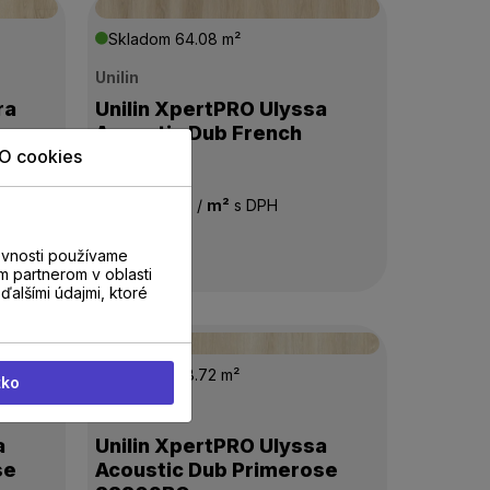
Skladom
64.08 m²
Unilin
ra
Unilin XpertPRO Ulyssa
Acoustic Dub French
O cookies
22230BO
35,00 €
/
m²
s DPH
evnosti používame
m partnerom v oblasti
ďalšími údajmi, ktoré
Skladom
48.72 m²
tko
Unilin
a
Unilin XpertPRO Ulyssa
se
Acoustic Dub Primerose