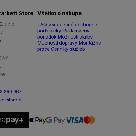
arkett Store
Všetko o nákupe
s. r. o.
FAQ
Všeobecné obchodné
podmienky
Reklamačný
/7
poriadok
Možnosti platby
a
Možnosti dopravy
Montážne
práce
Cenníky služieb
INY:
.
né.
48 899 967
ettstore.sk