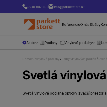
0948 987 808
info@parkettstore.sk
Referencie
O nás
Služby
Kon
Akcie
Podlahy
Vinylové podlahy
Lam
Domov
/
Vinylové podlahy
/
Farby vinylových podláh
/
Svetl
Svetlá vinylov
Svetlá vinylová podlaha opticky zväčší priestor a