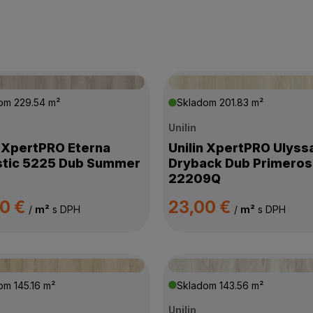
dom
229.54 m²
Skladom
201.83 m²
Unilin
n XpertPRO Eterna
Unilin XpertPRO Ulyss
tic 5225 Dub Summer
Dryback Dub Primero
22209Q
00 €
23,00 €
/
m²
s DPH
/
m²
s DPH
dom
145.16 m²
Skladom
143.56 m²
Unilin