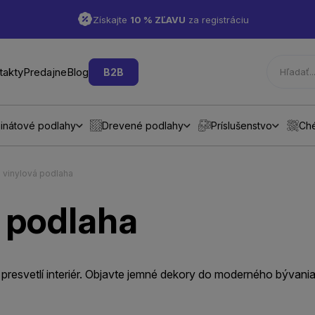
Získajte
10 % ZĽAVU
za registráciu
takty
Predajne
Blog
B2B
inátové podlahy
Drevené podlahy
Príslušenstvo
Ch
á vinylová podlaha
á podlaha
 presvetlí interiér. Objavte jemné dekory do moderného bývania