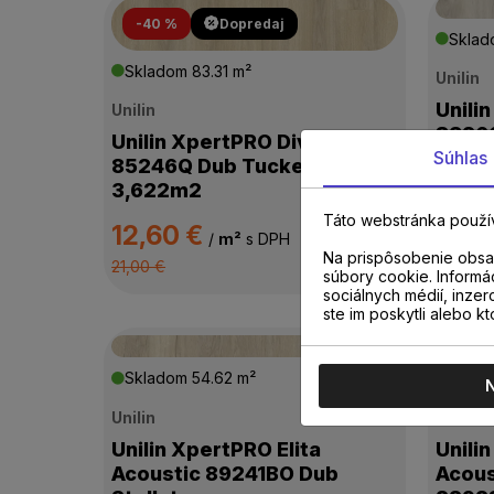
-40 %
Dopredaj
DOSTUPNOSŤ
Skla
Skladom
83.31 m²
Unilin
Unili
Unilin
8326
Unilin XpertPRO Divino
Súhlas
85246Q Dub Tucker
3,622m2
19,0
Táto webstránka použí
12,60 €
/
m²
s DPH
Na prispôsobenie obsah
21,00 €
súbory cookie. Informá
sociálnych médií, inzer
ste im poskytli alebo kt
Skladom
54.62 m²
Skla
Unilin
Unilin
Unilin XpertPRO Elita
Unili
Acoustic 89241BO Dub
Acous