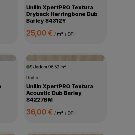
o
Unilin XpertPRO Textura
Dryback Herringbone Dub
Barley 84312Y
25,00 €
/
m²
s DPH
Skladom
96.52 m²
Unilin
a
Unilin XpertPRO Textura
Acoustic Dub Barley
84227BM
36,00 €
/
m²
s DPH