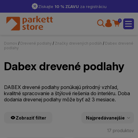
Získajte
10 % ZĽAVU
za registráciu
0
Domov
/
Drevené podlahy
/
Značky drevených podláh
/
Dabex drevené
podlahy
Dabex drevené podlahy
DABEX drevené podlahy ponúkajú prírodný vzhľad,
kvalitné spracovanie a štýlové riešenia do interiéru. Doba
dodania drevenej podlahy môže byť až 3 mesiace.
Zobraziť filter
17 produktov