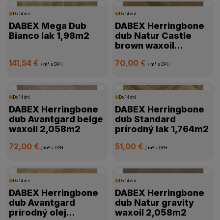
CENA
Do 14 dní
Do 14 dní
DABEX Mega Dub
DABEX Herringbone
Bianco lak 1,98m2
dub Natur Castle
VÝROBCA
brown waxoil
2,058m2
141,54 €
70,00 €
HRÚBKA PODLAHY
/
m²
s DPH
/
m²
s DPH
PRIZNANÁ DRÁŽKA
Do 14 dní
Do 14 dní
DABEX Herringbone
DABEX Herringbone
VHODNÁ NA PODLAHOVÉ KÚRENIE
dub Avantgard beige
dub Standard
waxoil 2,058m2
prírodný lak 1,764m2
SPÔSOB POKLÁDKY
72,00 €
51,00 €
/
m²
s DPH
/
m²
s DPH
HRÚBKA NÁŠĽAPNEJ VRSTVY
Do 14 dní
Do 14 dní
DABEX Herringbone
DABEX Herringbone
POVRCHOVÁ ÚPRAVA
dub Avantgard
dub Natur gravity
prírodný olej
waxoil 2,058m2