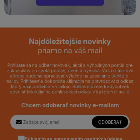
Najdôležitejšie novinky
priamo na váš mail
Prihláste sa na odber noviniek, akcií a výhodných ponúk pre
zákazníkov zo sveta podláh, dverí a bývania. Vašu e-mailovú
adresu budeme spracúvať výlučne na zasielanie týchto e-
mailov. Prihlásenie dokončíte kliknutím na potvrdzovací odkaz,
ktorý vám pošleme e-mailom. Súhlas môžete kedykoľvek
odvolať kliknutím na odhlasovací odkaz v každom e-maile.
Chcem odoberať novinky e-mailom
ODOBERAŤ
Súhlasím so spracovaním
osobných údajov