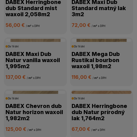
DABEX Herringbone
DABEX Maxi Dub
dub Standard mist
Standard matný lak
waxoil 2,058m2
3m2
56,00 €
72,00 €
/
m²
s DPH
/
m²
s DPH
Do 14 dní
Do 14 dní
DABEX Maxi Dub
DABEX Mega Dub
Natur vanilla waxoil
Rustikal bourbon
1,995m2
waxoil 1,98m2
137,00 €
116,00 €
/
m²
s DPH
/
m²
s DPH
Do 14 dní
Do 14 dní
DABEX Chevron dub
DABEX Herringbone
Natur horizon waxoil
dub Natur prírodný
1,982m2
lak 1,764m2
125,00 €
67,00 €
/
m²
s DPH
/
m²
s DPH