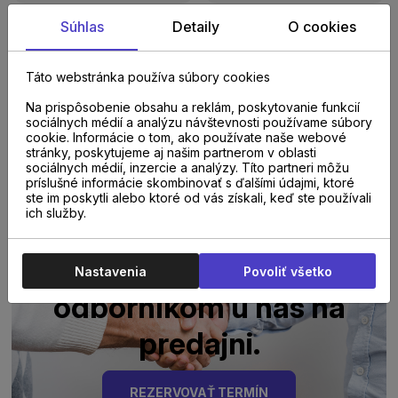
Súhlas
Detaily
O cookies
Do 14 dní
DABEX Maxi Dub
Herringbone White
Táto webstránka používa súbory cookies
matný lak 3m2
Na prispôsobenie obsahu a reklám, poskytovanie funkcií
sociálnych médií a analýzu návštevnosti používame súbory
72,00 €
/
m²
s DPH
cookie. Informácie o tom, ako používate naše webové
stránky, poskytujeme aj našim partnerom v oblasti
sociálnych médií, inzercie a analýzy. Títo partneri môžu
príslušné informácie skombinovať s ďalšími údajmi, ktoré
ste im poskytli alebo ktoré od vás získali, keď ste používali
ich služby.
Poraďte sa s
Nastavenia
Povoliť všetko
odborníkom u nás na
predajni.
REZERVOVAŤ TERMÍN