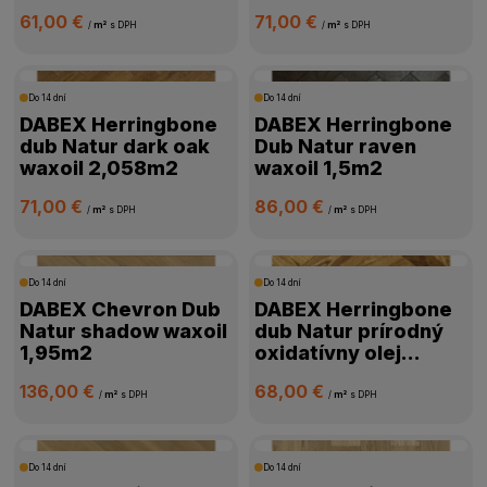
2,058m2
DOSTUPNOSŤ
61,00 €
71,00 €
/
m²
s DPH
/
m²
s DPH
Do 14 dní
Do 14 dní
DABEX Herringbone
DABEX Herringbone
dub Natur dark oak
Dub Natur raven
waxoil 2,058m2
waxoil 1,5m2
71,00 €
86,00 €
/
m²
s DPH
/
m²
s DPH
Do 14 dní
Do 14 dní
DABEX Chevron Dub
DABEX Herringbone
Natur shadow waxoil
dub Natur prírodný
1,95m2
oxidatívny olej
2,058m2
136,00 €
68,00 €
/
m²
s DPH
/
m²
s DPH
Do 14 dní
Do 14 dní