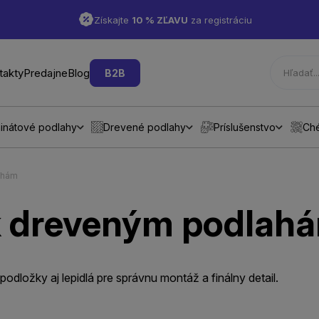
Získajte
10 % ZĽAVU
za registráciu
takty
Predajne
Blog
B2B
inátové podlahy
Drevené podlahy
Príslušenstvo
Ch
ahám
 k dreveným podlah
odložky aj lepidlá pre správnu montáž a finálny detail.