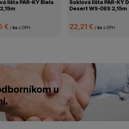
vá lišta PAR-KY Biela
Soklová lišta PAR-KY 
 2,15m
Desert WS-DES 2,15m
5 €
22,21 €
/
ks
s DPH
/
ks
s DPH
 odborníkom u
i.