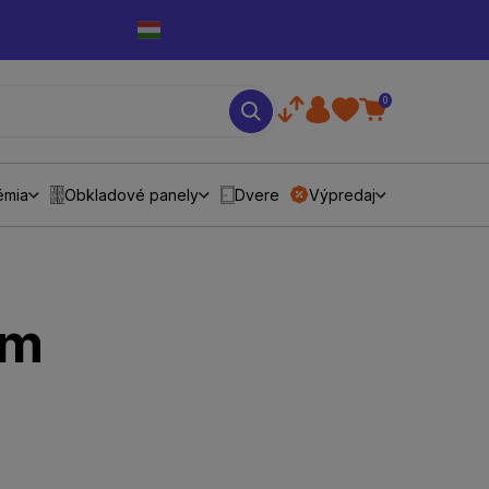
0
émia
Obkladové panely
Dvere
Výpredaj
ám