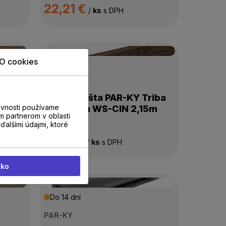
22,21 €
/
ks
s DPH
O cookies
Do 14 dní
PAR-KY
Orech
Soklová lišta PAR-KY Triba
evnosti používame
Cinnamon WS-CIN 2,15m
m partnerom v oblasti
ďalšími údajmi, ktoré
26,18 €
/
ks
s DPH
tko
Do 14 dní
PAR-KY