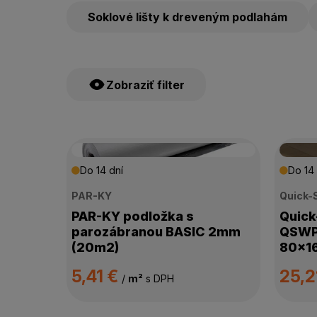
Soklové lišty k dreveným podlahám
Zobraziť filter
CENA
Do 14 dní
Do 14 
PAR-KY
Quick-
VÝROBCA
PAR-KY podložka s
Quick
parozábranou BASIC 2mm
QSWP
HRÚBKA PODLOŽKY
(20m2)
80x1
5,41 €
25,2
VHODNÁ NA PODLAHOVÉ KÚRENIE
/
m²
s DPH