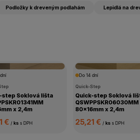
Podložky k dreveným podlahám
Lepidlá na dr
dní
Do 14 dní
Step
Quick-Step
-step Soklová lišta
Quick-step Soklová liš
PSKR01341MM
QSWPPSKR06030MM
6mm x 2,4m
80x16mm x 2,4m
1 €
25,21 €
/
ks
s DPH
/
ks
s DPH