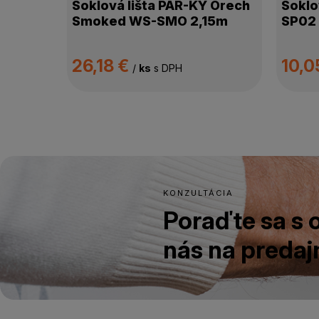
Soklová lišta PAR-KY Orech
Soklo
Smoked WS-SMO 2,15m
SP02
26,18 €
10,0
/
ks
s DPH
KONZULTÁCIA
Poraďte sa s
nás na predajn