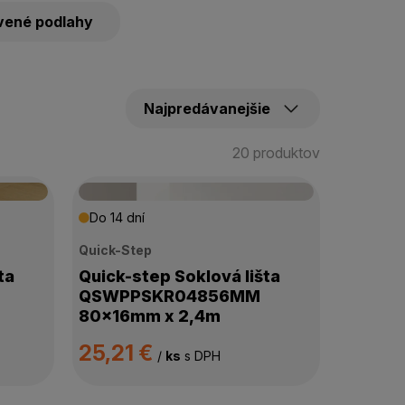
evené podlahy
20 produktov
Do 14 dní
Quick-Step
ta
Quick-step Soklová lišta
QSWPPSKR04856MM
80x16mm x 2,4m
25,21 €
/
ks
s DPH