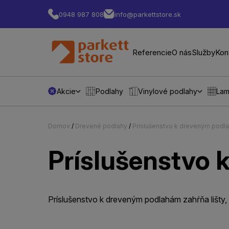
0948 987 808
info@parkettstore.sk
Referencie
O nás
Služby
Kon
Akcie
Podlahy
Vinylové podlahy
Lam
Domov
/
Drevené podlahy
/
Príslušenstvo k dreveným podl
Príslušenstvo
Príslušenstvo k dreveným podlahám zahŕňa lišty, p