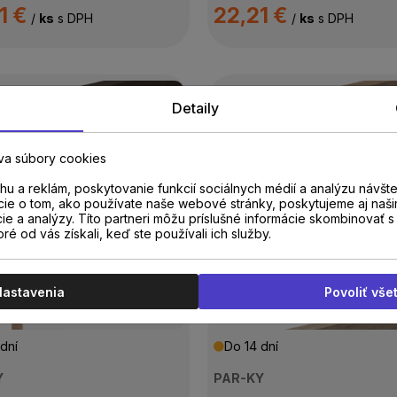
1 €
22,21 €
/
ks
s DPH
/
ks
s DPH
Detaily
dní
Do 14 dní
Y
PAR-KY
va súbory cookies
vá lišta PAR-KY Dub
Soklová lišta PAR-KY 
u a reklám, poskytovanie funkcií sociálnych médií a analýzu návšt
y WS-BUR 2,15m
Frozen WS-FRO 2,15m
cie o tom, ako používate naše webové stránky, poskytujeme aj naši
cie a analýzy. Títo partneri môžu príslušné informácie skombinovať s 
oré od vás získali, keď ste používali ich služby.
1 €
26,18 €
/
ks
s DPH
/
ks
s DPH
Nastavenia
Povoliť vše
dní
Do 14 dní
Y
PAR-KY