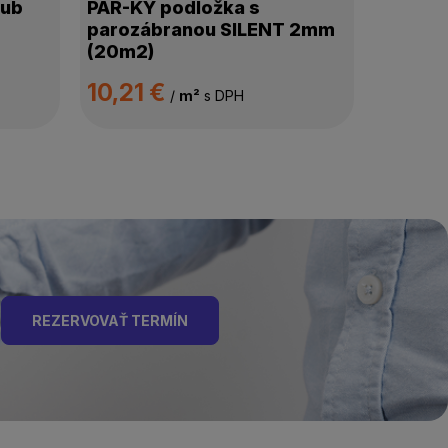
Dub
PAR-KY podložka s
parozábranou SILENT 2mm
(20m2)
10,21 €
/
m²
s DPH
REZERVOVAŤ TERMÍN