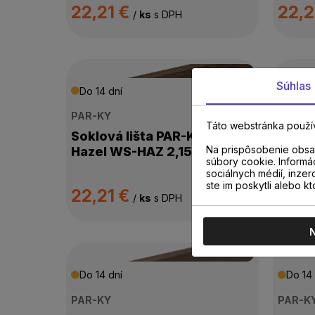
22,21 €
22,2
/
ks
s DPH
Súhlas
Do 14 dní
Do 14 
PAR-KY
PAR-K
Táto webstránka použí
Soklová lišta PAR-KY Dub
Soklo
Na prispôsobenie obsah
Hazel WS-HAZ 2,15m
Burle
súbory cookie. Informá
sociálnych médií, inzer
ste im poskytli alebo kt
22,21 €
22,2
/
ks
s DPH
Do 14 dní
Do 14 
PAR-KY
PAR-K