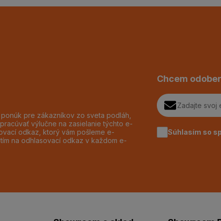
Chcem odober
h ponúk pre zákazníkov zo sveta podláh,
pracúvať výlučne na zasielanie týchto e-
Súhlasím so s
dzovací odkaz, ktorý vám pošleme e-
utím na odhlasovací odkaz v každom e-