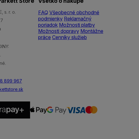
arkett Store
Všetko o nákupe
s. r. o.
FAQ
Všeobecné obchodné
podmienky
Reklamačný
/7
poriadok
Možnosti platby
a
Možnosti dopravy
Montážne
práce
Cenníky služieb
INY:
.
né.
48 899 967
ettstore.sk