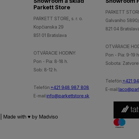
Showroom a sklad
Showroom P
Parkett Store
PARKETT STORE, 
PARKETT STORE, s. r. o.
Galvaniho 5890
Kopčianska 29
821 04 Bratislav
851 01 Bratislava
OTVÁRACIE HOD
OTVÁRACIE HODINY:
Pon - Pia: 9-19 h
Pon - Pia: 8-18 h.
Sobota: Zatvore
Sob: 8-12 h.
Telefón:
+421 9
Telefón:
+421 948 987 808
E-mail:
laco@park
E-mail:
info@parkettstore.sk
 | Made with ♥ by
Madviso