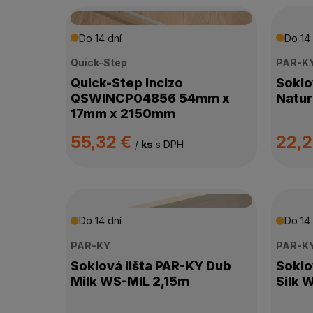
SPÔSOB POKLÁDKY
Do 14 dní
Do 14 
POVRCHOVÁ ÚPRAVA
Quick-Step
PAR-K
VÝŠKA LIŠTY
Quick-Step Incizo
Soklo
QSWINCP04856 54mm x
Natur
17mm x 2150mm
HRÚBKA LIŠTY
55,32 €
22,2
/
ks
s DPH
SPÔSOB MONTÁŽE
ROZMER LIŠTY
Do 14 dní
Do 14 
DOSTUPNOSŤ
PAR-KY
PAR-K
Soklová lišta PAR-KY Dub
Soklo
Milk WS-MIL 2,15m
Silk 