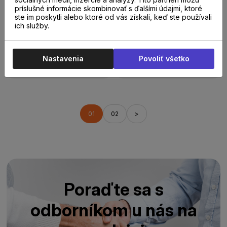
Skladom
45 m²
príslušné informácie skombinovať s ďalšími údajmi, ktoré
Floorify podložka
Skladom
20 m²
ste im poskytli alebo ktoré od vás získali, keď ste používali
COMFORT 2mm
PE fólia -
ich služby.
parozábranová fólia
- 0,15mm
8,61 €
/
m²
s DPH
Nastavenia
Povoliť všetko
0,96 €
/
m²
s DPH
01
02
>
Poraďte sa s
odborníkom u nás na