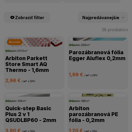
Zobraziť filter
38 produktov
Novinka
ŠTÍTKY PRODUKTOV
Skladom
2028 m²
Parozábranová fólia
Skladom
25170 m²
Arbiton Parkett
Egger Aluflex 0,2mm
CENA
Store Smart AQ
Thermo - 1,6mm
1,99 €
VÝROBCA
/
m²
s DPH
2,96 €
/
m²
s DPH
HRÚBKA PODLOŽKY
Skladom
1200 m²
Skladom
1005 m²
VHODNÁ NA PODLAHOVÉ KÚRENIE
Quick-step Basic
Arbiton
Plus 2 v 1
parozábranová PE
QSUDLBP60 - 2mm
fólia - 0,2mm
SPÔSOB POKLÁDKY
3,90 €
1,20 €
/
m²
s DPH
/
m²
s DPH