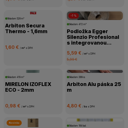
INTEGROVANÁ PAROZÁBRANA
-7 %
Skladom
528 m²
DOSTUPNOSŤ
Arbiton Secura
Skladom
472 m²
Thermo - 1,6mm
Podložka Egger
Silenzio Profesional
s integrovanou
1,60 €
parozábranou -
/
m²
s DPH
5,59 €
1,8mm
/
m²
s DPH
5,99 €
Skladom
419 m²
Skladom
338 ks
MIRELON IZOFLEX
Arbiton Alu páska 25
ECO - 2mm
m
0,98 €
4,80 €
/
m²
s DPH
/
ks
s DPH
Novinka
Skladom
184 bal.