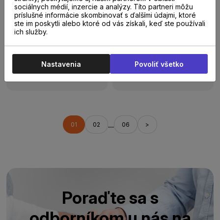
sociálnych médií, inzercie a analýzy. Títo partneri môžu
príslušné informácie skombinovať s ďalšími údajmi, ktoré
ste im poskytli alebo ktoré od vás získali, keď ste používali
Skladom
39.48 m²
Skladom
26.58 m²
ich služby.
Vitality Jumbo
Egger NatureSence
JUM00391APL Aqua
Kingsize 8 EL2093
Dub garda
V2 Dub Ortega
Nastavenia
Povoliť všetko
19,00 €
18,60 €
/
m²
s DPH
/
m²
s DPH
...
01
02
06
>
Poraďte sa s
odborníkom u nás na