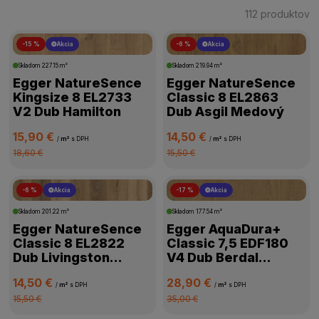
112 produktov
-15 %
Akcia
-6 %
Akcia
ŠTÍTKY PRODUKTOV
Skladom
227.15 m²
Skladom
219.94 m²
Egger NatureSence
Egger NatureSence
CENA
Kingsize 8 EL2733
Classic 8 EL2863
V2 Dub Hamilton
Dub Asgil Medový
VÝROBCA
15,90 €
14,50 €
/
m²
s DPH
/
m²
s DPH
18,60 €
15,50 €
TRIEDA ZÁŤAŽE
-6 %
Akcia
-17 %
Akcia
VODEODOLNOSŤ
Skladom
201.22 m²
Skladom
177.54 m²
Egger NatureSence
Egger AquaDura+
HRÚBKA PODLAHY
Classic 8 EL2822
Classic 7,5 EDF180
Dub Livingston
V4 Dub Berdal
Prírodný
Prírodný
PRIZNANÁ DRÁŽKA
14,50 €
28,90 €
/
m²
s DPH
/
m²
s DPH
15,50 €
35,00 €
VHODNÁ NA PODLAHOVÉ KÚRENIE