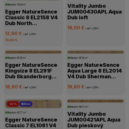
Vitality Jumbo
Skladom
103.6 m²
Egger NatureSence
JUM00430APL Aqua
Classic 8 EL2158 V4
Dub loft
Dub North
19,00 €
Svetlohnedý
/
m²
s DPH
12,90 €
/
m²
s DPH
16,60 €
Skladom
95.33 m²
Skladom
95.19 m²
Egger NatureSence
Egger NatureSence
Kingsize 8 EL291F
Aqua Large 8 EL2014
Dub Skanderborg
V4 Dub Sherman
Medový
Medový
18,60 €
19,80 €
/
m²
s DPH
/
m²
s DPH
-22 %
Akcia
Skladom
89.21 m²
Vitality Jumbo
Skladom
93.77 m²
Egger NatureSence
JUM00421APL Aqua
Classic 7 EL1061 V4
Dub pieskový