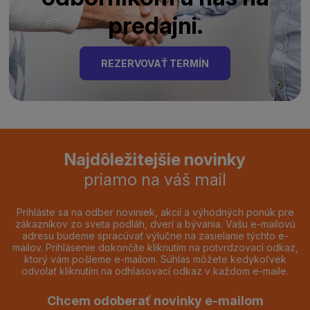
predajni.
REZERVOVAŤ TERMÍN
Najdôležitejšie novinky
priamo na váš mail
Prihláste sa na odber noviniek, akcií a výhodných ponúk pre
zákazníkov zo sveta podláh, dverí a bývania. Vašu e-mailovú
adresu budeme spracúvať výlučne na zasielanie týchto e-
mailov. Prihlásenie dokončíte kliknutím na potvrdzovací odkaz,
ktorý vám pošleme e-mailom. Súhlas môžete kedykoľvek
odvolať kliknutím na odhlasovací odkaz v každom e-maile.
Chcem odoberať novinky e-mailom