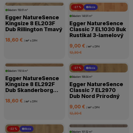
-27 %
Akcia
Skladom
150.61 m²
KOLEKCIA
Egger NatureSence
Skladom
140.91 m²
Kingsize 8 EL203F
Egger NatureSence
Dub Rillington Tmavý
Classic 7 EL1030 Buk
SPÔSOB POKLÁDKY
Rustikal 3-lamelový
18,60 €
/
m²
s DPH
9,00 €
VLASTNOSTI
/
m²
s DPH
12,30 €
PROTIŠMYKOVÁ ODOLNOSŤ
-27 %
Akcia
Skladom
119.14 m²
Egger NatureSence
Skladom
106.04 m²
DOSTUPNOSŤ
Kingsize 8 EL292F
Egger NatureSence
Dub Skanderborg
Classic 7 EL2970
Hnedý
Dub Nord Prírodný
18,60 €
/
m²
s DPH
9,00 €
/
m²
s DPH
12,30 €
-22 %
Akcia
Skladom
101.52 m²