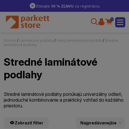
Získajte
10 % ZĽAVU
za registráciu
0
Domov
/
Laminátové podlahy
/
Farby laminátových podláh
/
Stredné
laminátové podlahy
Stredné laminátové
podlahy
Stredné laminátové podlahy ponúkajú univerzálny odtieň,
jednoduché kombinovanie a praktický vzhľad do každého
priestoru.
Zobraziť filter