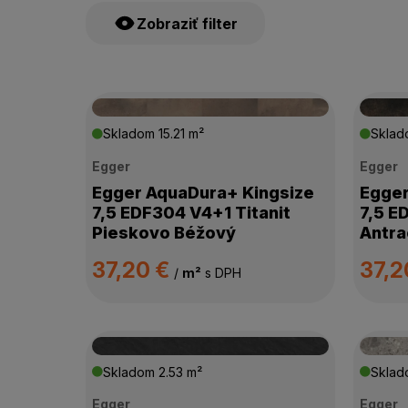
Zobraziť filter
CENA
Skladom
15.21 m²
Skla
Egger
Egger
VÝROBCA
Egger AquaDura+ Kingsize
Egger
7,5 EDF304 V4+1 Titanit
7,5 E
TRIEDA ZÁŤAŽE
Pieskovo Béžový
Antra
37,20 €
37,2
VODEODOLNOSŤ
/
m²
s DPH
HRÚBKA PODLAHY
Skladom
2.53 m²
Skla
PRIZNANÁ DRÁŽKA
Egger
Egger