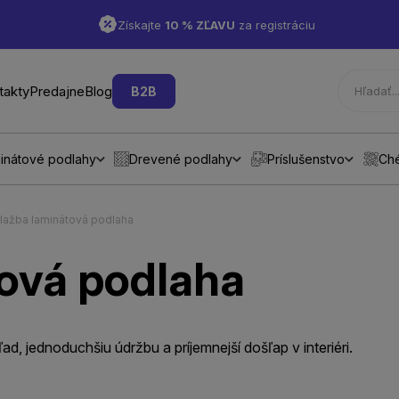
Získajte
10 % ZĽAVU
za registráciu
takty
Predajne
Blog
B2B
inátové podlahy
Drevené podlahy
Príslušenstvo
Ch
lažba laminátová podlaha
ová podlaha
, jednoduchšiu údržbu a príjemnejší došľap v interiéri.