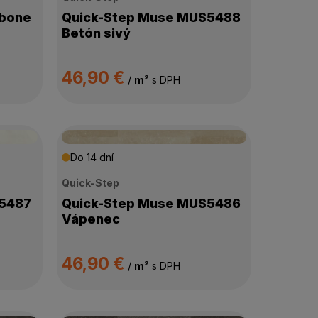
gbone
Quick-Step Muse MUS5488
Betón sivý
46,90 €
/
m²
s DPH
Do 14 dní
Quick-Step
S5487
Quick-Step Muse MUS5486
Vápenec
46,90 €
/
m²
s DPH