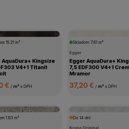
dom
15.21 m²
Skladom
7.61 m²
Egger
 AquaDura+ Kingsize
Egger AquaDura+ King
DF303 V4+1 Titanit
7,5 EDF300 V4+1 Cre
cit
Mramor
0 €
37,20 €
/
m²
s DPH
/
m²
s DPH
dom
1.83 m²
Do 14 dní
Krono Original