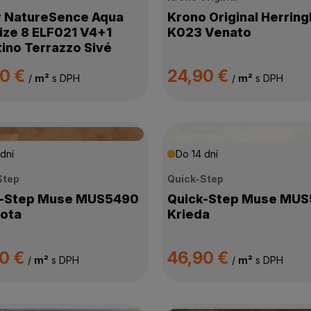
 NatureSence Aqua
Krono Original Herrin
ize 8 ELF021 V4+1
K023 Venato
tino Terrazzo Sivé
90 €
24,90 €
/
m²
s DPH
/
m²
s DPH
dní
Do 14 dní
Step
Quick-Step
k-Step Muse MUS5490
Quick-Step Muse MU
ota
Krieda
90 €
46,90 €
/
m²
s DPH
/
m²
s DPH