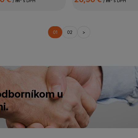
/
m²
s DPH
/
m²
s DPH
01
02
>
 odborníkom u
i.