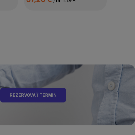
/
m²
s DPH
REZERVOVAŤ TERMÍN