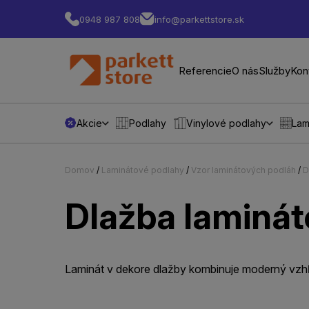
0948 987 808
info@parkettstore.sk
Referencie
O nás
Služby
Kon
Akcie
Podlahy
Vinylové podlahy
Lam
Domov
/
Laminátové podlahy
/
Vzor laminátových podláh
/
D
Dlažba laminát
Laminát v dekore dlažby kombinuje moderný vzhľad