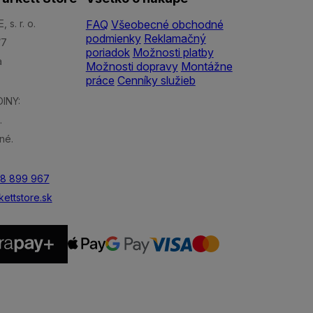
s. r. o.
FAQ
Všeobecné obchodné
podmienky
Reklamačný
/7
poriadok
Možnosti platby
a
Možnosti dopravy
Montážne
práce
Cenníky služieb
INY:
.
né.
48 899 967
ettstore.sk