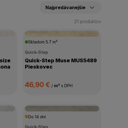
21 produktov
Skladom
5.7 m²
Quick-Step
size
Quick-Step Muse MUS5489
mona
Pieskovec
46,90 €
/
m²
s DPH
Do 14 dní
Quick-Step