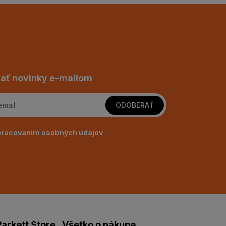
ať novinky e-mailom
ODOBERAŤ
pracovaním
osobných údajov
arkett Store
Všetko o nákupe