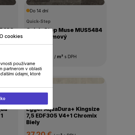
Do 14 dní
Quick-Step
S5493
Quick-Step Muse MUS5484
O cookies
Bazalt dymový
46,90 €
/
m²
s DPH
evnosti používame
m partnerom v oblasti
ďalšími údajmi, ktoré
Do 14 dní
tko
Egger
qua
Egger AquaDura+ Kingsize
+1
7,5 EDF305 V4+1 Chromix
Biely
37,20 €