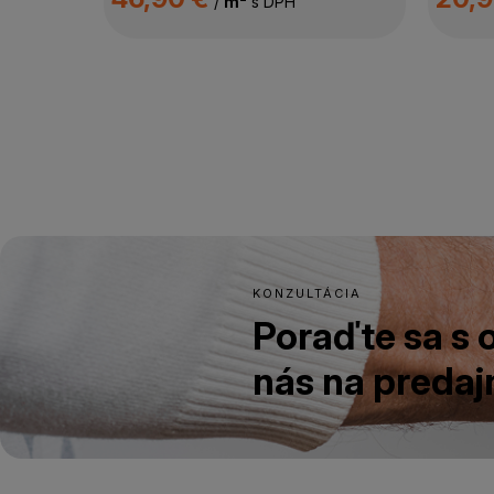
/
m²
s DPH
KONZULTÁCIA
Poraďte sa s
nás na predajn