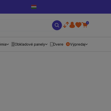
0
émia
Obkladové panely
Dvere
Výpredaj