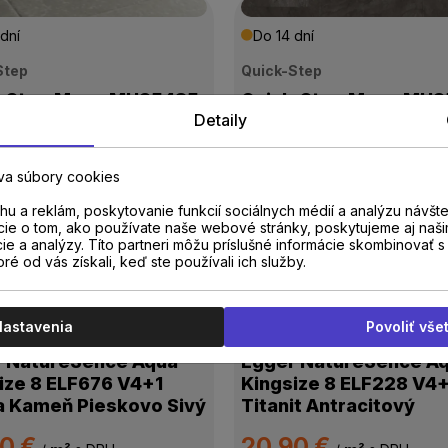
dní
Do 14 dní
Step
Quick-Step
k-Step Muse MUS5485
Quick-Step Muse MU
Detaily
t súmračný
Bridlica sivá
va súbory cookies
90 €
46,90 €
/
m²
s DPH
/
m²
s DPH
u a reklám, poskytovanie funkcií sociálnych médií a analýzu návšt
cie o tom, ako používate naše webové stránky, poskytujeme aj naši
cie a analýzy. Títo partneri môžu príslušné informácie skombinovať s 
oré od vás získali, keď ste používali ich služby.
dní
Do 14 dní
Nastavenia
Povoliť vše
Egger
 NatureSence Aqua
Egger NatureSence A
ize 8 ELF676 V4+1
Kingsize 8 ELF228 V4
 Kameň Pieskovo Sivý
Titanit Antracitový
90 €
20,90 €