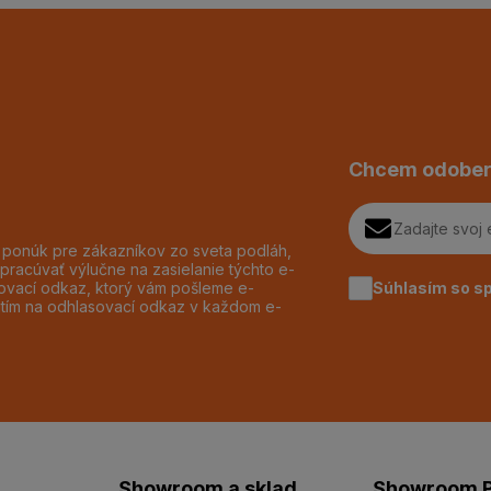
Chcem odober
h ponúk pre zákazníkov zo sveta podláh,
pracúvať výlučne na zasielanie týchto e-
Súhlasím so s
dzovací odkaz, ktorý vám pošleme e-
utím na odhlasovací odkaz v každom e-
Showroom a sklad
Showroom P