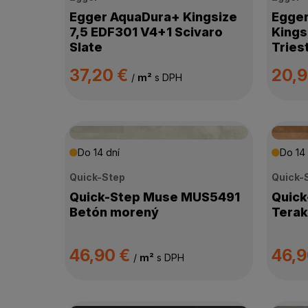
VHODNÁ NA PODLAHOVÉ KÚRENIE
Egger AquaDura+ Kingsize
Egger
7,5 EDF301 V4+1 Scivaro
Kings
Slate
Tries
KOLEKCIA
37,20 €
20,
/
m²
s DPH
SPÔSOB POKLÁDKY
VLASTNOSTI
Do 14 dní
Do 14 
PROTIŠMYKOVÁ ODOLNOSŤ
Quick-Step
Quick-
Quick-Step Muse MUS5491
Quic
Betón morený
Terak
DOSTUPNOSŤ
46,90 €
46,
/
m²
s DPH