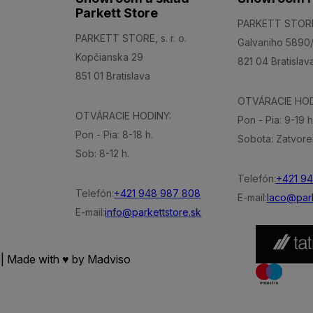
Parkett Store
PARKETT STORE, 
PARKETT STORE, s. r. o.
Galvaniho 5890
Kopčianska 29
821 04 Bratislav
851 01 Bratislava
OTVÁRACIE HOD
OTVÁRACIE HODINY:
Pon - Pia: 9-19 h
Pon - Pia: 8-18 h.
Sobota: Zatvore
Sob: 8-12 h.
Telefón:
+421 9
Telefón:
+421 948 987 808
E-mail:
laco@park
E-mail:
info@parkettstore.sk
 | Made with ♥ by
Madviso