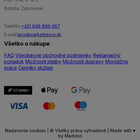
Sobota: Zatvorené.
Telefón:
+421 948 899 967
E-mail:
laco@parkettstore.sk
Všetko o nákupe
FAQ
Všeobecné obchodné podmienky
Reklamačný
poriadok
Možnosti platby
Možnosti dopravy
Montážne
práce
Cenníky služieb
Nastavenie cookies
| © Všetky práva vyhradené | Made with ♥
by
Madviso