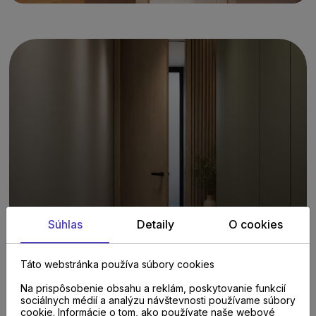
PORTA katalóg
Súhlas
Detaily
O cookies
Táto webstránka používa súbory cookies
Na prispôsobenie obsahu a reklám, poskytovanie funkcií
INVADO katalóg
sociálnych médií a analýzu návštevnosti používame súbory
cookie. Informácie o tom, ako používate naše webové