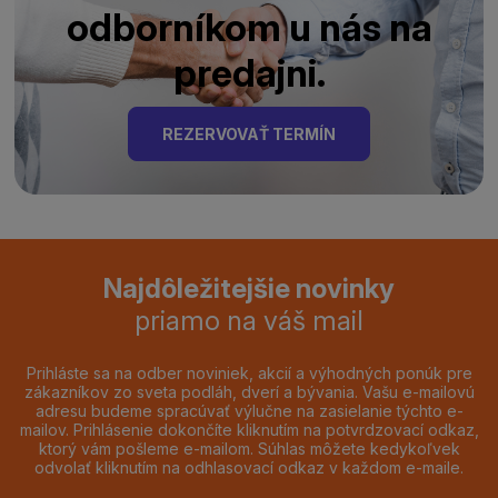
odborníkom u nás na
predajni.
REZERVOVAŤ TERMÍN
Najdôležitejšie novinky
priamo na váš mail
Prihláste sa na odber noviniek, akcií a výhodných ponúk pre
zákazníkov zo sveta podláh, dverí a bývania. Vašu e-mailovú
adresu budeme spracúvať výlučne na zasielanie týchto e-
mailov. Prihlásenie dokončíte kliknutím na potvrdzovací odkaz,
ktorý vám pošleme e-mailom. Súhlas môžete kedykoľvek
odvolať kliknutím na odhlasovací odkaz v každom e-maile.