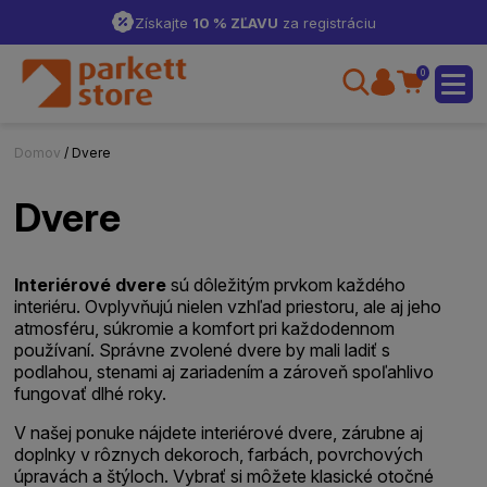
Získajte
10 % ZĽAVU
za registráciu
0
Domov
/ Dvere
Dvere
Interiérové dvere
sú dôležitým prvkom každého
interiéru. Ovplyvňujú nielen vzhľad priestoru, ale aj jeho
atmosféru, súkromie a komfort pri každodennom
používaní. Správne zvolené dvere by mali ladiť s
podlahou, stenami aj zariadením a zároveň spoľahlivo
fungovať dlhé roky.
V našej ponuke nájdete interiérové dvere, zárubne aj
doplnky v rôznych dekoroch, farbách, povrchových
úpravách a štýloch. Vybrať si môžete klasické otočné