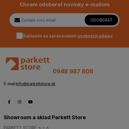
Chcem odoberať novinky e-mailom
ODOBERAŤ
Súhlasím so spracovaním
osobných údajov
0948 987 808
E-mail:
info@parkettstore.sk
Showroom a sklad Parkett Store
PARKETT STORE, s. r. o.