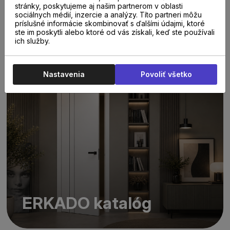
stránky, poskytujeme aj našim partnerom v oblasti
sociálnych médií, inzercie a analýzy. Títo partneri môžu
príslušné informácie skombinovať s ďalšími údajmi, ktoré
ste im poskytli alebo ktoré od vás získali, keď ste používali
ATVYN katalóg
ich služby.
Nastavenia
Povoliť všetko
ERKADO katalóg