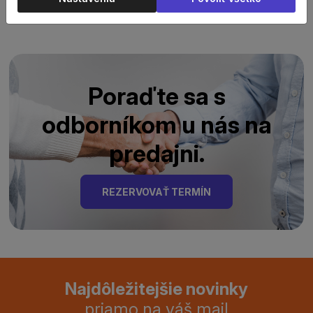
Poraďte sa s
odborníkom u nás na
predajni.
REZERVOVAŤ TERMÍN
Najdôležitejšie novinky
priamo na váš mail