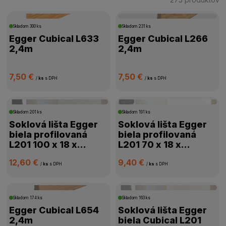
CENA
Skladom
300 ks
Skladom
231 ks
Egger Cubical L633
Egger Cubical L266
2,4m
2,4m
VÝROBCA
7,50 €
7,50 €
ROZMER
/
ks
s DPH
/
ks
s DPH
VÝŠKA LIŠTY
Skladom
201 ks
Skladom
191 ks
Soklová lišta Egger
Soklová lišta Egger
HRÚBKA LIŠTY
biela profilovaná
biela profilovaná
L201 100 x 18 x
L201 70 x 18 x
2400mm
2400mm
SPÔSOB MONTÁŽE
12,60 €
9,40 €
/
ks
s DPH
/
ks
s DPH
ROZMER LIŠTY
Skladom
174 ks
Skladom
163 ks
Egger Cubical L654
Soklová lišta Egger
DOSTUPNOSŤ
2,4m
biela Cubical L201