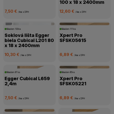
100 x 18 x 2400mm
7,50 €
12,60 €
/
ks
s DPH
/
ks
s DPH
Skladom
133 ks
Skladom
111 ks
Soklová lišta Egger
Xpert Pro
biela Cubical L201 80
SFSK05615
x 18 x 2400mm
10,30 €
6,89 €
/
ks
s DPH
/
ks
s DPH
Skladom
87 ks
Skladom
85 ks
Egger Cubical L659
Xpert Pro
2,4m
SFSK05221
7,50 €
6,89 €
/
ks
s DPH
/
ks
s DPH