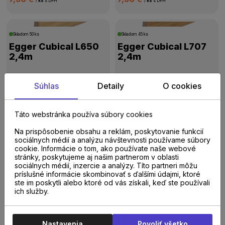
/
ks
s DPH
/
ks
s DPH
Skladom
50 ks
Skladom
45 ks
Egger Cubical L650
Egger Cubical L707
2,4m
2,4m
7,50 €
7,50 €
Súhlas
Detaily
O cookies
/
ks
s DPH
/
ks
s DPH
Táto webstránka používa súbory cookies
Skladom
43 ks
Skladom
42 ks
Egger Cubical L695
Egger Cubical L610
Na prispôsobenie obsahu a reklám, poskytovanie funkcií
sociálnych médií a analýzu návštevnosti používame súbory
2,4m
2,4m
cookie. Informácie o tom, ako používate naše webové
stránky, poskytujeme aj našim partnerom v oblasti
sociálnych médií, inzercie a analýzy. Títo partneri môžu
7,50 €
7,50 €
/
ks
s DPH
/
ks
s DPH
príslušné informácie skombinovať s ďalšími údajmi, ktoré
ste im poskytli alebo ktoré od vás získali, keď ste používali
ich služby.
...
01
02
14
>
Nastavenia
Povoliť všetko