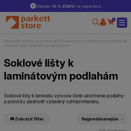
Získajte
10 % ZĽAVU
za registráciu
0
Domov
/
Laminátové podlahy
/
Príslušenstvo k laminátovým podlahám
/
Soklové lišty k laminátovým podlahám
Soklové lišty k
laminátovým podlahám
Soklové lišty k laminátu vytvoria čisté ukončenie podlahy
a pomôžu zjednotiť výsledný vzhľad interiéru.
Zobraziť filter
275 produktov