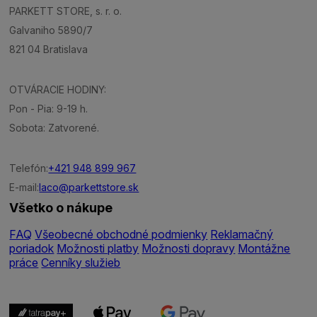
PARKETT STORE, s. r. o.
Galvaniho 5890/7
821 04 Bratislava
OTVÁRACIE HODINY:
Pon - Pia: 9-19 h.
Sobota: Zatvorené.
Telefón:
+421 948 899 967
E-mail:
laco@parkettstore.sk
Všetko o nákupe
FAQ
Všeobecné obchodné podmienky
Reklamačný
poriadok
Možnosti platby
Možnosti dopravy
Montážne
práce
Cenníky služieb