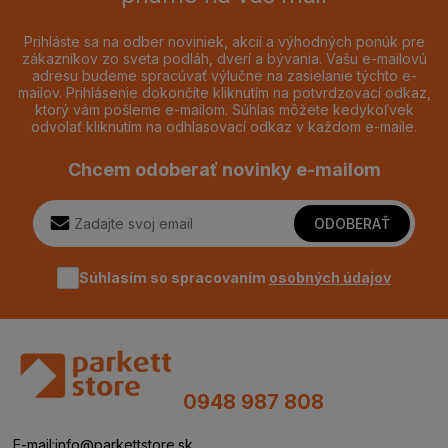
Prihláste sa na odber noviniek, akcií a výhodných ponúk pre
zákazníkov zo sveta podláh, dverí a bývania. Vašu e-mailovú
adresu budeme spracúvať výlučne na zasielanie týchto e-
mailov. Prihlásenie dokončíte kliknutím na potvrdzovací odkaz,
ktorý vám pošleme e-mailom. Súhlas môžete kedykoľvek
odvolať kliknutím na odhlasovací odkaz v každom e-maile.
Chcem odoberať novinky e-mailom
ODOBERAŤ
Súhlasím so spracovaním
osobných údajov
0948 987 808
E-mail:
info@parkettstore.sk