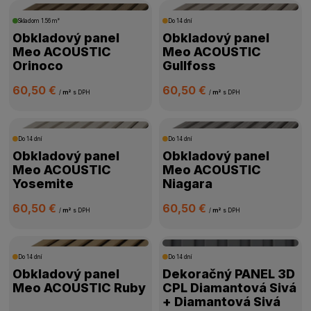
Skladom
1.56 m²
Do 14 dní
ROZMER
Obkladový panel
Obkladový panel
Meo ACOUSTIC
Meo ACOUSTIC
DOSTUPNOSŤ
Orinoco
Gullfoss
60,50 €
60,50 €
/
m²
s DPH
/
m²
s DPH
Do 14 dní
Do 14 dní
Obkladový panel
Obkladový panel
Meo ACOUSTIC
Meo ACOUSTIC
Yosemite
Niagara
60,50 €
60,50 €
/
m²
s DPH
/
m²
s DPH
Do 14 dní
Do 14 dní
Obkladový panel
Dekoračný PANEL 3D
Meo ACOUSTIC Ruby
CPL Diamantová Sivá
+ Diamantová Sivá