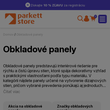
Získajte
10 % ZĽAVU
za registráciu
0
Domov
/
Obkladové panely
Obkladové panely
Obkladové panely predstavujú interiérové riešenie pre
rýchlu a čistú úpravu stien, ktoré spája dekoratívny vzhľad
s praktickými vlastnosťami podľa typu materiálu. V
kategórii nájdete panely určené na vytvorenie dizajnových
stien, pričom vybrané prevedenia ponúkajú aj jednoduchú
údržbu, vyššiu odolnosť voči vlhkosti alebo zlepšenie
Čítať viac
akustického komfortu interiéru.
Akcia na obkladové
Značky obkladových