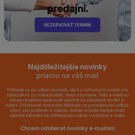
predajni.
REZERVOVAŤ TERMÍN
Najdôležitejšie novinky
priamo na váš mail
Prihláste sa na odber noviniek, akcií a výhodných ponúk pre
zákazníkov zo sveta podláh, dverí a bývania. Vašu e-mailovú
adresu budeme spracúvať výlučne na zasielanie týchto e-
mailov. Prihlásenie dokončíte kliknutím na potvrdzovací odkaz,
ktorý vám pošleme e-mailom. Súhlas môžete kedykoľvek
odvolať kliknutím na odhlasovací odkaz v každom e-maile.
Chcem odoberať novinky e-mailom