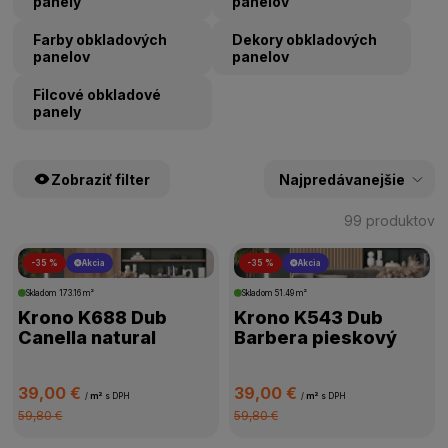
panely
panelov
Farby obkladových
Dekory obkladových
panelov
panelov
Filcové obkladové
panely
Zobraziť filter
99 produktov
-35 %
Akcia
-35 %
Akcia
ŠTÍTKY PRODUKTOV
Skladom
173.16 m²
Skladom
51.49 m²
Krono K688 Dub
Krono K543 Dub
CENA
Canella natural
Barbera pieskový
VÝROBCA
39,00 €
39,00 €
/
m²
s DPH
/
m²
s DPH
59,80 €
59,80 €
POVRCHOVÁ ÚPRAVA