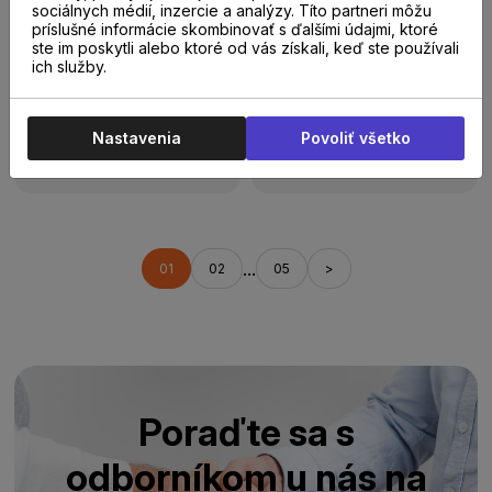
sociálnych médií, inzercie a analýzy. Títo partneri môžu
príslušné informácie skombinovať s ďalšími údajmi, ktoré
ste im poskytli alebo ktoré od vás získali, keď ste používali
Do 14 dní
Do 14 dní
ich služby.
Dekoračný PANEL 3D
Dekoračný PANEL 3D
CPL Perleťová Sivá +
CPL Perleťová Sivá +
Betón Svetlý
Perleťová Sivá
Nastavenia
Povoliť všetko
59,90 €
59,90 €
/
ks
s DPH
/
ks
s DPH
...
01
02
05
>
Poraďte sa s
odborníkom u nás na