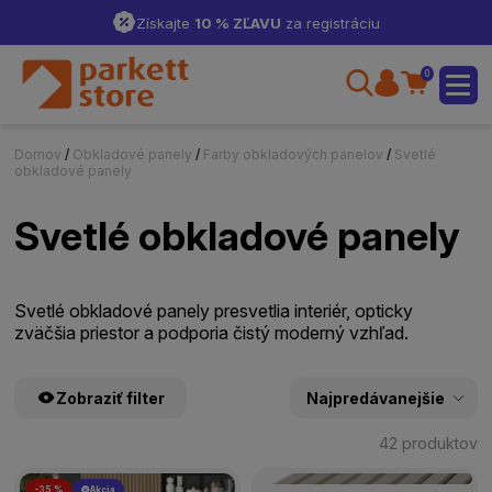
Získajte
10 % ZĽAVU
za registráciu
0
Domov
/
Obkladové panely
/
Farby obkladových panelov
/
Svetlé
obkladové panely
Svetlé obkladové panely
Svetlé obkladové panely presvetlia interiér, opticky
zväčšia priestor a podporia čistý moderný vzhľad.
Zobraziť filter
42 produktov
-35 %
Akcia