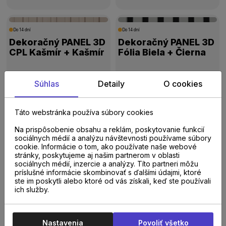
Do 14 dní
Do 14 dní
Dekoračný PANEL 3D
Dekoračný PANEL 3D
CPL Kašmír + Kašmír
Fólia Biela + Čierna
59,90 €
52,40 €
Súhlas
Detaily
O cookies
/
ks
s DPH
/
ks
s DPH
Táto webstránka používa súbory cookies
Do 14 dní
Do 14 dní
Dekoračný PANEL 3D
Dekoračný PANEL 3D
Na prispôsobenie obsahu a reklám, poskytovanie funkcií
Fólia Biela + Biela
Fólia Biela + Dub
sociálnych médií a analýzu návštevnosti používame súbory
cookie. Informácie o tom, ako používate naše webové
Európsky
stránky, poskytujeme aj našim partnerom v oblasti
sociálnych médií, inzercie a analýzy. Títo partneri môžu
52,40 €
52,40 €
/
ks
s DPH
/
ks
s DPH
príslušné informácie skombinovať s ďalšími údajmi, ktoré
ste im poskytli alebo ktoré od vás získali, keď ste používali
ich služby.
01
02
03
>
Nastavenia
Povoliť všetko