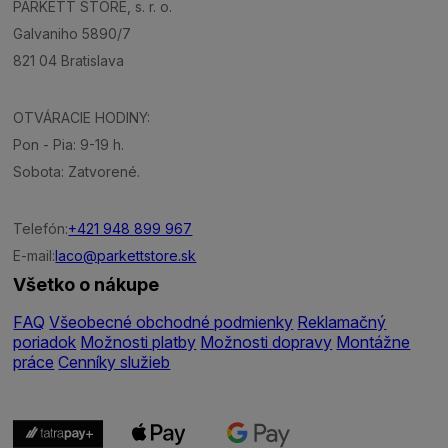
PARKETT STORE, s. r. o.
Galvaniho 5890/7
821 04 Bratislava
OTVÁRACIE HODINY:
Pon - Pia: 9-19 h.
Sobota: Zatvorené.
Telefón:
+421 948 899 967
E-mail:
laco@parkettstore.sk
Všetko o nákupe
FAQ
Všeobecné obchodné podmienky
Reklamačný
poriadok
Možnosti platby
Možnosti dopravy
Montážne
práce
Cenníky služieb