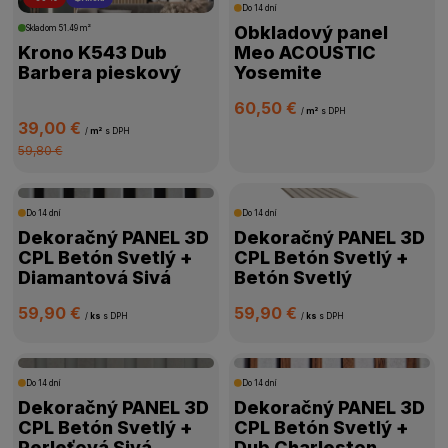
ŠTÍTKY PRODUKTOV
Do 14 dní
Obkladový panel
Skladom
51.49 m²
Krono K543 Dub
Meo ACOUSTIC
CENA
Barbera pieskový
Yosemite
60,50 €
VÝROBCA
/
m²
s DPH
39,00 €
/
m²
s DPH
59,80 €
POVRCHOVÁ ÚPRAVA
Do 14 dní
Do 14 dní
ROZMER
Dekoračný PANEL 3D
Dekoračný PANEL 3D
CPL Betón Svetlý +
CPL Betón Svetlý +
DOSTUPNOSŤ
Diamantová Sivá
Betón Svetlý
59,90 €
59,90 €
/
ks
s DPH
/
ks
s DPH
Do 14 dní
Do 14 dní
Dekoračný PANEL 3D
Dekoračný PANEL 3D
CPL Betón Svetlý +
CPL Betón Svetlý +
Perleťová Sivá
Dub Charleston