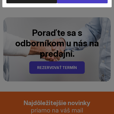
Poraďte sa s
odborníkom u nás na
predajni.
REZERVOVAŤ TERMÍN
Najdôležitejšie novinky
priamo na váš mail