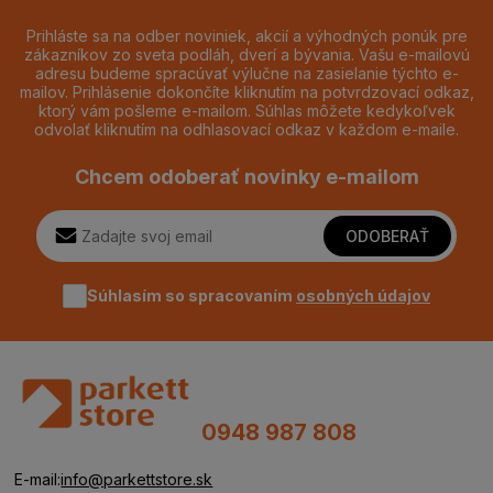
Prihláste sa na odber noviniek, akcií a výhodných ponúk pre
zákazníkov zo sveta podláh, dverí a bývania. Vašu e-mailovú
adresu budeme spracúvať výlučne na zasielanie týchto e-
mailov. Prihlásenie dokončíte kliknutím na potvrdzovací odkaz,
ktorý vám pošleme e-mailom. Súhlas môžete kedykoľvek
odvolať kliknutím na odhlasovací odkaz v každom e-maile.
Chcem odoberať novinky e-mailom
ODOBERAŤ
Súhlasím so spracovaním
osobných údajov
0948 987 808
E-mail:
info@parkettstore.sk