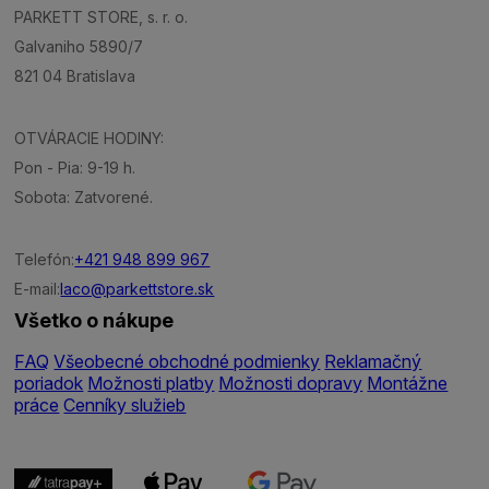
PARKETT STORE, s. r. o.
Galvaniho 5890/7
821 04 Bratislava
OTVÁRACIE HODINY:
Pon - Pia: 9-19 h.
Sobota: Zatvorené.
Telefón:
+421 948 899 967
E-mail:
laco@parkettstore.sk
Všetko o nákupe
FAQ
Všeobecné obchodné podmienky
Reklamačný
poriadok
Možnosti platby
Možnosti dopravy
Montážne
práce
Cenníky služieb