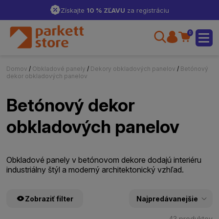
Získajte
10 % ZĽAVU
za registráciu
0
Domov
/
Obkladové panely
/
Dekory obkladových panelov
/
Betónový
dekor obkladových panelov
Betónový dekor
obkladových panelov
Obkladové panely v betónovom dekore dodajú interiéru
industriálny štýl a moderný architektonický vzhľad.
Zobraziť filter
43 produktov