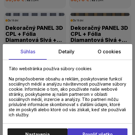
/
ks
s DPH
/
ks
s DPH
Do 14 dní
Do 14 dní
Dekoračný PANEL 3D
Dekoračný PANEL 3D
CPL + Fólia
CPL + Fólia
Diamantová Sivá +
Diamantová Sivá +
Biela
Dub Európsky
56,70 €
56,70 €
Súhlas
Detaily
O cookies
/
ks
s DPH
/
ks
s DPH
Táto webstránka používa súbory cookies
Do 14 dní
Do 14 dní
Dekoračný PANEL 3D
Dekoračný PANEL 3D
Na prispôsobenie obsahu a reklám, poskytovanie funkcií
sociálnych médií a analýzu návštevnosti používame súbory
CPL + Fólia
CPL + Fólia Betón
cookie. Informácie o tom, ako používate naše webové
Diamantová Sivá +
Svetlý + Čierna
stránky, poskytujeme aj našim partnerom v oblasti
Dub Jesenný
sociálnych médií, inzercie a analýzy. Títo partneri môžu
56,70 €
56,70 €
/
ks
s DPH
/
ks
s DPH
príslušné informácie skombinovať s ďalšími údajmi, ktoré
ste im poskytli alebo ktoré od vás získali, keď ste používali
ich služby.
01
02
03
>
Nastavenia
Povoliť všetko