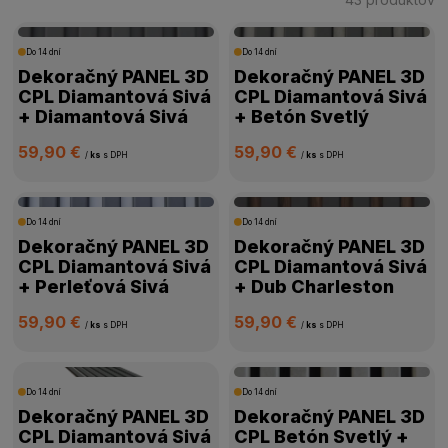
CENA
Do 14 dní
Do 14 dní
Dekoračný PANEL 3D
Dekoračný PANEL 3D
CPL Diamantová Sivá
CPL Diamantová Sivá
VÝROBCA
+ Diamantová Sivá
+ Betón Svetlý
59,90 €
59,90 €
POVRCHOVÁ ÚPRAVA
/
ks
s DPH
/
ks
s DPH
ROZMER
Do 14 dní
Do 14 dní
Dekoračný PANEL 3D
Dekoračný PANEL 3D
DOSTUPNOSŤ
CPL Diamantová Sivá
CPL Diamantová Sivá
+ Perleťová Sivá
+ Dub Charleston
59,90 €
59,90 €
/
ks
s DPH
/
ks
s DPH
Do 14 dní
Do 14 dní
Dekoračný PANEL 3D
Dekoračný PANEL 3D
CPL Diamantová Sivá
CPL Betón Svetlý +