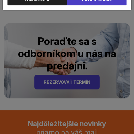
Poraďte sa s
odborníkom u nás na
predajni.
REZERVOVAŤ TERMÍN
Najdôležitejšie novinky
priamo na váš mail