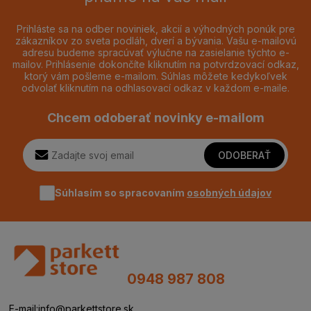
Prihláste sa na odber noviniek, akcií a výhodných ponúk pre
zákazníkov zo sveta podláh, dverí a bývania. Vašu e-mailovú
adresu budeme spracúvať výlučne na zasielanie týchto e-
mailov. Prihlásenie dokončíte kliknutím na potvrdzovací odkaz,
ktorý vám pošleme e-mailom. Súhlas môžete kedykoľvek
odvolať kliknutím na odhlasovací odkaz v každom e-maile.
Chcem odoberať novinky e-mailom
ODOBERAŤ
Súhlasím so spracovaním
osobných údajov
0948 987 808
E-mail:
info@parkettstore.sk