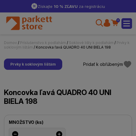
Získajte
10 % ZĽAVU
za registráciu
0
Domov
/
Príslušenstvo k podlahám
/
Soklové lišty k podlahám
/
Prvky k
soklovým lištám
/ Koncovka ľavá QUADRO 40 UNI BIELA 198
Pridať k obľúbeným
Prvky k soklovým lištám
Koncovka ľavá QUADRO 40 UNI
BIELA 198
MNOŽSTVO
(
ks
)