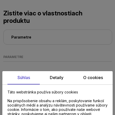
Zistite viac o vlastnostiach
produktu
Parametre
PARAMETRE
Súhlas
Detaily
O cookies
Táto webstránka používa súbory cookies
Poraďte sa s
Na prispôsobenie obsahu a reklám, poskytovanie funkcií
sociálnych médií a analýzu návštevnosti používame súbory
cookie. Informácie o tom, ako používate naše webové
odborníkom u nás na
stránky, poskytujeme aj našim partnerom v oblasti