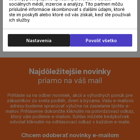
sociálnych médií, inzercie a analýzy. Títo partneri môžu
predajni.
príslušné informácie skombinovať s ďalšími údajmi, ktoré
ste im poskytli alebo ktoré od vás získali, keď ste používali
ich služby.
REZERVOVAŤ TERMÍN
Nastavenia
Povoliť všetko
Najdôležitejšie novinky
priamo na váš mail
Prihláste sa na odber noviniek, akcií a výhodných ponúk pre
zákazníkov zo sveta podláh, dverí a bývania. Vašu e-mailovú
adresu budeme spracúvať výlučne na zasielanie týchto e-
mailov. Prihlásenie dokončíte kliknutím na potvrdzovací odkaz,
ktorý vám pošleme e-mailom. Súhlas môžete kedykoľvek
odvolať kliknutím na odhlasovací odkaz v každom e-maile.
Chcem odoberať novinky e-mailom