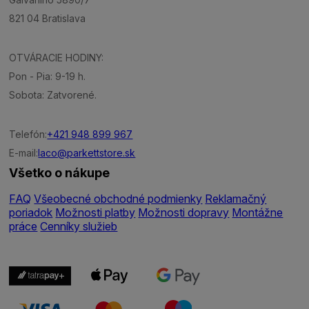
821 04 Bratislava
OTVÁRACIE HODINY:
Pon - Pia: 9-19 h.
Sobota: Zatvorené.
Telefón:
+421 948 899 967
E-mail:
laco@parkettstore.sk
Všetko o nákupe
FAQ
Všeobecné obchodné podmienky
Reklamačný
poriadok
Možnosti platby
Možnosti dopravy
Montážne
práce
Cenníky služieb