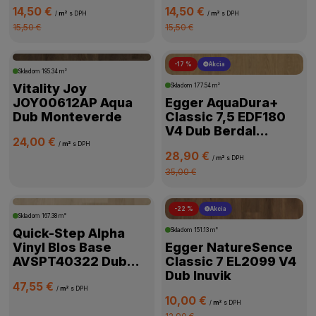
Prírodný
14,50 €
14,50 €
/
m²
s DPH
/
m²
s DPH
DOSTUPNOSŤ
15,50 €
15,50 €
-17 %
Akcia
Skladom
195.34 m²
Vitality Joy
Skladom
177.54 m²
JOY00612AP Aqua
Egger AquaDura+
Dub Monteverde
Classic 7,5 EDF180
V4 Dub Berdal
24,00 €
Prírodný
/
m²
s DPH
28,90 €
/
m²
s DPH
35,00 €
-22 %
Akcia
Skladom
167.38 m²
Quick-Step Alpha
Skladom
151.13 m²
Vinyl Blos Base
Egger NatureSence
AVSPT40322 Dub
Classic 7 EL2099 V4
pobrežný pieskový
Dub Inuvik
47,55 €
/
m²
s DPH
10,00 €
/
m²
s DPH