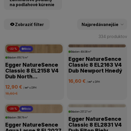
na podlahové kúrenie
Zobraziť filter
334 produktov
-22 %
Akcia
ŠTÍTKY PRODUKTOV
Skladom
494.98 m²
Egger NatureSence
Skladom
819.74 m²
Egger NatureSence
Classic 8 EL2163 V4
CENA
Classic 8 EL2158 V4
Dub Newport Hnedý
Dub North
16,60 €
Svetlohnedý
VÝROBCA
/
m²
s DPH
12,90 €
/
m²
s DPH
16,60 €
TYP VINYLU
-20 %
Akcia
Skladom
257.27 m²
TRIEDA ZÁŤAŽE
Egger NatureSence
Skladom
358.78 m²
Egger NatureSence
Classic 8 EL2831 V4
VODEODOLNOSŤ
Aqua Large 8 EL2027
Dub Elton Biely