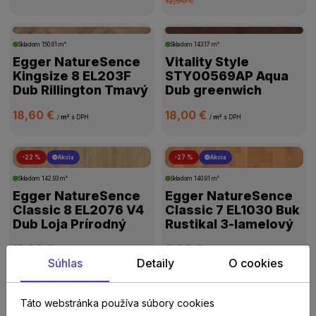
12,90 €
Skladom
150.61 m²
Skladom
143.17 m²
Egger NatureSence
Vitality Style
Kingsize 8 EL203F
STY00569AP Aqua
Dub Rillington Tmavý
Dub greenwich
18,60 €
18,00 €
/
m²
s DPH
/
m²
s DPH
-22 %
Akcia
-27 %
Akcia
Skladom
142.93 m²
Skladom
140.91 m²
Egger NatureSence
Egger NatureSence
Classic 8 EL2076 V4
Classic 7 EL1030 Buk
Dub Loja Prírodný
Rustikal 3-lamelový
12,90 €
9,00 €
/
m²
s DPH
/
m²
s DPH
Súhlas
Detaily
O cookies
16,60 €
12,30 €
Táto webstránka používa súbory cookies
Skladom
119.05 m²
Skladom
119.14 m²