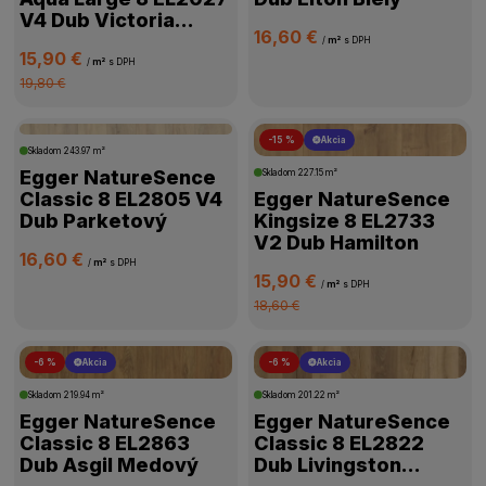
V4 Dub Victoria
16,60 €
Prírodný
/
m²
s DPH
HRÚBKA PODLAHY
15,90 €
/
m²
s DPH
19,80 €
PRIZNANÁ DRÁŽKA
-15 %
Akcia
Skladom
243.97 m²
VHODNÁ NA PODLAHOVÉ KÚRENIE
Egger NatureSence
Skladom
227.15 m²
Classic 8 EL2805 V4
Egger NatureSence
Dub Parketový
Kingsize 8 EL2733
KOLEKCIA
V2 Dub Hamilton
16,60 €
/
m²
s DPH
15,90 €
SPÔSOB POKLÁDKY
/
m²
s DPH
18,60 €
INTEGROVANÁ PODLOŽKA
-6 %
Akcia
-6 %
Akcia
Skladom
219.94 m²
Skladom
201.22 m²
VLASTNOSTI
Egger NatureSence
Egger NatureSence
Classic 8 EL2863
Classic 8 EL2822
Dub Asgil Medový
Dub Livingston
PROTIŠMYKOVÁ ODOLNOSŤ