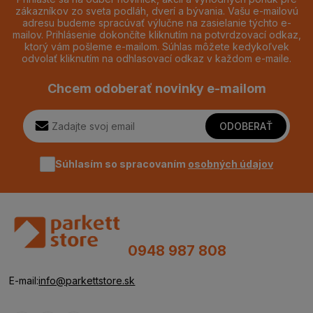
zákazníkov zo sveta podláh, dverí a bývania. Vašu e-mailovú
adresu budeme spracúvať výlučne na zasielanie týchto e-
mailov. Prihlásenie dokončíte kliknutím na potvrdzovací odkaz,
ktorý vám pošleme e-mailom. Súhlas môžete kedykoľvek
odvolať kliknutím na odhlasovací odkaz v každom e-maile.
Chcem odoberať novinky e-mailom
ODOBERAŤ
Súhlasím so spracovaním
osobných údajov
0948 987 808
E-mail:
info@parkettstore.sk