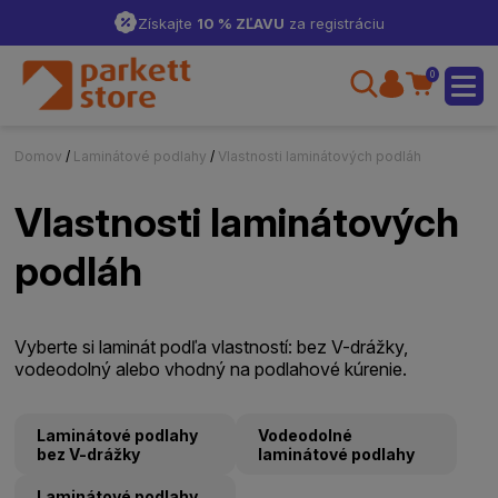
Získajte
10 % ZĽAVU
za registráciu
0
Domov
/
Laminátové podlahy
/
Vlastnosti laminátových podláh
Vlastnosti laminátových
podláh
Vyberte si laminát podľa vlastností: bez V-drážky,
vodeodolný alebo vhodný na podlahové kúrenie.
Laminátové podlahy
Vodeodolné
bez V-drážky
laminátové podlahy
Laminátové podlahy