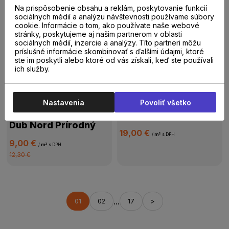
Vitality Jumbo
Egger NatureSence
Na prispôsobenie obsahu a reklám, poskytovanie funkcií
JUM00133APL Aqua
sociálnych médií a analýzu návštevnosti používame súbory
Kingsize 8 EL292F
cookie. Informácie o tom, ako používate naše webové
Dub slané jazero
Dub Skanderborg
stránky, poskytujeme aj našim partnerom v oblasti
Hnedý
sociálnych médií, inzercie a analýzy. Títo partneri môžu
19,00 €
18,60 €
/
m²
s DPH
/
m²
s DPH
príslušné informácie skombinovať s ďalšími údajmi, ktoré
ste im poskytli alebo ktoré od vás získali, keď ste používali
ich služby.
-27 %
Akcia
Skladom
103.36 m²
Vitality Jumbo
Skladom
106.04 m²
Nastavenia
Povoliť všetko
Egger NatureSence
JUM00428APL Aqua
Classic 7 EL2970
Dub jarný sneh
Dub Nord Prírodný
19,00 €
/
m²
s DPH
9,00 €
/
m²
s DPH
12,30 €
...
01
02
17
>