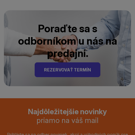
Poraďte sa s
odborníkom u nás na
predajni.
REZERVOVAŤ TERMÍN
Najdôležitejšie novinky
priamo na váš mail
Prihláste sa na odber noviniek, akcií a výhodných ponúk pre