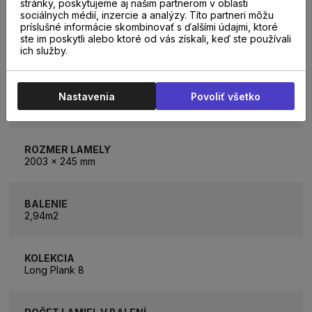
stránky, poskytujeme aj našim partnerom v oblasti
sociálnych médií, inzercie a analýzy. Títo partneri môžu
príslušné informácie skombinovať s ďalšími údajmi, ktoré
ste im poskytli alebo ktoré od vás získali, keď ste používali
VHODNÁ NA PODLAHOVÉ KÚRENIE
ich služby.
Áno
SPÔSOB POKLÁDKY
Nastavenia
Povoliť všetko
Plávajúcim spôsobom na podložku
ROZMER LAMELY
2003 x 245 mm
BALENIE
2,94m2
KOLEKCIA
Long Plank 8