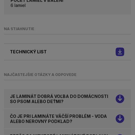
POČET LAMIEL V BALENÍ
6 lamiel
NA STIAHNUTIE
TECHNICKÝ LIST
NAJČASTEJŠIE OTÁZKY A ODPOVEDE
JE LAMINÁT DOBRÁ VOĽBA DO DOMÁCNOSTI
SO PSOM ALEBO DEŤMI?
ČO JE PRI LAMINÁTE VÄČŠÍ PROBLÉM - VODA
ALEBO NEROVNÝ PODKLAD?