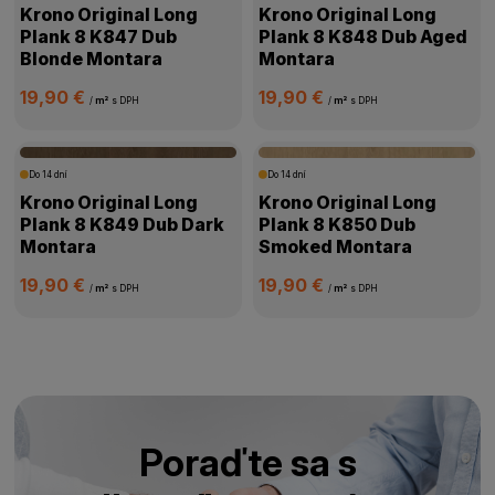
Krono Original Long
Krono Original Long
Plank 8 K847 Dub
Plank 8 K848 Dub Aged
Blonde Montara
Montara
19,90 €
19,90 €
/
m²
s DPH
/
m²
s DPH
Do 14 dní
Do 14 dní
Krono Original Long
Krono Original Long
Plank 8 K849 Dub Dark
Plank 8 K850 Dub
Montara
Smoked Montara
19,90 €
19,90 €
/
m²
s DPH
/
m²
s DPH
Poraďte sa s