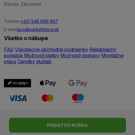
Sobota: Zatvorené.
Telefón:
+421 948 899 967
E-mail:
laco@parkettstore.sk
Všetko o nákupe
FAQ
Všeobecné obchodné podmienky
Reklamačný
poriadok
Možnosti platby
Možnosti dopravy
Montážne
práce
Cenníky služieb
Nastavenie cookies
| © Všetky práva vyhradené | Made with ♥
PRIDAŤ DO KOŠÍKA
by
Madviso