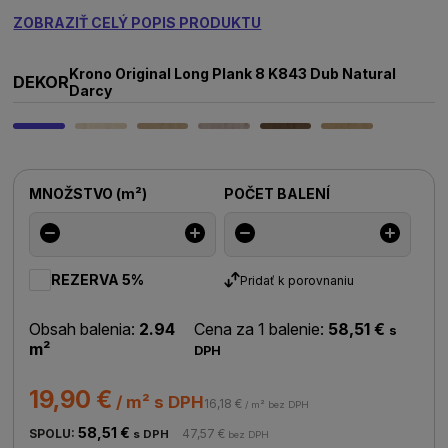
ZOBRAZIŤ CELÝ POPIS PRODUKTU
Krono Original Long Plank 8 K843 Dub Natural
DEKOR
Darcy
MNOŽSTVO
(
m²
)
POČET BALENÍ
REZERVA 5%
Pridať k porovnaniu
Obsah balenia:
2.94
Cena za 1 balenie:
58,51 €
s
m²
DPH
19,90 €
/ m² s DPH
16,18 €
/ m² bez DPH
58,51 €
SPOLU:
47,57 €
s DPH
bez DPH