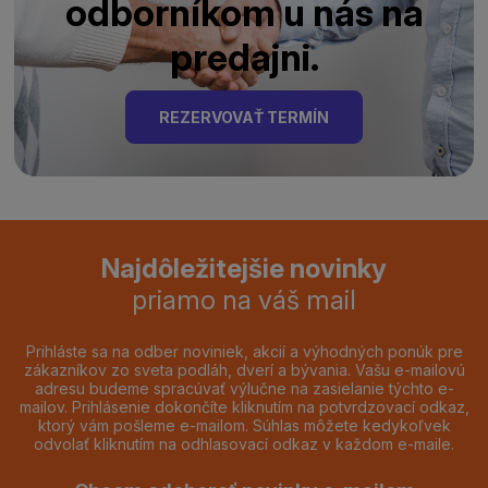
odborníkom u nás na
predajni.
REZERVOVAŤ TERMÍN
Najdôležitejšie novinky
priamo na váš mail
Prihláste sa na odber noviniek, akcií a výhodných ponúk pre
zákazníkov zo sveta podláh, dverí a bývania. Vašu e-mailovú
adresu budeme spracúvať výlučne na zasielanie týchto e-
mailov. Prihlásenie dokončíte kliknutím na potvrdzovací odkaz,
ktorý vám pošleme e-mailom. Súhlas môžete kedykoľvek
odvolať kliknutím na odhlasovací odkaz v každom e-maile.