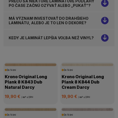
PREČO SA NIEKTORÉ LAMINÁTOVÉ PODLAHY
PO ČASE ZAČNÚ OZÝVAŤ ALEBO „PUKAŤ“?
MÁ VÝZNAM INVESTOVAŤ DO DRAHŠIEHO
LAMINÁTU, ALEBO JE TO LEN O DEKORE?
KEDY JE LAMINÁT LEPŠIA VOĽBA NEŽ VINYL?
Do 14 dní
Do 14 dní
Krono Original Long
Krono Original Long
Plank 8 K843 Dub
Plank 8 K844 Dub
Natural Darcy
Cream Darcy
19,90 €
19,90 €
/
m²
s DPH
/
m²
s DPH
Do 14 dní
Do 14 dní