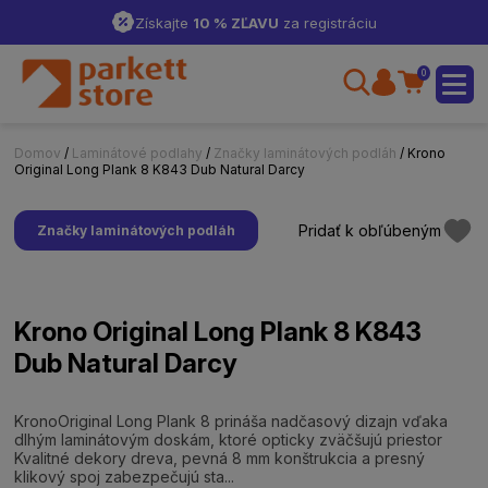
Získajte
10 % ZĽAVU
za registráciu
0
Domov
/
Laminátové podlahy
/
Značky laminátových podláh
/ Krono
Original Long Plank 8 K843 Dub Natural Darcy
Pridať k obľúbeným
Značky laminátových podláh
Krono Original Long Plank 8 K843
Dub Natural Darcy
KronoOriginal Long Plank 8 prináša nadčasový dizajn vďaka
dlhým laminátovým doskám, ktoré opticky zväčšujú priestor
Kvalitné dekory dreva, pevná 8 mm konštrukcia a presný
klikový spoj zabezpečujú sta...