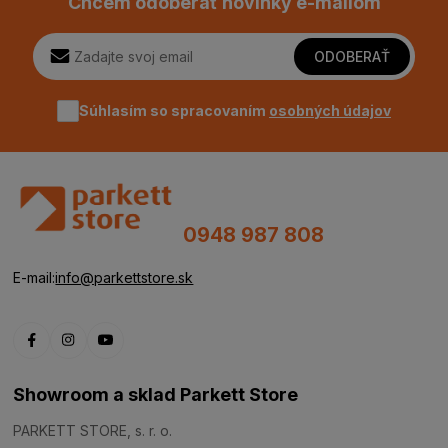
Chcem odoberať novinky e-mailom
ODOBERAŤ
Súhlasím so spracovaním
osobných údajov
0948 987 808
E-mail:
info@parkettstore.sk
Showroom a sklad Parkett Store
PARKETT STORE, s. r. o.