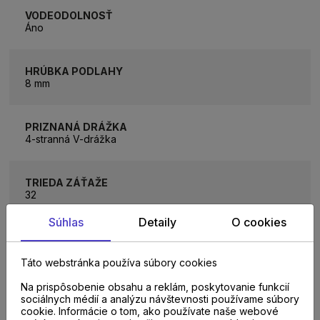
VODEODOLNOSŤ
Áno
HRÚBKA PODLAHY
8 mm
PRIZNANÁ DRÁŽKA
4-stranná V-drážka
TRIEDA ZÁŤAŽE
32
Súhlas
Detaily
O cookies
VLASTNOSTI
Antibakteriálna úprava
Táto webstránka používa súbory cookies
Na prispôsobenie obsahu a reklám, poskytovanie funkcií
VHODNÉ PRE
sociálnych médií a analýzu návštevnosti používame súbory
Detská izba, Jedáleň, Kancelária, Kuchyňa, Obývacia
cookie. Informácie o tom, ako používate naše webové
izba, Predsieň, Spálňa