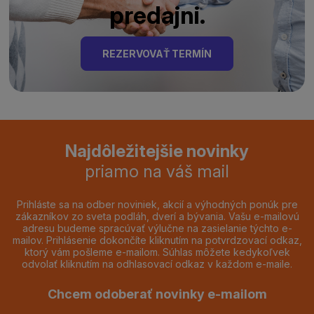
predajni.
REZERVOVAŤ TERMÍN
Najdôležitejšie novinky
priamo na váš mail
Prihláste sa na odber noviniek, akcií a výhodných ponúk pre
zákazníkov zo sveta podláh, dverí a bývania. Vašu e-mailovú
adresu budeme spracúvať výlučne na zasielanie týchto e-
mailov. Prihlásenie dokončíte kliknutím na potvrdzovací odkaz,
ktorý vám pošleme e-mailom. Súhlas môžete kedykoľvek
odvolať kliknutím na odhlasovací odkaz v každom e-maile.
Chcem odoberať novinky e-mailom