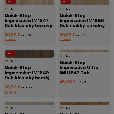
-15 %
-15 %
Do 14 dní
Do 14 dní
Quick-Step
Quick-Step
Impressive IM1847
Impressive IM1856
Dub klasický béžový
Dub mäkký stredný
30,52 €
30,52 €
/
m²
s DPH
/
m²
s DPH
35,90 €
35,90 €
-15 %
Do 14 dní
Quick-Step
Do 14 dní
Quick-Step
Impressive Ultra
Impressive IM1849
IMU1847 Dub
Dub klasický hnedý
klasický béžový
46,90 €
8mm
/
m²
s DPH
30,52 €
/
m²
s DPH
35,90 €
Do 14 dní
Do 14 dní