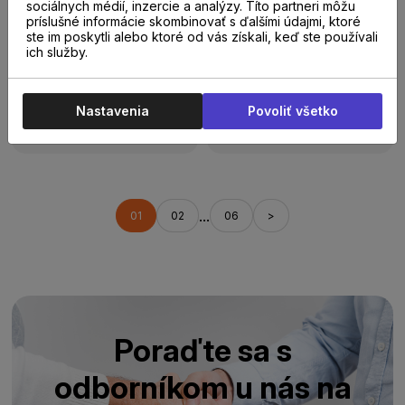
sociálnych médií, inzercie a analýzy. Títo partneri môžu
príslušné informácie skombinovať s ďalšími údajmi, ktoré
ste im poskytli alebo ktoré od vás získali, keď ste používali
Do 14 dní
Do 14 dní
ich služby.
Quick-Step
Quick-Step
Impressive Design
Impressive Design
IMD8246 Dub
IMD8244 Dub
zázvorový
Nastavenia
škoricový
Povoliť všetko
46,90 €
46,90 €
/
m²
s DPH
/
m²
s DPH
...
01
02
06
>
Poraďte sa s
odborníkom u nás na