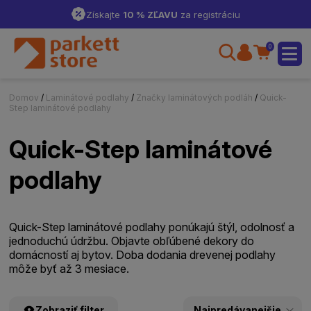
Získajte
10 % ZĽAVU
za registráciu
0
Domov
/
Laminátové podlahy
/
Značky laminátových podláh
/
Quick-
Step laminátové podlahy
Quick-Step laminátové
podlahy
Quick-Step laminátové podlahy ponúkajú štýl, odolnosť a
jednoduchú údržbu. Objavte obľúbené dekory do
domácností aj bytov. Doba dodania drevenej podlahy
môže byť až 3 mesiace.
Zobraziť filter