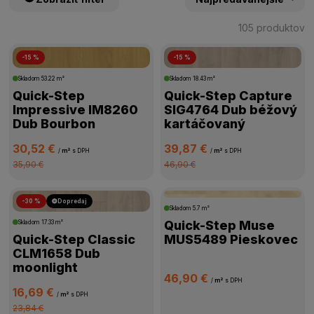
105 produktov
-15 %
-15 %
ŠTÍTKY PRODUKTOV
Skladom
53.22 m²
Skladom
18.43 m²
Quick-Step
Quick-Step Capture
CENA
Impressive IM8260
SIG4764 Dub béžový
Dub Bourbon
kartáčovaný
VÝROBCA
30,52 €
39,87 €
/
m²
s DPH
/
m²
s DPH
35,90 €
46,90 €
TRIEDA ZÁŤAŽE
-30 %
Dopredaj
Skladom
5.7 m²
VODEODOLNOSŤ
Quick-Step Muse
Skladom
17.33 m²
Quick-Step Classic
MUS5489 Pieskovec
HRÚBKA PODLAHY
CLM1658 Dub
moonlight
46,90 €
/
m²
s DPH
PRIZNANÁ DRÁŽKA
16,69 €
/
m²
s DPH
23,84 €