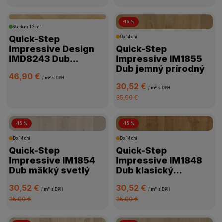
VHODNÁ NA PODLAHOVÉ KÚRENIE
-15 %
Skladom
1.2 m²
KOLEKCIA
Quick-Step
Do 14 dní
Impressive Design
Quick-Step
IMD8243 Dub
Impressive IM1855
VLASTNOSTI
muškátový
Dub jemný prírodný
46,90 €
/
m²
s DPH
30,52 €
DOSTUPNOSŤ
/
m²
s DPH
35,90 €
-15 %
-15 %
Do 14 dní
Do 14 dní
Quick-Step
Quick-Step
Impressive IM1854
Impressive IM1848
Dub mäkký svetlý
Dub klasický
prírodný
30,52 €
30,52 €
/
m²
s DPH
/
m²
s DPH
35,90 €
35,90 €