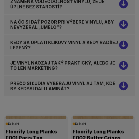
ZNAMENÁ VODEODOLNOSŤ VINYLU, ŽE JE
ÚPLNE BEZ STAROSTÍ?
NA ČO SI DAŤ POZOR PRI VÝBERE VINYLU, ABY
NEVYZERAL „UMELO“?
KEDY SA OPLATÍ KLIKOVÝ VINYL A KEDY RADŠEJ
LEPENÝ?
JE VINYL NAOZAJ TAKÝ PRAKTICKÝ, ALEBO JE
TO LEN MARKETING?
PREČO SI ĽUDIA VYBERAJÚ VINYL AJ TAM, KDE
BY KEDYSI DALI LAMINÁT?
Do 14 dní
Do 14 dní
Floorify Long Planks
Floorify Long Planks
F001 Paris Tan
F002 Butter Crisps