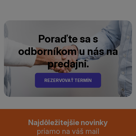
Poraďte sa s
odborníkom u nás na
predajni.
REZERVOVAŤ TERMÍN
Najdôležitejšie novinky
priamo na váš mail