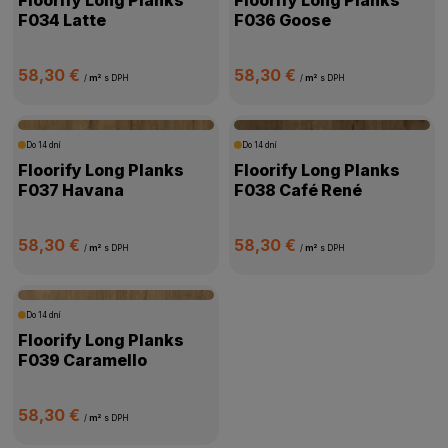
F034 Latte
F036 Goose
58,30 €
58,30 €
/
m²
s DPH
/
m²
s DPH
Do 14 dní
Do 14 dní
Floorify Long Planks
Floorify Long Planks
F037 Havana
F038 Café René
58,30 €
58,30 €
/
m²
s DPH
/
m²
s DPH
Do 14 dní
Floorify Long Planks
F039 Caramello
58,30 €
/
m²
s DPH