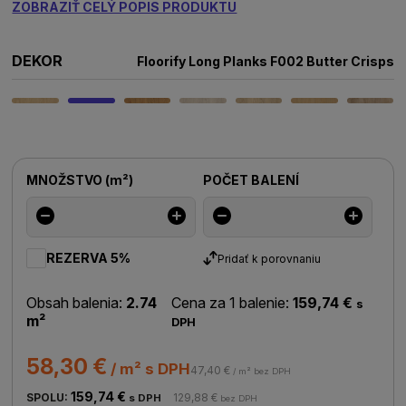
ZOBRAZIŤ CELÝ POPIS PRODUKTU
DEKOR
Floorify Long Planks F002 Butter Crisps
MNOŽSTVO
(
m²
)
POČET BALENÍ
REZERVA 5%
Pridať k porovnaniu
Obsah balenia:
2.74
Cena za 1 balenie:
159,74 €
s
m²
DPH
58,30 €
/ m² s DPH
47,40 €
/ m² bez DPH
159,74 €
SPOLU:
129,88 €
s DPH
bez DPH