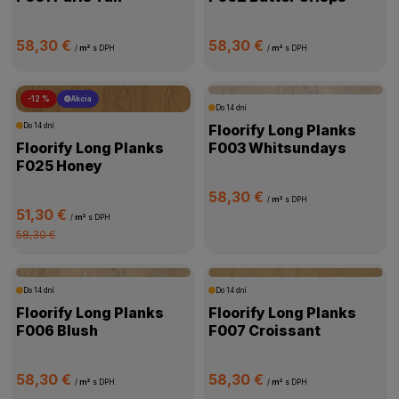
58,30 €
58,30 €
/
m²
s DPH
/
m²
s DPH
-12 %
Akcia
Do 14 dní
Do 14 dní
Floorify Long Planks
Floorify Long Planks
F003 Whitsundays
F025 Honey
58,30 €
/
m²
s DPH
51,30 €
/
m²
s DPH
58,30 €
Do 14 dní
Do 14 dní
Floorify Long Planks
Floorify Long Planks
F006 Blush
F007 Croissant
58,30 €
58,30 €
/
m²
s DPH
/
m²
s DPH