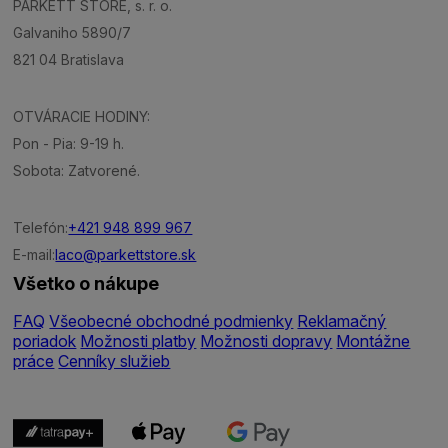
PARKETT STORE, s. r. o.
Galvaniho 5890/7
821 04 Bratislava
OTVÁRACIE HODINY:
Pon - Pia: 9-19 h.
Sobota: Zatvorené.
Telefón:
+421 948 899 967
E-mail:
laco@parkettstore.sk
Všetko o nákupe
FAQ
Všeobecné obchodné podmienky
Reklamačný
poriadok
Možnosti platby
Možnosti dopravy
Montážne
práce
Cenníky služieb