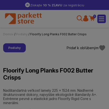
Získajte
10 % ZĽAVU
za registráciu
0
Domov
/
Podlahy
/ Floorify Long Planks F002 Butter Crisps
Pridať k obľúbeným
Podlahy
Floorify Long Planks F002 Butter
Crisps
Nadštandartná veľkosť lamely 225 x 1524 mm. Nádherné
štrukturované dokory, najvyššie ekologické štandardy A+.
Extrémne pevné a elastické jadro Floorify Rigid Core s
minerálmi.