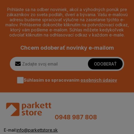
Prihláste sa na odber noviniek, akcií a výhodných ponúk pre
zákazníkov zo sveta podláh, dverí a bývania. Vašu e-mailovú
adresu budeme spracúvať výlučne na zasielanie týchto e-
mailov. Prihlásenie dokončíte kliknutím na potvrdzovací odkaz,
ktorý vám pošleme e-mailom. Súhlas môžete kedykoľvek
odvolať kliknutím na odhlasovací odkaz v každom e-maile.
Chcem odoberať novinky e-mailom
ODOBERAŤ
Súhlasím so spracovaním
osobných údajov
0948 987 808
E-mail:
info@parkettstore.sk