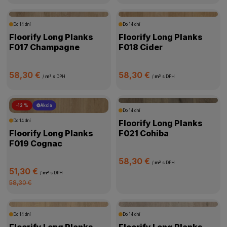
Do 14 dní
Do 14 dní
Floorify Long Planks
Floorify Long Planks
F017 Champagne
F018 Cider
58,30 €
58,30 €
/
m²
s DPH
/
m²
s DPH
-12 %
Akcia
Do 14 dní
Do 14 dní
Floorify Long Planks
Floorify Long Planks
F021 Cohiba
F019 Cognac
58,30 €
/
m²
s DPH
51,30 €
/
m²
s DPH
58,30 €
Do 14 dní
Do 14 dní
Floorify Long Planks
Floorify Long Planks