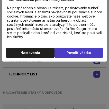
Na prispôsobenie obsahu a reklám, poskytovanie funkcií
sociálnych médií a analýzu návštevnosti používame súbory
NA STIAHNUTIE
cookie. Informácie o tom, ako používate naše webové
stránky, poskytujeme aj našim partnerom v oblasti
sociálnych médií, inzercie a analýzy. Títo partneri môžu
príslušné informácie skombinovať s ďalšími údajmi, ktoré
ste im poskytli alebo ktoré od vás získali, keď ste používali
NÁVOD NA POKLÁDKU
ich služby.
ÚDRŽBA PODLÁH
Nastavenia
Povoliť všetko
VYHLÁSENIE ZHODY
TECHNICKÝ LIST
NAJČASTEJŠIE OTÁZKY A ODPOVEDE