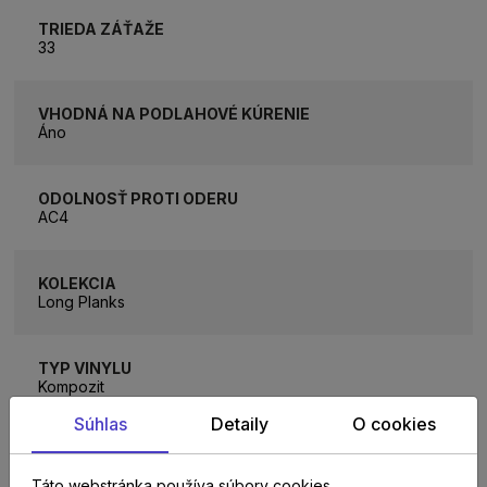
TRIEDA ZÁŤAŽE
33
VHODNÁ NA PODLAHOVÉ KÚRENIE
Áno
ODOLNOSŤ PROTI ODERU
AC4
KOLEKCIA
Long Planks
TYP VINYLU
Kompozit
Súhlas
Detaily
O cookies
HRÚBKA NÁŠĽAPNEJ VRSTVY
0,55 mm
Táto webstránka používa súbory cookies