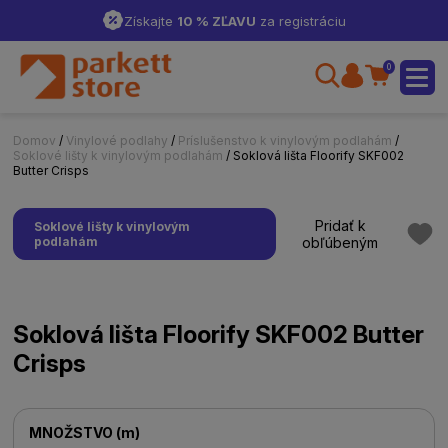
Získajte
10 % ZĽAVU
za registráciu
0
Domov
/
Vinylové podlahy
/
Príslušenstvo k vinylovým podlahám
/
Soklové lišty k vinylovým podlahám
/ Soklová lišta Floorify SKF002
Butter Crisps
Pridať k
Soklové lišty k vinylovým
podlahám
obľúbeným
Soklová lišta Floorify SKF002 Butter
Crisps
MNOŽSTVO
(
m
)