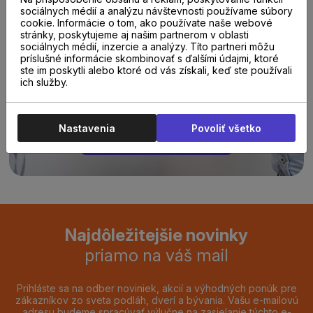
sociálnych médií a analýzu návštevnosti používame súbory
cookie. Informácie o tom, ako používate naše webové
Poraďte sa s
stránky, poskytujeme aj našim partnerom v oblasti
sociálnych médií, inzercie a analýzy. Títo partneri môžu
príslušné informácie skombinovať s ďalšími údajmi, ktoré
odborníkom u nás na
ste im poskytli alebo ktoré od vás získali, keď ste používali
ich služby.
predajni.
Nastavenia
Povoliť všetko
REZERVOVAŤ TERMÍN
Najdôležitejšie novinky
priamo na váš mail
Prihláste sa na odber noviniek, akcií a výhodných ponúk pre
zákazníkov zo sveta podláh, dverí a bývania. Vašu e-mailovú
adresu budeme spracúvať výlučne na zasielanie týchto e-