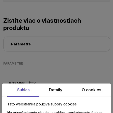
Zistite viac o vlastnostiach
produktu
Parametre
PARAMETRE
ROZMER LIŠTY
10 x 61 x 2000 mm
Súhlas
Detaily
O cookies
Táto webstránka používa súbory cookies
Na prispôsobenie obsahu a reklám, poskytovanie funkcií