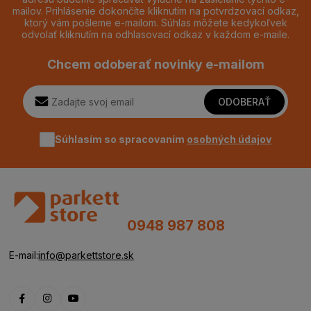
mailov. Prihlásenie dokončíte kliknutím na potvrdzovací odkaz,
ktorý vám pošleme e-mailom. Súhlas môžete kedykoľvek
odvolať kliknutím na odhlasovací odkaz v každom e-maile.
Chcem odoberať novinky e-mailom
ODOBERAŤ
Súhlasím so spracovaním
osobných údajov
0948 987 808
E-mail:
info@parkettstore.sk