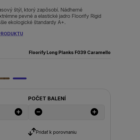
vý štýl, ktorý zapôsobí. Nádherné
trémne pevné a elastické jadro Floorify Rigid
ššie ekologické štandardy A+.
 PRODUKTU
Floorify Long Planks F039 Caramello
POČET BALENÍ
Pridať k porovnaniu