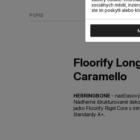
sociálnych médií, inzer
ste im poskytli alebo kt
POPIS
Floorify Lon
Caramello
HERRINGBONE
- nadčasový 
Nádherné štrukturované deko
jadro Floorify Rigid Core s mi
štandardy A+.