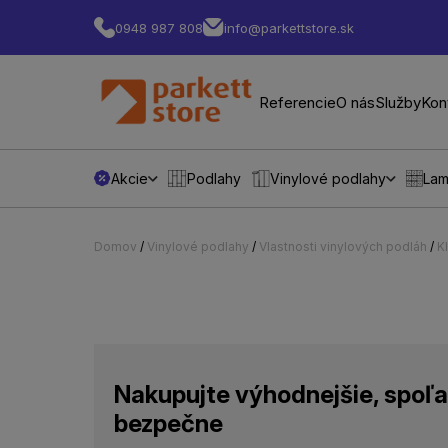
0948 987 808
info@parkettstore.sk
Referencie
O nás
Služby
Kon
Akcie
Podlahy
Vinylové podlahy
Lam
Domov
/
Vinylové podlahy
/
Vlastnosti vinylových podláh
/
K
Nakupujte výhodnejšie, spoľa
bezpečne