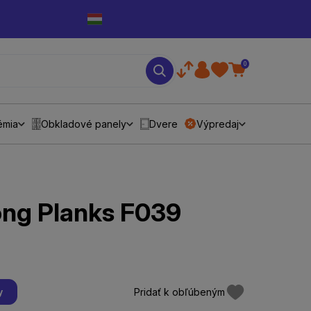
0
émia
Obkladové panely
Dvere
Výpredaj
ong Planks F039
Pridať k obľúbeným
y