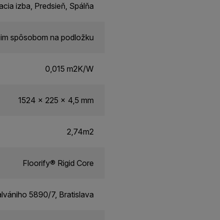
cia izba, Predsieň, Spálňa
úcim spôsobom na podložku
0,015 m2K/W
1524 x 225 x 4,5 mm
2,74m2
Floorify® Rigid Core
alvániho 5890/7, Bratislava