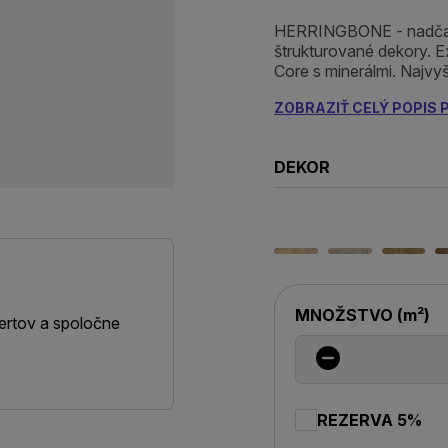
HERRINGBONE - nadčaso
štrukturované dekory. Ex
Core s minerálmi. Najvy
ZOBRAZIŤ CELÝ POPIS
DEKOR
MNOŽSTVO
(
m²
)
ertov a spoločne
REZERVA 5%