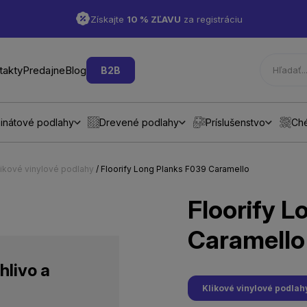
Získajte
10 % ZĽAVU
za registráciu
takty
Predajne
Blog
B2B
inátové podlahy
Drevené podlahy
Príslušenstvo
Ch
likové vinylové podlahy
/ Floorify Long Planks F039 Caramello
Floorify L
Caramello
hlivo a
Klikové vinylové podlah