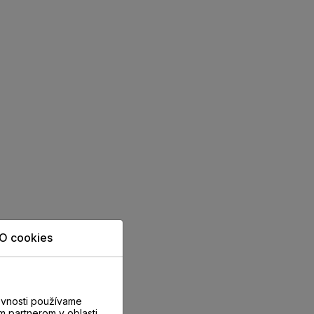
O cookies
evnosti používame
m partnerom v oblasti