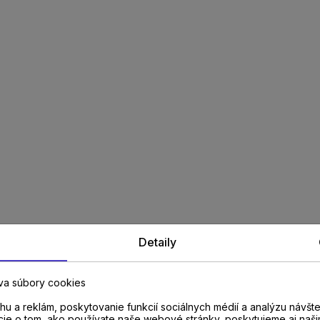
Detaily
va súbory cookies
u a reklám, poskytovanie funkcií sociálnych médií a analýzu návšt
cie o tom, ako používate naše webové stránky, poskytujeme aj naši