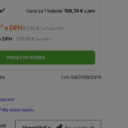
m²
Cena za 1 balenie:
159,74 €
s DPH
² s DPH
47,40 €
/ m² bez DPH
s DPH
129,88 €
bez DPH
PRIDAŤ DO KOŠÍKA
104
EAN:
5407010812374
tupnosť
u? My dáme lepšiu
sti