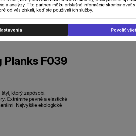
cie a analýzy. Títo partneri môžu príslušné informácie skombinovať s 
oré od vás získali, keď ste používali ich služby.
Nastavenia
Povoliť vše
g Planks F039
štýl, ktorý zapôsobí.
ry. Extrémne pevné a elastické
nerálmi. Najvyššie ekologické