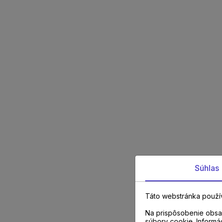
Súhlas
Táto webstránka použí
Na prispôsobenie obsah
súbory cookie. Informá