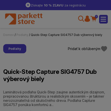
Získajte
10 % ZĽAVU
za registráciu
0
Domov
/
Podlahy
/ Quick-Step Capture SIG4757 Dub výberový biely
Pridať k obľúbeným
Podlahy
Quick-Step Capture SIG4757 Dub
výberový biely
Laminátová podlaha Quick-Step zaujme autentickým dizajnom,
prepracovanou štruktúrou a realistickým skosením – je takmer
nerozoznateľná od skutočného dreva. Podlaha Capture
SIG4757 ponúka komfortnú a...