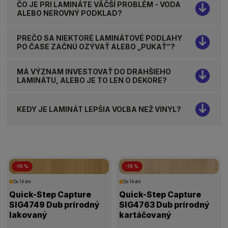
ČO JE PRI LAMINÁTE VÄČŠÍ PROBLÉM - VODA
ALEBO NEROVNÝ PODKLAD?
PREČO SA NIEKTORÉ LAMINÁTOVÉ PODLAHY
PO ČASE ZAČNÚ OZÝVAŤ ALEBO „PUKAŤ“?
MÁ VÝZNAM INVESTOVAŤ DO DRAHŠIEHO
LAMINÁTU, ALEBO JE TO LEN O DEKORE?
KEDY JE LAMINÁT LEPŠIA VOĽBA NEŽ VINYL?
-15 %
-15 %
Do 14 dní
Do 14 dní
Quick-Step Capture
Quick-Step Capture
SIG4749 Dub prírodný
SIG4763 Dub prírodný
lakovaný
kartáčovaný