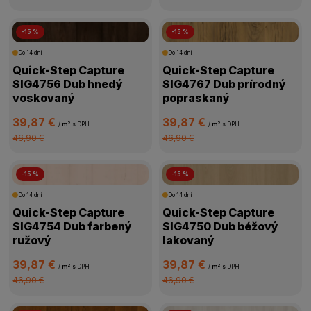
-15 %
-15 %
Do 14 dní
Do 14 dní
Quick-Step Capture
Quick-Step Capture
SIG4756 Dub hnedý
SIG4767 Dub prírodný
voskovaný
popraskaný
39,87 €
39,87 €
/
m²
s DPH
/
m²
s DPH
46,90 €
46,90 €
-15 %
-15 %
Do 14 dní
Do 14 dní
Quick-Step Capture
Quick-Step Capture
SIG4754 Dub farbený
SIG4750 Dub béžový
ružový
lakovaný
39,87 €
39,87 €
/
m²
s DPH
/
m²
s DPH
46,90 €
46,90 €