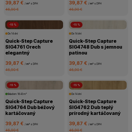
39,87 €
39,87 €
/
m²
s DPH
/
m²
s DPH
46,90 €
46,90 €
-15 %
-15 %
Do 14 dní
Do 14 dní
Quick-Step Capture
Quick-Step Capture
SIG4761 Orech
SIG4748 Dub s jemnou
elegantný
patinou
39,87 €
39,87 €
/
m²
s DPH
/
m²
s DPH
46,90 €
46,90 €
-15 %
-15 %
Skladom
18.43 m²
Do 14 dní
Quick-Step Capture
Quick-Step Capture
SIG4764 Dub béžový
SIG4762 Dub teplý
kartáčovaný
prírodný kartáčovaný
39,87 €
39,87 €
/
m²
s DPH
/
m²
s DPH
46,90 €
46,90 €