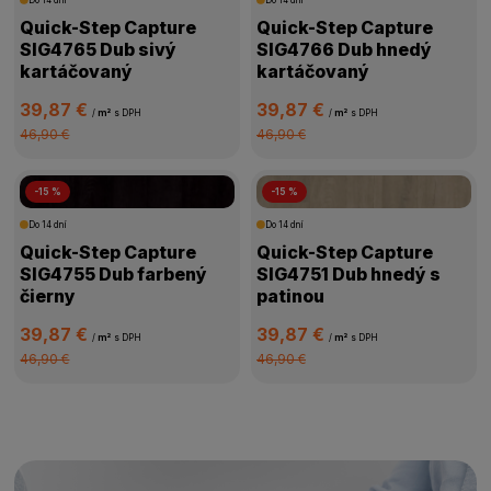
Quick-Step Capture
Quick-Step Capture
SIG4765 Dub sivý
SIG4766 Dub hnedý
kartáčovaný
kartáčovaný
39,87 €
39,87 €
/
m²
s DPH
/
m²
s DPH
46,90 €
46,90 €
-15 %
-15 %
Do 14 dní
Do 14 dní
Quick-Step Capture
Quick-Step Capture
SIG4755 Dub farbený
SIG4751 Dub hnedý s
čierny
patinou
39,87 €
39,87 €
/
m²
s DPH
/
m²
s DPH
46,90 €
46,90 €