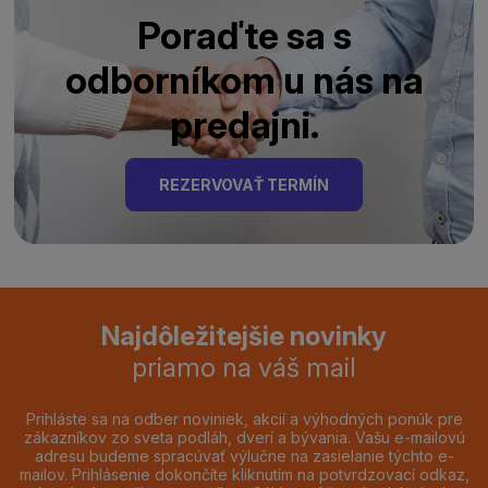
Poraďte sa s
odborníkom u nás na
predajni.
REZERVOVAŤ TERMÍN
Najdôležitejšie novinky
priamo na váš mail
Prihláste sa na odber noviniek, akcií a výhodných ponúk pre
zákazníkov zo sveta podláh, dverí a bývania. Vašu e-mailovú
adresu budeme spracúvať výlučne na zasielanie týchto e-
mailov. Prihlásenie dokončíte kliknutím na potvrdzovací odkaz,