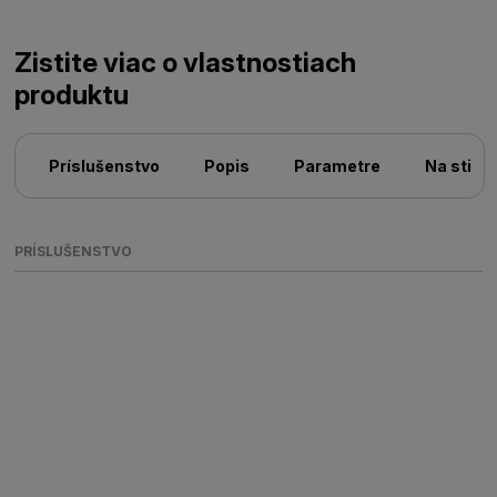
Zistite viac o vlastnostiach
produktu
Príslušenstvo
Popis
Parametre
Na stiah
PRÍSLUŠENSTVO