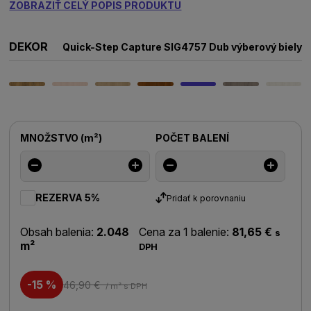
ZOBRAZIŤ CELÝ POPIS PRODUKTU
DEKOR
Quick-Step Capture SIG4757 Dub výberový biely
MNOŽSTVO
(
m²
)
POČET BALENÍ
REZERVA 5%
Pridať k porovnaniu
Obsah balenia:
2.048
Cena za 1 balenie:
81,65 €
s
m²
DPH
-15 %
46,90 €
/ m²
s DPH