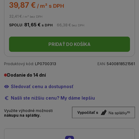
39,87 €
/ m² s DPH
32,41 €
/ m² bez DPH
81,65 €
SPOLU:
66,38 €
s DPH
bez DPH
PRIDAŤ DO KOŠÍKA
Produktový kód:
LP0700313
EAN:
5400818521561
Dodanie do 14 dní
Sledovať cenu a dostupnosť
Našli ste nižšiu cenu? My dáme lepšiu
Využite výhodné možnosti
nákupu na splátky.