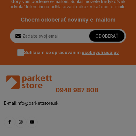
ktorý vám pošleme e-mailom. Súhlas môžete kedykoľvek
odvolať kliknutím na odhlasovací odkaz v každom e-maile.
Chcem odoberať novinky e-mailom
ODOBERAŤ
Súhlasím so spracovaním
osobných údajov
0948 987 808
E-mail:
info@parkettstore.sk