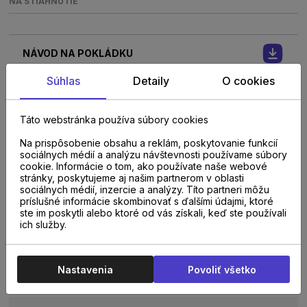
NA STIAHNUTIE
NÁVOD NA POKLÁDKU
Súhlas
Detaily
O cookies
CERTIFIKÁT
Táto webstránka používa súbory cookies
PODLAHOVÉ VYKUROVANIE
Na prispôsobenie obsahu a reklám, poskytovanie funkcií
sociálnych médií a analýzu návštevnosti používame súbory
cookie. Informácie o tom, ako používate naše webové
TECHNICKÝ LIST
stránky, poskytujeme aj našim partnerom v oblasti
sociálnych médií, inzercie a analýzy. Títo partneri môžu
príslušné informácie skombinovať s ďalšími údajmi, ktoré
ste im poskytli alebo ktoré od vás získali, keď ste používali
NAJČASTEJŠIE OTÁZKY A ODPOVEDE
ich služby.
JE LAMINÁT DOBRÁ VOĽBA DO DOMÁCNOSTI
Nastavenia
Povoliť všetko
SO PSOM ALEBO DEŤMI?