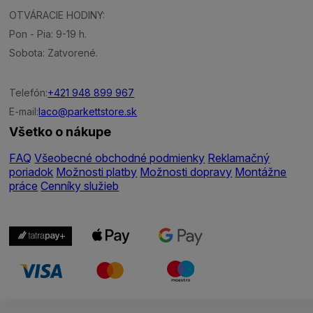
OTVÁRACIE HODINY:
Pon - Pia: 9-19 h.
Sobota: Zatvorené.
Telefón:
+421 948 899 967
E-mail:
laco@parkettstore.sk
Všetko o nákupe
FAQ
Všeobecné obchodné podmienky
Reklamačný
poriadok
Možnosti platby
Možnosti dopravy
Montážne
práce
Cenníky služieb