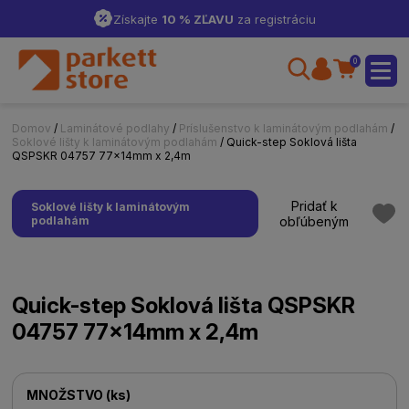
Získajte
10 % ZĽAVU
za registráciu
0
Domov
/
Laminátové podlahy
/
Príslušenstvo k laminátovým podlahám
/
Soklové lišty k laminátovým podlahám
/ Quick-step Soklová lišta
QSPSKR 04757 77x14mm x 2,4m
Pridať k
Soklové lišty k laminátovým
podlahám
obľúbeným
Quick-step Soklová lišta QSPSKR
04757 77x14mm x 2,4m
MNOŽSTVO
(
ks
)