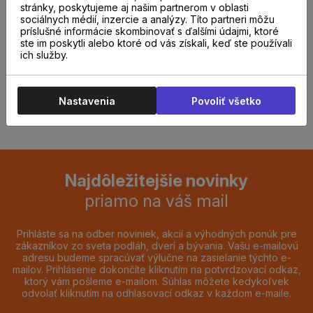
stránky, poskytujeme aj našim partnerom v oblasti
odborníkom u nás na
sociálnych médií, inzercie a analýzy. Títo partneri môžu
príslušné informácie skombinovať s ďalšími údajmi, ktoré
predajni.
ste im poskytli alebo ktoré od vás získali, keď ste používali
ich služby.
REZERVOVAŤ TERMÍN
Nastavenia
Povoliť všetko
Najdôležitejšie novinky
priamo na váš mail
Prihláste sa na odber noviniek, akcií a výhodných ponúk pre
zákazníkov zo sveta podláh, dverí a bývania. Vašu e-mailovú
adresu budeme spracúvať výlučne na zasielanie týchto e-
mailov. Prihlásenie dokončíte kliknutím na potvrdzovací odkaz,
ktorý vám pošleme e-mailom. Súhlas môžete kedykoľvek
odvolať kliknutím na odhlasovací odkaz v každom e-maile.