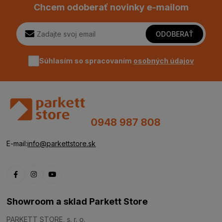
Chcem odoberať novinky e-mailom
ODOBERAŤ
Súhlasím so spracovaním
osobných údajov
0948 987 808
E-mail:
info@parkettstore.sk
Showroom a sklad Parkett Store
PARKETT STORE, s. r. o.