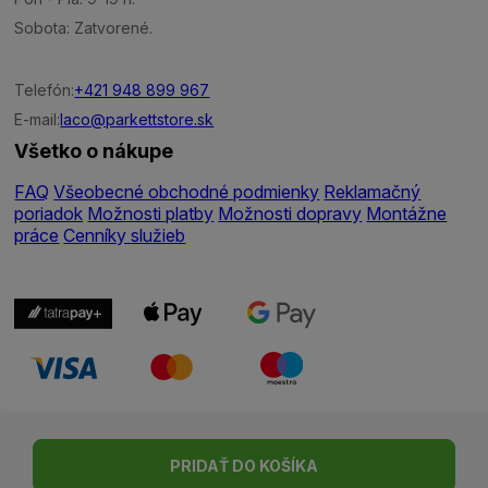
Sobota: Zatvorené.
Telefón:
+421 948 899 967
E-mail:
laco@parkettstore.sk
Všetko o nákupe
FAQ
Všeobecné obchodné podmienky
Reklamačný
poriadok
Možnosti platby
Možnosti dopravy
Montážne
práce
Cenníky služieb
Nastavenie cookies
| © Všetky práva vyhradené | Made with ♥
PRIDAŤ DO KOŠÍKA
by
Madviso