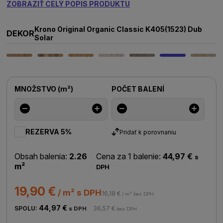
ZOBRAZIŤ CELÝ POPIS PRODUKTU
Krono Original Organic Classic K405(1523) Dub
DEKOR
Solar
MNOŽSTVO
(
m²
)
POČET BALENÍ
REZERVA 5%
Pridať k porovnaniu
Obsah balenia:
2.26
Cena za 1 balenie:
44,97 €
s
m²
DPH
19,90 €
/ m² s DPH
16,18 €
/ m² bez DPH
44,97 €
SPOLU:
36,57 €
s DPH
bez DPH