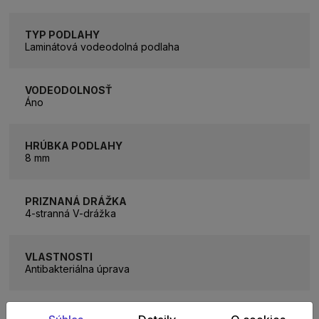
TYP PODLAHY
Laminátová vodeodolná podlaha
VODEODOLNOSŤ
Áno
HRÚBKA PODLAHY
8 mm
PRIZNANÁ DRÁŽKA
4-stranná V-drážka
VLASTNOSTI
Antibakteriálna úprava
VHODNÉ PRE