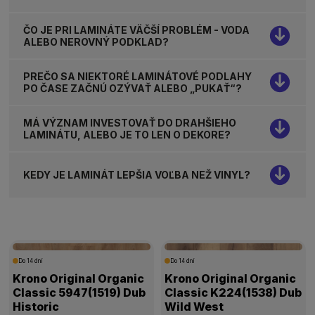
ČO JE PRI LAMINÁTE VÄČŠÍ PROBLÉM - VODA
ALEBO NEROVNÝ PODKLAD?
PREČO SA NIEKTORÉ LAMINÁTOVÉ PODLAHY
PO ČASE ZAČNÚ OZÝVAŤ ALEBO „PUKAŤ“?
MÁ VÝZNAM INVESTOVAŤ DO DRAHŠIEHO
LAMINÁTU, ALEBO JE TO LEN O DEKORE?
KEDY JE LAMINÁT LEPŠIA VOĽBA NEŽ VINYL?
Do 14 dní
Do 14 dní
Krono Original Organic
Krono Original Organic
Classic 5947(1519) Dub
Classic K224(1538) Dub
Historic
Wild West