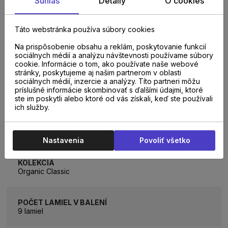
Súhlas
Detaily
O cookies
Detská izba, Jedáleň, Kancelária, Kuchyňa, Kúpeľňa,
Obývacia izba, Predsieň, Spálňa
Táto webstránka používa súbory cookies
SPÔSOB POKLÁDKY
Na prispôsobenie obsahu a reklám, poskytovanie funkcií
Plávajúcim spôsobom na podložku
sociálnych médií a analýzu návštevnosti používame súbory
cookie. Informácie o tom, ako používate naše webové
stránky, poskytujeme aj našim partnerom v oblasti
sociálnych médií, inzercie a analýzy. Títo partneri môžu
ROZMER LAMELY
príslušné informácie skombinovať s ďalšími údajmi, ktoré
1288 x 195mm
ste im poskytli alebo ktoré od vás získali, keď ste používali
ich služby.
BALENIE
2,26m2
Nastavenia
Povoliť všetko
KOLEKCIA
Organic Classic
POČET LAMIEL V BALENÍ
9 lamiel