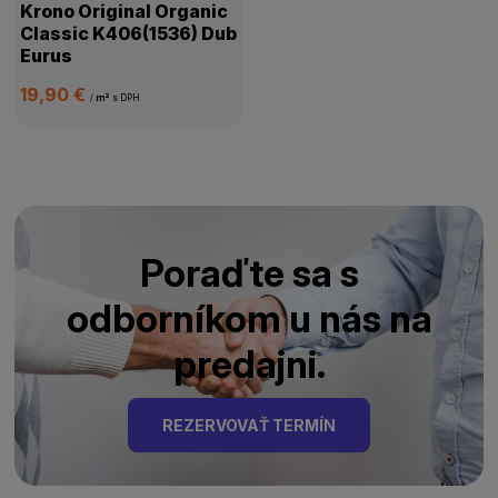
Krono Original Organic
Classic K406(1536) Dub
Eurus
19,90 €
/
m²
s DPH
Poraďte sa s
odborníkom u nás na
predajni.
REZERVOVAŤ TERMÍN