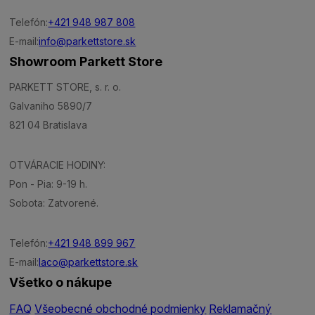
Telefón:
+421 948 987 808
E-mail:
info@parkettstore.sk
Showroom Parkett Store
PARKETT STORE, s. r. o.
Galvaniho 5890/7
821 04 Bratislava
OTVÁRACIE HODINY:
Pon - Pia: 9-19 h.
Sobota: Zatvorené.
Telefón:
+421 948 899 967
E-mail:
laco@parkettstore.sk
Všetko o nákupe
FAQ
Všeobecné obchodné podmienky
Reklamačný