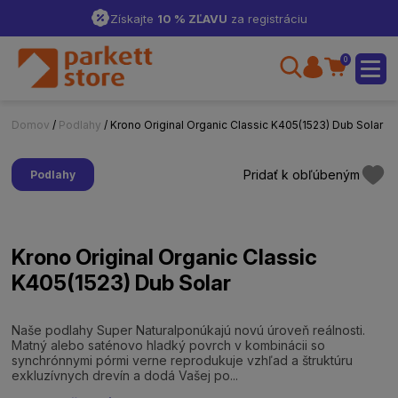
Získajte
10 % ZĽAVU
za registráciu
0
Domov
/
Podlahy
/ Krono Original Organic Classic K405(1523) Dub Solar
Pridať k obľúbeným
Podlahy
Krono Original Organic Classic
K405(1523) Dub Solar
Naše podlahy Super Naturalponúkajú novú úroveň reálnosti.
Matný alebo saténovo hladký povrch v kombinácii so
synchrónnymi pórmi verne reprodukuje vzhľad a štruktúru
exkluzívnych drevín a dodá Vašej po...