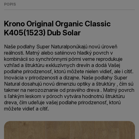
POPIS
Krono Original Organic Classic
K405(1523) Dub Solar
Naše podlahy Super Naturalponúkajú novú úroveň
reálnosti. Matný alebo saténovo hladký povrch v
kombinácii so synchrónnymi pórmi verne reprodukuje
vzhľad a štruktúru exkluzívnych drevín a dodá Vašej
podlahe prirodzenosť, ktorú môžete nielen vidieť, ale i cítiť.
Inovácia v prirodzenosti a dizajne. Naše podlahy Super
Natural dosahujú novú dimenziu optiky a štruktúry , čím sú
takmer na nerozoznanie od pravého dreva . Matný povrch
s ľahkým leskom v póroch vytvára hodnotnú štruktúru
dreva, čím udeľuje vašej podlahe prirodzenosť, ktorú
môžete vidieť a cítiť.