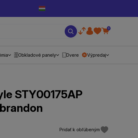
0
émia
Obkladové panely
Dvere
Výpredaj
Style STY00175AP
 brandon
Pridať k obľúbeným