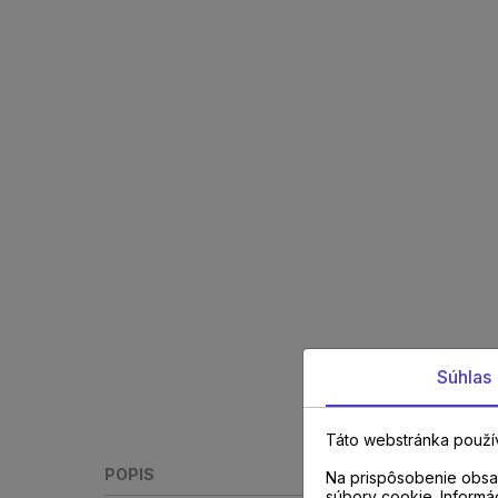
Súhlas
Táto webstránka použí
POPIS
Na prispôsobenie obsah
súbory cookie. Informá