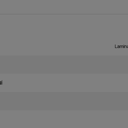
Lamin
Í