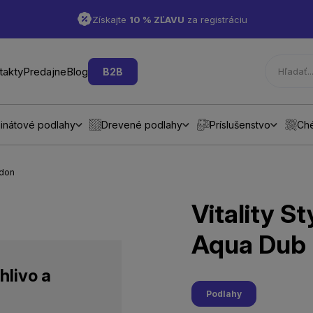
Získajte
10 % ZĽAVU
za registráciu
takty
Predajne
Blog
B2B
inátové podlahy
Drevené podlahy
Príslušenstvo
Ch
ndon
Vitality 
Aqua Dub
hlivo a
Podlahy