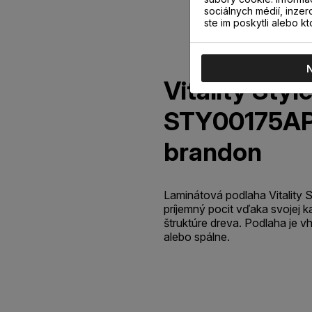
sociálnych médií, inzer
ste im poskytli alebo kt
Vitality Styl
STY00175AP
brandon
Laminátová podlaha Vitality S
príjemný pocit vďaka svojej k
štruktúre dreva. Podlaha je 
alebo spálne.