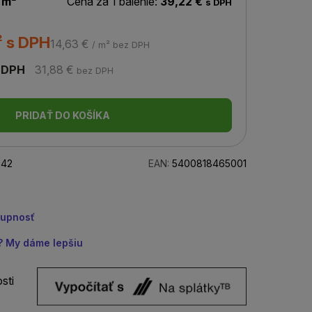
 m²
Cena za 1 balenie:
39,22 €
s DPH
² s DPH
14,63 €
/ m² bez DPH
 DPH
31,88 €
bez DPH
PRIDAŤ DO KOŠÍKA
42
EAN:
5400818465001
tupnosť
u? My dáme lepšiu
sti