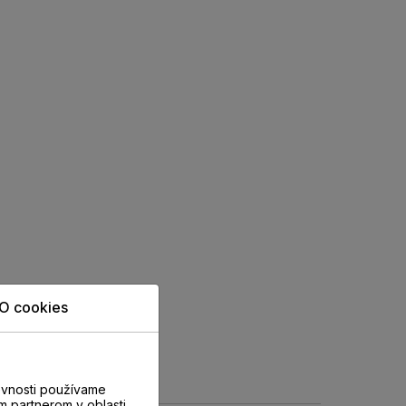
O cookies
evnosti používame
m partnerom v oblasti