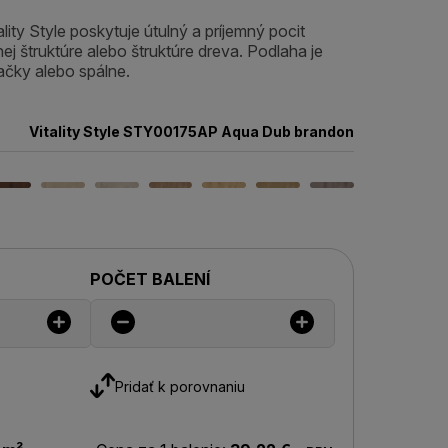
ity Style poskytuje útulný a príjemný pocit
j štruktúre alebo štruktúre dreva. Podlaha je
čky alebo spálne.
Vitality Style STY00175AP Aqua Dub brandon
POČET BALENÍ
Pridať k porovnaniu