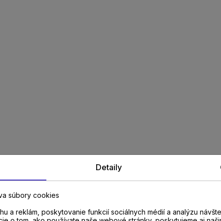
Detaily
va súbory cookies
u a reklám, poskytovanie funkcií sociálnych médií a analýzu návšt
cie o tom, ako používate naše webové stránky, poskytujeme aj naši