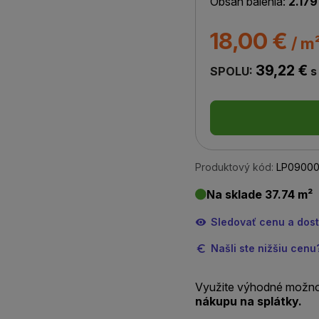
Obsah balenia:
2.179
18,00 €
/ m
39,22 €
SPOLU:
s
Produktový kód:
LP09000
Na sklade 37.74 m²
Sledovať cenu a dos
Našli ste nižšiu cen
Využite výhodné možno
nákupu na splátky.