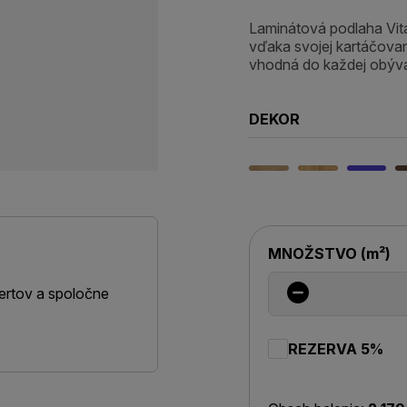
Laminátová podlaha Vital
vďaka svojej kartáčovane
vhodná do každej obýva
DEKOR
MNOŽSTVO
(
m²
)
ertov a spoločne
REZERVA 5%