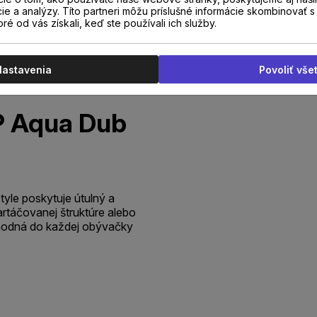
cie a analýzy. Títo partneri môžu príslušné informácie skombinovať s 
oré od vás získali, keď ste používali ich služby.
Nastavenia
Povoliť vše
e
 Aqua Dub
tyle poskytuje útulný a
artáčovanej štruktúre alebo
vhodná do každej obývačky