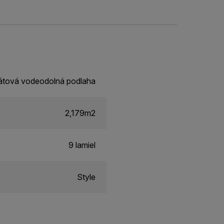
átová vodeodolná podlaha
2,179m2
9 lamiel
Style