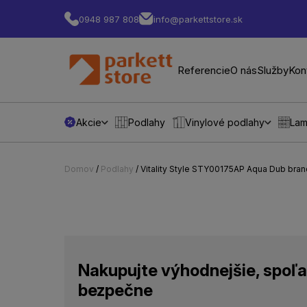
0948 987 808
info@parkettstore.sk
Referencie
O nás
Služby
Kon
Akcie
Podlahy
Vinylové podlahy
Lam
Domov
/
Podlahy
/ Vitality Style STY00175AP Aqua Dub bra
Nakupujte výhodnejšie, spoľa
bezpečne