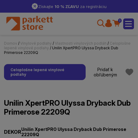
Získajte
10 % ZĽAVU
za registráciu
0
Domov
/
Vinylové podlahy
/
Vlastnosti vinylových podláh
/
Celoplošne
lepené vinylové podlahy
/ Unilin XpertPRO Ulyssa Dryback Dub
Primerose 22209Q
Pridať k
Celoplošne lepené vinylové
podlahy
obľúbeným
Unilin XpertPRO Ulyssa Dryback Dub
Primerose 22209Q
Unilin XpertPRO Ulyssa Dryback Dub Primerose
DEKOR
22209Q