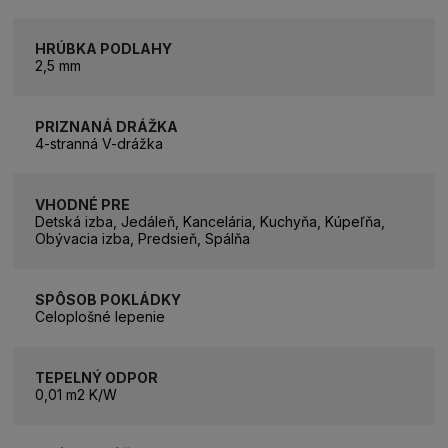
HRÚBKA PODLAHY
2,5 mm
PRIZNANÁ DRÁŽKA
4-stranná V-drážka
VHODNÉ PRE
Detská izba, Jedáleň, Kancelária, Kuchyňa, Kúpeľňa,
Obývacia izba, Predsieň, Spálňa
SPÔSOB POKLÁDKY
Celoplošné lepenie
TEPELNÝ ODPOR
0,01 m2 K/W