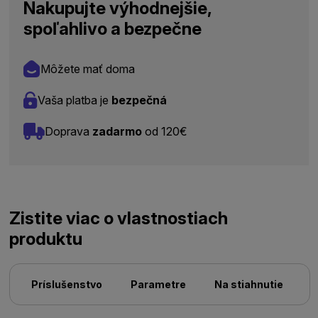
Nakupujte výhodnejšie,
spoľahlivo a bezpečne
Môžete mať doma
Vaša platba je
bezpečná
Doprava
zadarmo
od 120€
Zistite viac o vlastnostiach
produktu
Príslušenstvo
Parametre
Na stiahnutie
N