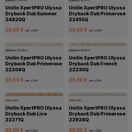
Skladom
126.26 m²
Skladom
99.79 m²
Unilin XpertPRO Ulyssa
Unilin XpertPRO Ulyssa
Dryback Dub Summer
Dryback Dub Primerose
24820Q
22455Q
23,00 €
23,00 €
/
m²
s DPH
/
m²
s DPH
Skladom
201.83 m²
Skladom
85.04 m²
Unilin XpertPRO Ulyssa
Unilin XpertPRO Ulyssa
Dryback Dub Primerose
Dryback Dub French
22209Q
22230Q
23,00 €
23,00 €
/
m²
s DPH
/
m²
s DPH
Do 14 dní
Do 14 dní
Unilin XpertPRO Ulyssa
Unilin XpertPRO Ulyssa
Dryback Dub Live
Dryback Dub Primerose
22271Q
22928Q
23,00 €
23,00 €
/
m²
s DPH
/
m²
s DPH