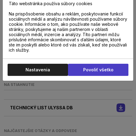
Táto webstránka používa súbory cookies
TRIEDA ZÁŤAŽE
33
Na prispôsobenie obsahu a reklám, poskytovanie funkcií
sociálnych médií a analýzu návštevnosti používame súbory
cookie. Informácie o tom, ako používate naše webové
stránky, poskytujeme aj našim partnerom v oblasti
VHODNÁ NA PODLAHOVÉ KÚRENIE
sociálnych médií, inzercie a analýzy. Títo partneri môžu
Áno
príslušné informácie skombinovať s ďalšími údajmi, ktoré
ste im poskytli alebo ktoré od vás získali, keď ste používali
ich služby.
TYP VINYLU
Lepený tenký vinyl
Nastavenia
Povoliť všetko
NA STIAHNUTIE
TECHNICKÝ LIST ULYSSA DB
NAJČASTEJŠIE OTÁZKY A ODPOVEDE