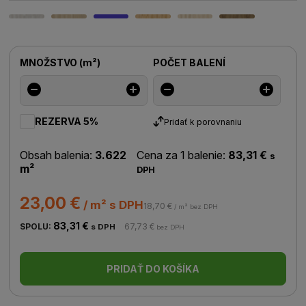
MNOŽSTVO
(
m²
)
POČET BALENÍ
REZERVA 5%
Pridať k porovnaniu
Obsah balenia:
3.622
Cena za 1 balenie:
83,31 €
s
m²
DPH
23,00 €
/ m² s DPH
18,70 €
/ m² bez DPH
83,31 €
SPOLU:
67,73 €
s DPH
bez DPH
PRIDAŤ DO KOŠÍKA