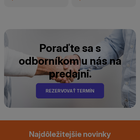
Poraďte sa s
odborníkom u nás na
predajni.
REZERVOVAŤ TERMÍN
Najdôležitejšie novinky