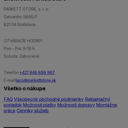
PARKETT STORE, s. r. o.
Galvaniho 5890/7
821 04 Bratislava
OTVÁRACIE HODINY:
Pon - Pia: 9-19 h.
Sobota: Zatvorené.
Telefón:
+421 948 899 967
E-mail:
laco@parkettstore.sk
Všetko o nákupe
FAQ
Všeobecné obchodné podmienky
Reklamačný
poriadok
Možnosti platby
Možnosti dopravy
Montážne
práce
Cenníky služieb