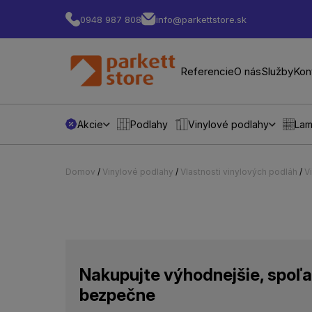
0948 987 808
info@parkettstore.sk
Referencie
O nás
Služby
Kon
Akcie
Podlahy
Vinylové podlahy
Lam
Domov
/
Vinylové podlahy
/
Vlastnosti vinylových podláh
/
V
Nakupujte výhodnejšie, spoľa
bezpečne