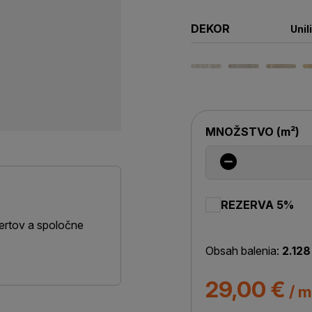
DEKOR
Unil
MNOŽSTVO
(
m²
)
REZERVA 5%
ertov a spoločne
Obsah balenia:
2.128
29,00 €
/ m