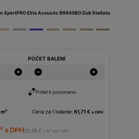
in XpertPRO Elita Acoustic 89940BO Dub Stellata
POČET BALENÍ
Pridať k porovnaniu
 m²
Cena za 1 balenie:
61,71 €
s DPH
² s DPH
23,58 €
/ m² bez DPH