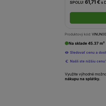
61,71 €
SPOLU:
s 
Produktový kód:
VINUN0
Na sklade 45.37 m²
Sledovať cenu a dos
Našli ste nižšiu cen
Využite výhodné možno
nákupu na splátky.