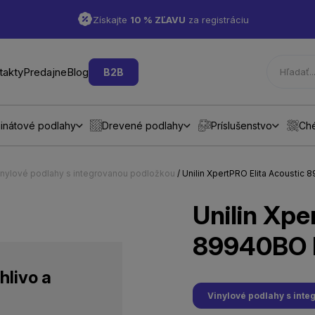
Získajte
10 % ZĽAVU
za registráciu
takty
Predajne
Blog
B2B
inátové podlahy
Drevené podlahy
Príslušenstvo
Ch
inylové podlahy s integrovanou podložkou
/ Unilin XpertPRO Elita Acoustic
Unilin Xpe
89940BO D
hlivo a
Vinylové podlahy s int