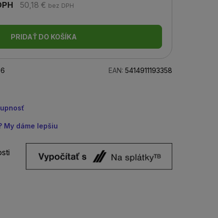
DPH
50,18 €
bez DPH
PRIDAŤ DO KOŠÍKA
06
EAN:
5414911193358
tupnosť
u? My dáme lepšiu
sti