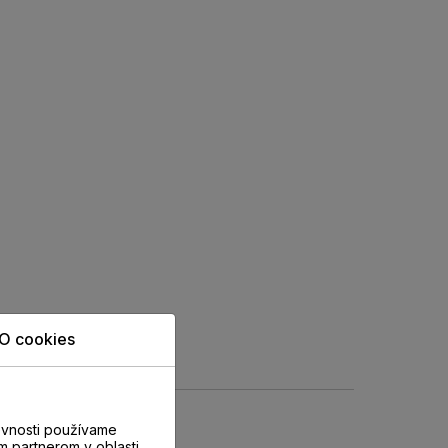
O cookies
evnosti používame
m partnerom v oblasti