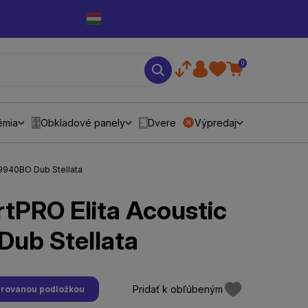
0
émia
Obkladové panely
Dvere
Výpredaj
 89940BO Dub Stellata
rtPRO Elita Acoustic
ub Stellata
Pridať k obľúbeným
egrovanou podložkou