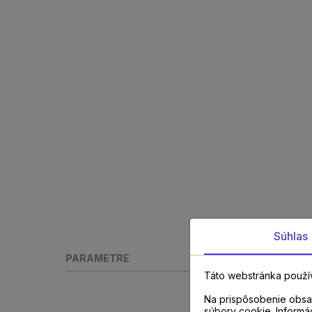
Súhlas
PARAMETRE
Táto webstránka použí
Na prispôsobenie obsah
súbory cookie. Informá