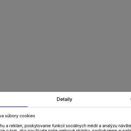
Detaily
va súbory cookies
u a reklám, poskytovanie funkcií sociálnych médií a analýzu návšt
cie o tom, ako používate naše webové stránky, poskytujeme aj naši