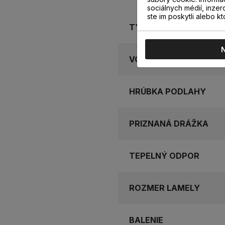
sociálnych médií, inzer
ste im poskytli alebo kt
TYP PODLAHY
VODEODOLNOSŤ
HRÚBKA PODLAHY
PRIZNANÁ DRÁŽKA
TEPELNÝ ODPOR
ROZMER LAMELY
BALENIE