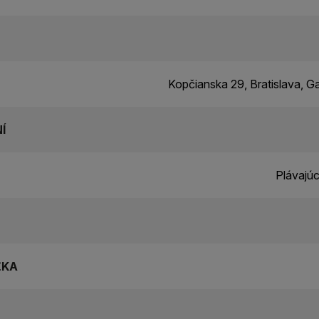
Kopčianska 29, Bratislava, G
Í
Plávajú
ŽKA