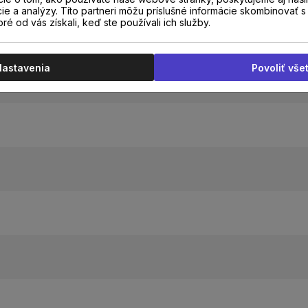
cie a analýzy. Títo partneri môžu príslušné informácie skombinovať s 
oré od vás získali, keď ste používali ich služby.
Min
Nastavenia
Povoliť vše