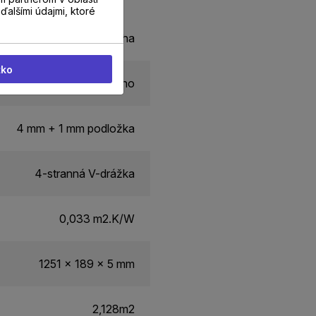
ďalšími údajmi, ktoré
erálna kompozitná podlaha
tko
Áno
4 mm + 1 mm podložka
4-stranná V-drážka
0,033 m2.K/W
1251 x 189 x 5 mm
2,128m2