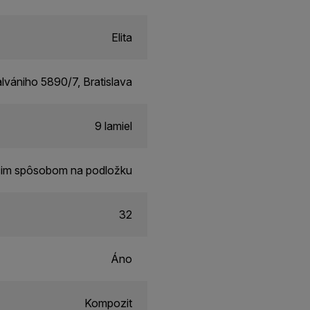
Elita
alvániho 5890/7, Bratislava
9 lamiel
cim spôsobom na podložku
32
Áno
Kompozit