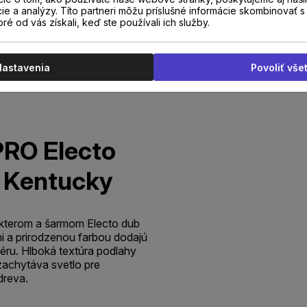
cie a analýzy. Títo partneri môžu príslušné informácie skombinovať s 
oré od vás získali, keď ste používali ich služby.
Nastavenia
Povoliť vše
PRO Electo
 Kentucky
kterom a šarmom Electo dub
i a prirodzenou farbou dodajú
féru. Hlboká textúra podlahy
zachytáva svetlo pre
dreva.