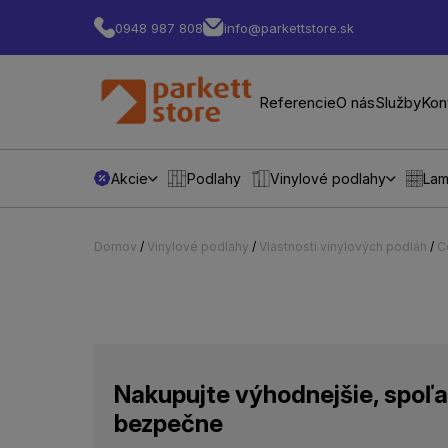
0948 987 808
info@parkettstore.sk
Referencie
O nás
Služby
Kon
Akcie
Podlahy
Vinylové podlahy
Lam
Domov
/
Vinylové podlahy
/
Vlastnosti vinylových podláh
/
C
Nakupujte výhodnejšie, spoľa
bezpečne