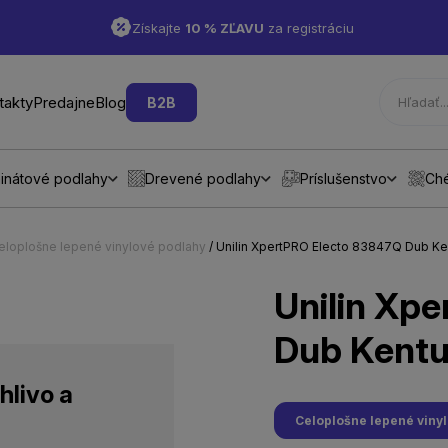
Získajte
10 % ZĽAVU
za registráciu
takty
Predajne
Blog
B2B
inátové podlahy
Drevené podlahy
Príslušenstvo
Ch
eloplošne lepené vinylové podlahy
/ Unilin XpertPRO Electo 83847Q Dub K
Unilin Xp
Dub Kent
hlivo a
Celoplošne lepené viny