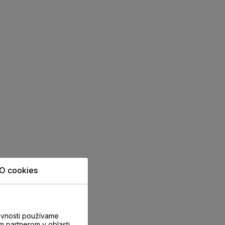
O cookies
evnosti používame
m partnerom v oblasti