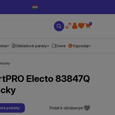
0
émia
Obkladové panely
Dvere
Výpredaj
entucky
ertPRO Electo 83847Q
ucky
Pridať k obľúbeným
lové podlahy