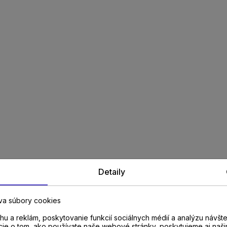
Detaily
va súbory cookies
u a reklám, poskytovanie funkcií sociálnych médií a analýzu návšt
cie o tom, ako používate naše webové stránky, poskytujeme aj naši