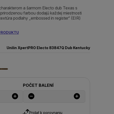
charakterom a šarmom Electo dub Texas s
 prirodzenou farbou dodajú každej miestnosti
textúra podlahy „embossed in register“ (EIR)
 PRODUKTU
Unilin XpertPRO Electo 83847Q Dub Kentucky
POČET BALENÍ
Pridať k porovnaniu