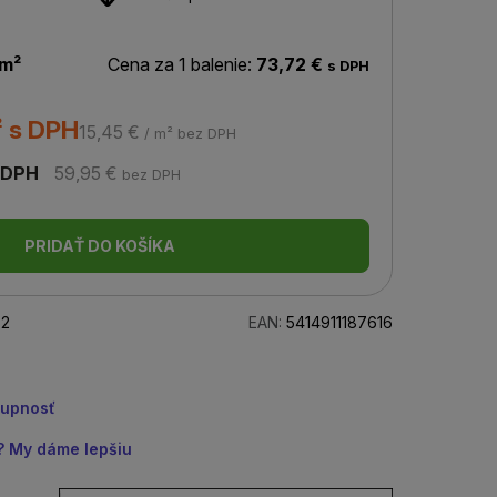
 m²
Cena za 1 balenie:
73,72 €
s DPH
² s DPH
15,45 €
/ m² bez DPH
 DPH
59,95 €
bez DPH
PRIDAŤ DO KOŠÍKA
2
EAN:
5414911187616
tupnosť
u? My dáme lepšiu