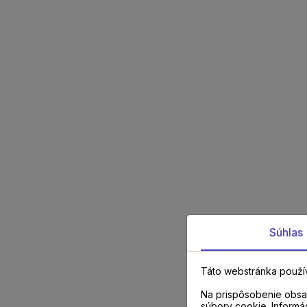
Súhlas
Táto webstránka použí
Na prispôsobenie obsah
súbory cookie. Informá