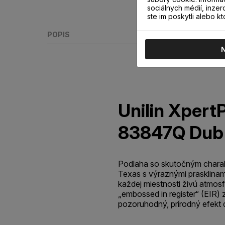
sociálnych médií, inzer
ste im poskytli alebo kt
POPIS
Unilin Xpert
83847Q Dub
Podlaha so skutočným chara
Texas s výraznými prasklinam
každej miestnosti živú atmos
„embossed in register“ (EIR) 
pozoruhodný, prírodný efekt 