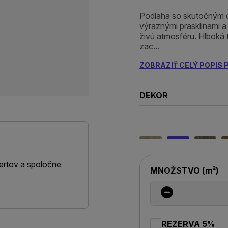
Podlaha so skutočným 
výraznými prasklinami a
živú atmosféru. Hlboká 
zac...
ZOBRAZIŤ CELÝ POPIS
DEKOR
ertov a spoločne
MNOŽSTVO
(
m²
)
REZERVA 5%