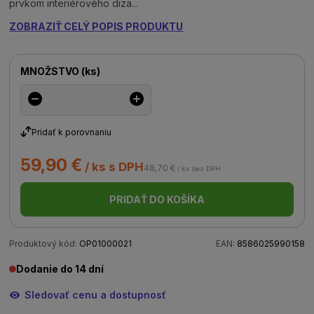
prvkom interiérového diza...
ZOBRAZIŤ CELÝ POPIS PRODUKTU
MNOŽSTVO
(
ks
)
Pridať k porovnaniu
59,90 €
/ ks s DPH
48,70 €
/ ks bez DPH
PRIDAŤ DO KOŠÍKA
Produktový kód:
OP01000021
EAN:
8586025990158
Dodanie do 14 dní
Sledovať cenu a dostupnosť