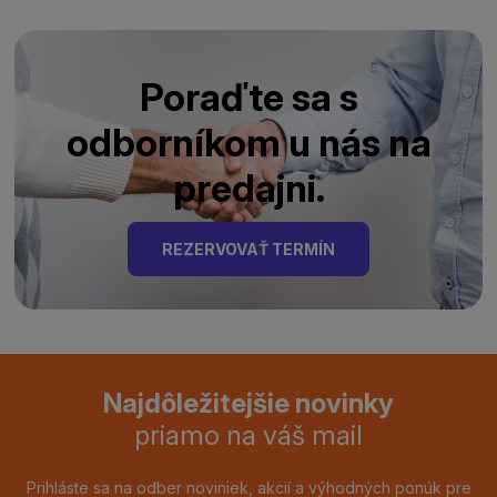
Poraďte sa s
odborníkom u nás na
predajni.
REZERVOVAŤ TERMÍN
Najdôležitejšie novinky
priamo na váš mail
Prihláste sa na odber noviniek, akcií a výhodných ponúk pre