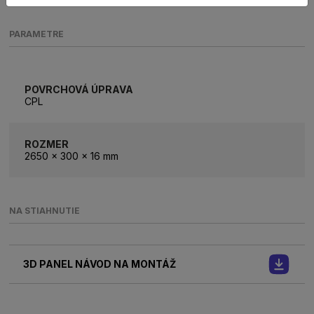
PARAMETRE
POVRCHOVÁ ÚPRAVA
CPL
ROZMER
2650 x 300 x 16 mm
NA STIAHNUTIE
3D PANEL NÁVOD NA MONTÁŽ