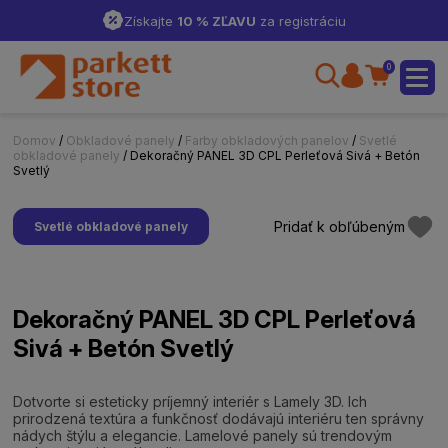
Získajte
10 % ZĽAVU
za registráciu
0
Domov
/
Obkladové panely
/
Farby obkladových panelov
/
Svetlé
obkladové panely
/ Dekoračný PANEL 3D CPL Perleťová Sivá + Betón
Svetlý
Pridať k obľúbeným
Svetlé obkladové panely
Dekoračný PANEL 3D CPL Perleťová
Sivá + Betón Svetlý
Dotvorte si esteticky príjemný interiér s Lamely 3D. Ich
prirodzená textúra a funkčnosť dodávajú interiéru ten správny
nádych štýlu a elegancie. Lamelové panely sú trendovým