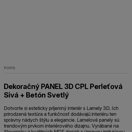
POPIS
Dekoračný PANEL 3D CPL Perleťová
Sivá + Betón Svetlý
Dotvorte si esteticky príjemný interiér s Lamely 3D. Ich
prirodzená textúra a funkčnosť dodávajú interiéru ten
správny nádych štýlu a elegancie. Lamelové panely sú
trendovým prvkom interiérového dizajnu. Vyrábané na
Slovensku z kvalitných MDF dosiek s úpravou imitujúcou