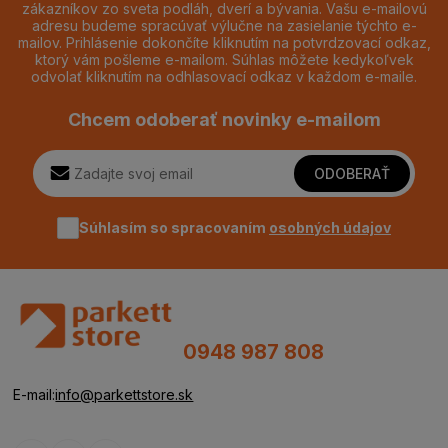
zákazníkov zo sveta podláh, dverí a bývania. Vašu e-mailovú
adresu budeme spracúvať výlučne na zasielanie týchto e-
mailov. Prihlásenie dokončíte kliknutím na potvrdzovací odkaz,
ktorý vám pošleme e-mailom. Súhlas môžete kedykoľvek
odvolať kliknutím na odhlasovací odkaz v každom e-maile.
Chcem odoberať novinky e-mailom
ODOBERAŤ
Súhlasím so spracovaním
osobných údajov
0948 987 808
E-mail:
info@parkettstore.sk