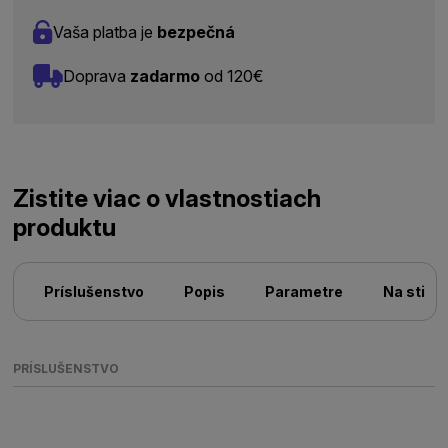
Vaša platba je
bezpečná
Doprava
zadarmo
od 120€
Zistite viac o vlastnostiach
produktu
Príslušenstvo
Popis
Parametre
Na stiah
PRÍSLUŠENSTVO