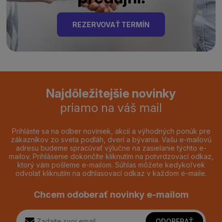
REZERVOVAŤ TERMÍN
Najdôležitejšie novinky
priamo na váš mail
Prihláste sa na odber noviniek, akcií a výhodných ponúk pre
zákazníkov zo sveta podláh, dverí a bývania. Vašu e-mailovú
adresu budeme spracúvať výlučne na zasielanie týchto e-
mailov. Prihlásenie dokončíte kliknutím na potvrdzovací odkaz,
ktorý vám pošleme e-mailom. Súhlas môžete kedykoľvek
odvolať kliknutím na odhlasovací odkaz v každom e-maile.
Chcem odoberať novinky e-mailom
ODOBERAŤ