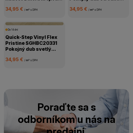
medová
prírodný
34,95 €
34,95 €
/
m²
s DPH
/
m²
s DPH
Do 14 dní
Quick-Step Vinyl Flex
Pristine SGHBC20331
Pokojný dub svetlý
prírodný
34,95 €
/
m²
s DPH
Poraďte sa s
odborníkom u nás na
predajni.