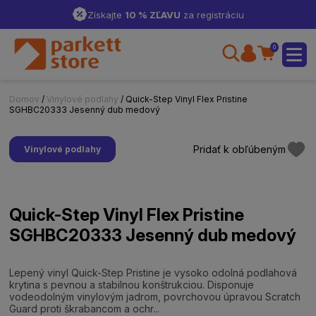
Získajte
10 % ZĽAVU
za registráciu
0
Domov
/
Vinylové podlahy
/ Quick-Step Vinyl Flex Pristine
SGHBC20333 Jesenný dub medový
Pridať k obľúbeným
Vinylové podlahy
Quick-Step Vinyl Flex Pristine
SGHBC20333 Jesenný dub medový
Lepený vinyl Quick-Step Pristine je vysoko odolná podlahová
krytina s pevnou a stabilnou konštrukciou. Disponuje
vodeodolným vinylovým jadrom, povrchovou úpravou Scratch
Guard proti škrabancom a ochr...