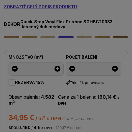
ZOBRAZIŤ CELÝ POPIS PRODUKTU
Quick-Step Vinyl Flex Pristine SGHBC20333
DEKOR
Jesenný dub medový
MNOŽSTVO
(
m²
)
POČET BALENÍ
REZERVA 15%
Pridať k porovnaniu
Obsah balenia:
4.582
Cena za 1 balenie:
160,14 €
s
m²
DPH
34,95 €
/ m² s DPH
28,41 €
/ m² bez DPH
160,14 €
SPOLU:
130,17 €
s DPH
bez DPH