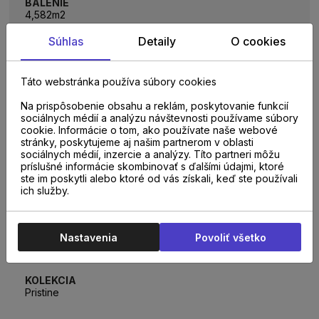
BALENIE
4,582m2
Súhlas
Detaily
O cookies
DIZAJN
Elegantné drevo, Rybia kosť (Herringbone)
Táto webstránka používa súbory cookies
Na prispôsobenie obsahu a reklám, poskytovanie funkcií
INTEGROVANÁ PODLOŽKA
sociálnych médií a analýzu návštevnosti používame súbory
Nie
cookie. Informácie o tom, ako používate naše webové
stránky, poskytujeme aj našim partnerom v oblasti
sociálnych médií, inzercie a analýzy. Títo partneri môžu
príslušné informácie skombinovať s ďalšími údajmi, ktoré
VZORKA NA PREDAJNI
ste im poskytli alebo ktoré od vás získali, keď ste používali
Kopčianska 29, Bratislava, Galvániho 5890/7, Bratislava
ich služby.
POČET LAMIEL V BALENÍ
48 lamiel
Nastavenia
Povoliť všetko
KOLEKCIA
Pristine