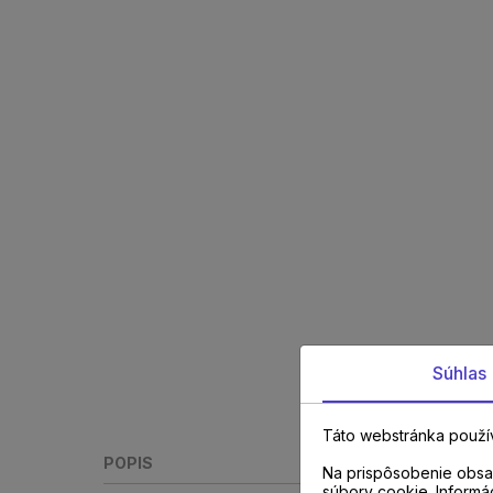
Súhlas
Táto webstránka použí
POPIS
Na prispôsobenie obsah
súbory cookie. Informá