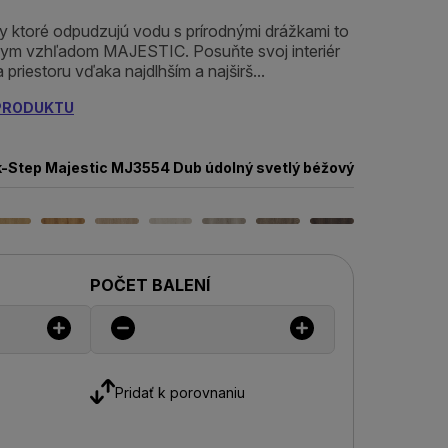
ky ktoré odpudzujú vodu s prírodnými drážkami to
tnym vzhľadom MAJESTIC. Posuňte svoj interiér
priestoru vďaka najdlhším a najširš...
 PRODUKTU
-Step Majestic MJ3554 Dub údolný svetlý béžový
POČET BALENÍ
Pridať k porovnaniu