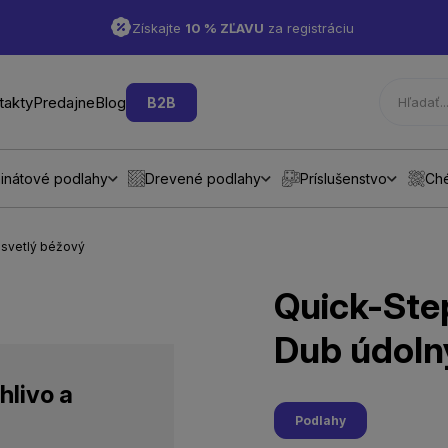
Získajte
10 % ZĽAVU
za registráciu
takty
Predajne
Blog
B2B
inátové podlahy
Drevené podlahy
Príslušenstvo
Ch
 svetlý béžový
Quick-Ste
Dub údoln
hlivo a
Podlahy