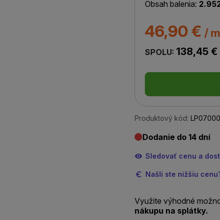
Obsah balenia:
2.95
46,90 €
/ m
138,45 €
SPOLU:
Produktový kód:
LP07000
Dodanie do 14 dní
Sledovať cenu a dos
Našli ste nižšiu cen
Využite výhodné možno
nákupu na splátky.