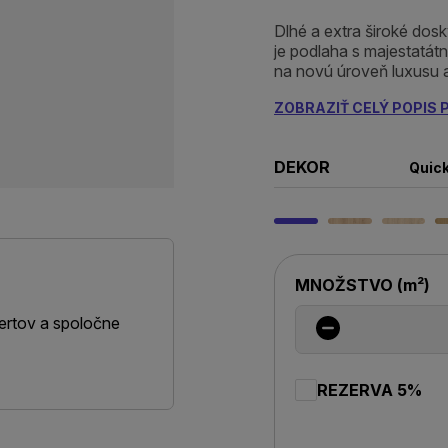
Dlhé a extra široké dos
je podlaha s majestatá
na novú úroveň luxusu a 
ZOBRAZIŤ CELÝ POPIS
DEKOR
Quick
MNOŽSTVO
(
m²
)
ertov a spoločne
REZERVA 5%