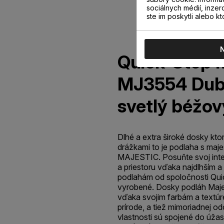
sociálnych médií, inzer
ste im poskytli alebo kt
Quick-Step M
MJ3554 Dub
svetlý béžov
Dlhé a extra široké dosky kt
drážkami to je podlaha s ma
MAJESTIC. Posuňte svoj inte
a priestoru vďaka najdlhším a
podlahám od spoločnosti Quic
vyrobené. Dosky podláh Maje
vďaka svojim farbám a textúre
prírode, a tiež mimoriadnej od
vlastnosti sú spojené do úža