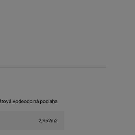
átová vodeodolná podlaha
2,952m2