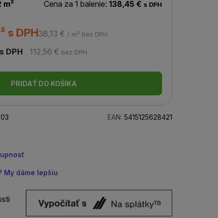
2 m²
Cena za 1 balenie:
138,45 €
s DPH
² s DPH
38,13 €
/ m² bez DPH
s DPH
112,56 €
bez DPH
PRIDAŤ DO KOŠÍKA
03
EAN:
5415125628421
tupnosť
u? My dáme lepšiu
sti