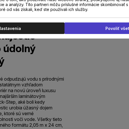
cie a analýzy. Títo partneri môžu príslušné informácie skombinovať s 
oré od vás získali, keď ste používali ich služby.
Nastavenia
Povoliť vše
ajestic
 údolný
ý
oré odpudzujú vodu s prírodnými
jestatátnym vzhľadom
riér na novú úroveň luxusu
 najširším laminátovým
k-Step, aké boli kedy
stic urobia úžasný dojem
, ktoré sú verné
olnosti voči vode. Všetky tieto
sného formátu 2,05 m x 24 cm,