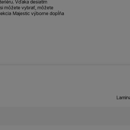
teriéru. Vďaka desiatim
 si môžete vybrať, môžete
Kolekcia Majestic výborne dopĺňa
Lamin