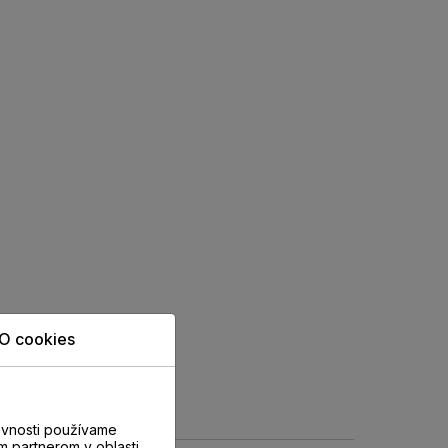
O cookies
evnosti používame
m partnerom v oblasti