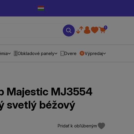
0
émia
Obkladové panely
Dvere
Výpredaj
p Majestic MJ3554
ý svetlý béžový
Pridať k obľúbeným