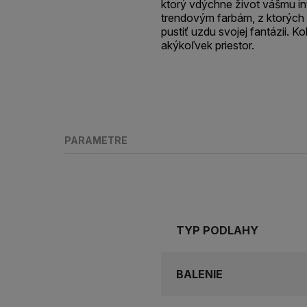
ktorý vdýchne život vášmu in
trendovým farbám, z ktorých
pustiť uzdu svojej fantázii. 
akýkoľvek priestor.
PARAMETRE
TYP PODLAHY
BALENIE