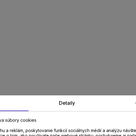
Detaily
va súbory cookies
u a reklám, poskytovanie funkcií sociálnych médií a analýzu návšt
cie o tom, ako používate naše webové stránky, poskytujeme aj naši