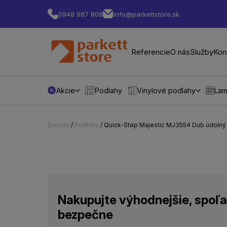
0948 987 808
info@parkettstore.sk
Referencie
O nás
Služby
Kon
Akcie
Podlahy
Vinylové podlahy
Lam
Domov
/
Podlahy
/ Quick-Step Majestic MJ3554 Dub údolný
Nakupujte výhodnejšie, spoľa
bezpečne