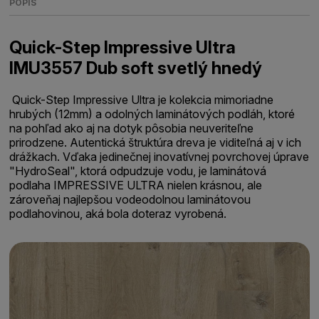
POPIS
Quick-Step Impressive Ultra
IMU3557 Dub soft svetlý hnedý
Quick-Step Impressive Ultra je kolekcia mimoriadne
hrubých (12mm) a odolných laminátových podláh, ktoré
na pohľad ako aj na dotyk pôsobia neuveriteľne
prirodzene. Autentická štruktúra dreva je viditeľná aj v ich
drážkach. Vďaka jedinečnej inovatívnej povrchovej úprave
"HydroSeal", ktorá odpudzuje vodu, je laminátová
podlaha IMPRESSIVE ULTRA nielen krásnou, ale
zároveňaj najlepšou vodeodolnou laminátovou
podlahovinou, aká bola doteraz vyrobená.