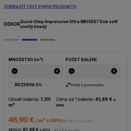
ZOBRAZIŤ CELÝ POPIS PRODUKTU
Quick-Step Impressive Ultra IMU3557 Dub soft
DEKOR
svetlý hnedý
MNOŽSTVO
(
m²
)
POČET BALENÍ
REZERVA 5%
Pridať k porovnaniu
Obsah balenia:
1.311
Cena za 1 balenie:
61,49 €
s
m²
DPH
46,90 €
/ m² s DPH
38,13 €
/ m² bez DPH
61,49 €
SPOLU:
49,99 €
s DPH
bez DPH