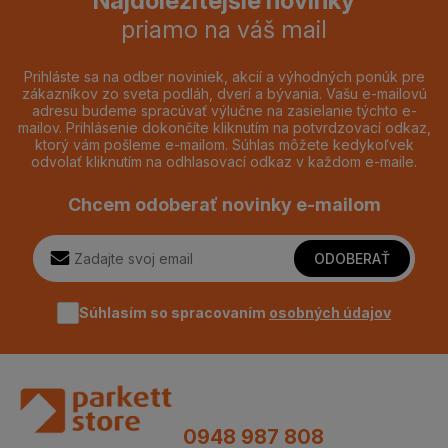
Najdôležitejšie novinky
priamo na váš mail
Prihláste sa na odber noviniek, akcií a výhodných ponúk pre
zákazníkov zo sveta podláh, dverí a bývania. Vašu e-mailovú
adresu budeme spracúvať výlučne na zasielanie týchto e-
mailov. Prihlásenie dokončíte kliknutím na potvrdzovací odkaz,
ktorý vám pošleme e-mailom. Súhlas môžete kedykoľvek
odvolať kliknutím na odhlasovací odkaz v každom e-maile.
Chcem odoberať novinky e-mailom
ODOBERAŤ
Súhlasím so spracovaním
osobných údajov
0948 987 808