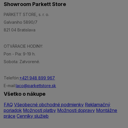
Showroom Parkett Store
PARKETT STORE, s. r. o.
Galvaniho 5890/7
821 04 Bratislava
OTVÁRACIE HODINY:
Pon - Pia: 9-19 h.
Sobota: Zatvorené.
Telefón:
+421 948 899 967
E-mail:
laco@parkettstore.sk
Všetko o nákupe
FAQ
Všeobecné obchodné podmienky
Reklamačný
poriadok
Možnosti platby
Možnosti dopravy
Montážne
práce
Cenníky služieb