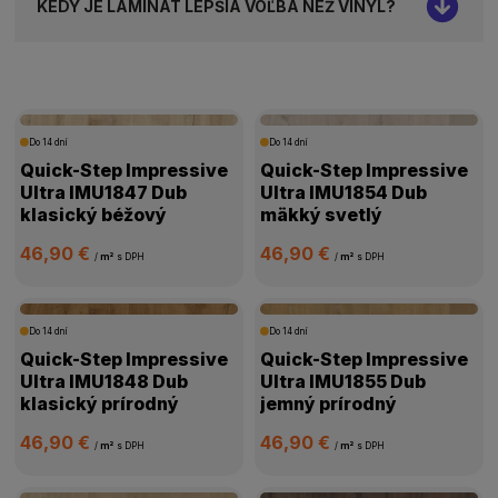
KEDY JE LAMINÁT LEPŠIA VOĽBA NEŽ VINYL?
Do 14 dní
Do 14 dní
Quick-Step Impressive
Quick-Step Impressive
Ultra IMU1847 Dub
Ultra IMU1854 Dub
klasický béžový
mäkký svetlý
46,90 €
46,90 €
/
m²
s DPH
/
m²
s DPH
Do 14 dní
Do 14 dní
Quick-Step Impressive
Quick-Step Impressive
Ultra IMU1848 Dub
Ultra IMU1855 Dub
klasický prírodný
jemný prírodný
46,90 €
46,90 €
/
m²
s DPH
/
m²
s DPH