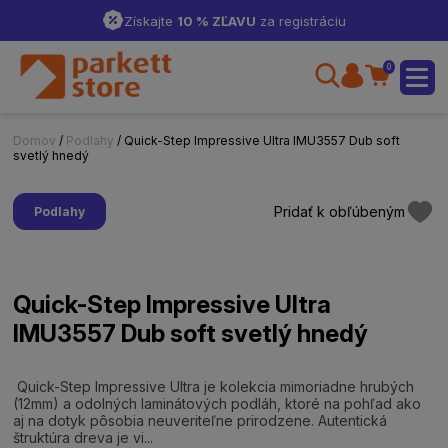
Získajte
10 % ZĽAVU
za registráciu
0
Domov
/
Podlahy
/ Quick-Step Impressive Ultra IMU3557 Dub soft
svetlý hnedý
Pridať k obľúbeným
Podlahy
Quick-Step Impressive Ultra
IMU3557 Dub soft svetlý hnedý
Quick-Step Impressive Ultra je kolekcia mimoriadne hrubých
(12mm) a odolných laminátových podláh, ktoré na pohľad ako
aj na dotyk pôsobia neuveriteľne prirodzene. Autentická
štruktúra dreva je vi...