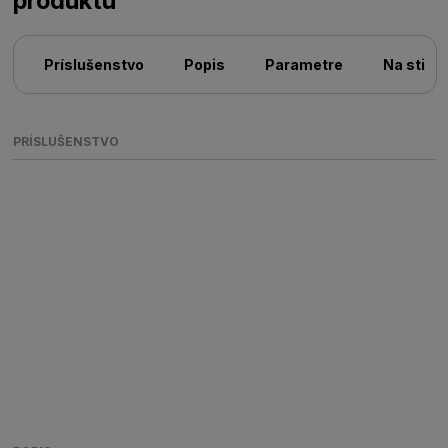
produktu
Príslušenstvo
Popis
Parametre
Na stiah
PRÍSLUŠENSTVO