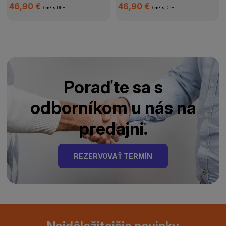
46,90 €
46,90 €
/
m²
s DPH
/
m²
s DPH
Poraďte sa s
odborníkom u nás na
predajni.
REZERVOVAŤ TERMÍN