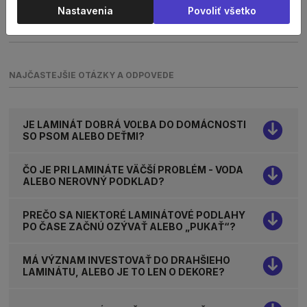
Nastavenia
Povoliť všetko
TECHNICKÝ LIST
NAJČASTEJŠIE OTÁZKY A ODPOVEDE
JE LAMINÁT DOBRÁ VOĽBA DO DOMÁCNOSTI
SO PSOM ALEBO DEŤMI?
ČO JE PRI LAMINÁTE VÄČŠÍ PROBLÉM - VODA
ALEBO NEROVNÝ PODKLAD?
PREČO SA NIEKTORÉ LAMINÁTOVÉ PODLAHY
PO ČASE ZAČNÚ OZÝVAŤ ALEBO „PUKAŤ“?
MÁ VÝZNAM INVESTOVAŤ DO DRAHŠIEHO
LAMINÁTU, ALEBO JE TO LEN O DEKORE?