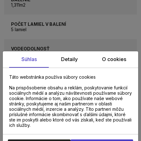
1,311m2
POČET LAMIEL V BALENÍ
5 lamiel
VODEODOLNOSŤ
Áno
Súhlas
Detaily
O cookies
HRÚBKA PODLAHY
Táto webstránka používa súbory cookies
12 mm
Na prispôsobenie obsahu a reklám, poskytovanie funkcií
sociálnych médií a analýzu návštevnosti používame súbory
KOLEKCIA
cookie. Informácie o tom, ako používate naše webové
Impressive Ultra
stránky, poskytujeme aj našim partnerom v oblasti
sociálnych médií, inzercie a analýzy. Títo partneri môžu
príslušné informácie skombinovať s ďalšími údajmi, ktoré
ste im poskytli alebo ktoré od vás získali, keď ste používali
ich služby.
NA STIAHNUTIE