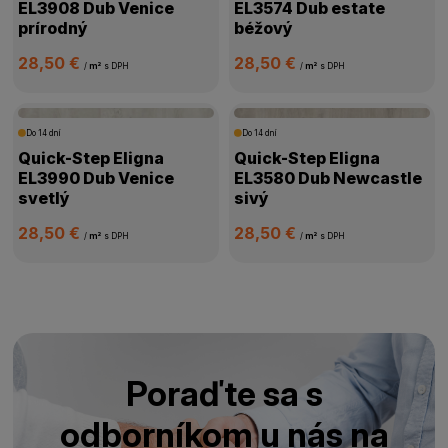
EL3908 Dub Venice
EL3574 Dub estate
prírodný
béžový
28,50 €
28,50 €
/
m²
s DPH
/
m²
s DPH
Do 14 dní
Do 14 dní
Quick-Step Eligna
Quick-Step Eligna
EL3990 Dub Venice
EL3580 Dub Newcastle
svetlý
sivý
28,50 €
28,50 €
/
m²
s DPH
/
m²
s DPH
Poraďte sa s
odborníkom u nás na