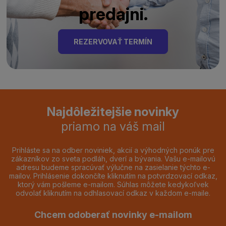
predajni.
REZERVOVAŤ TERMÍN
Najdôležitejšie novinky
priamo na váš mail
Prihláste sa na odber noviniek, akcií a výhodných ponúk pre
zákazníkov zo sveta podláh, dverí a bývania. Vašu e-mailovú
adresu budeme spracúvať výlučne na zasielanie týchto e-
mailov. Prihlásenie dokončíte kliknutím na potvrdzovací odkaz,
ktorý vám pošleme e-mailom. Súhlas môžete kedykoľvek
odvolať kliknutím na odhlasovací odkaz v každom e-maile.
Chcem odoberať novinky e-mailom