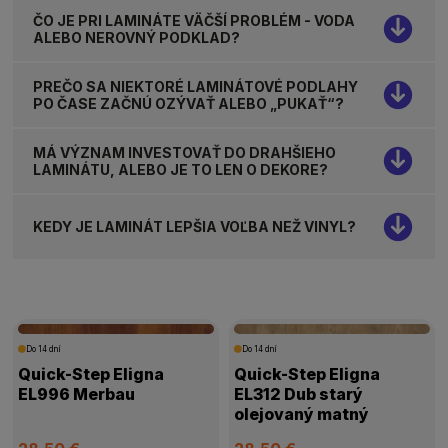
ČO JE PRI LAMINÁTE VÄČŠÍ PROBLÉM - VODA
ALEBO NEROVNÝ PODKLAD?
PREČO SA NIEKTORÉ LAMINÁTOVÉ PODLAHY
PO ČASE ZAČNÚ OZÝVAŤ ALEBO „PUKAŤ“?
MÁ VÝZNAM INVESTOVAŤ DO DRAHŠIEHO
LAMINÁTU, ALEBO JE TO LEN O DEKORE?
KEDY JE LAMINÁT LEPŠIA VOĽBA NEŽ VINYL?
Do 14 dní
Do 14 dní
Quick-Step Eligna
Quick-Step Eligna
EL996 Merbau
EL312 Dub starý
olejovaný matný