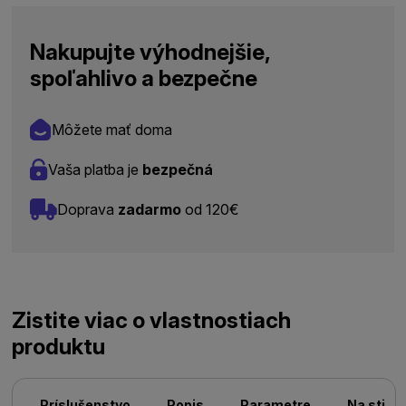
Nakupujte výhodnejšie,
spoľahlivo a bezpečne
Môžete mať doma
Vaša platba je
bezpečná
Doprava
zadarmo
od 120€
Zistite viac o vlastnostiach
produktu
Príslušenstvo
Popis
Parametre
Na stiah