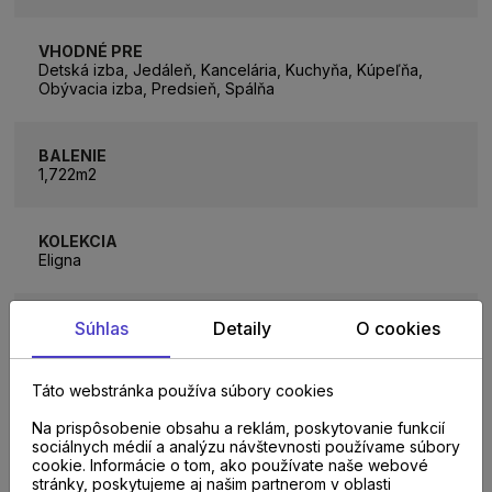
VHODNÉ PRE
Detská izba, Jedáleň, Kancelária, Kuchyňa, Kúpeľňa,
Obývacia izba, Predsieň, Spálňa
BALENIE
1,722m2
KOLEKCIA
Eligna
Súhlas
Detaily
O cookies
VZORKA NA PREDAJNI
Kopčianska 29, Bratislava, Galvániho 5890/7, Bratislava
Táto webstránka používa súbory cookies
POČET LAMIEL V BALENÍ
Na prispôsobenie obsahu a reklám, poskytovanie funkcií
8 lamiel
sociálnych médií a analýzu návštevnosti používame súbory
cookie. Informácie o tom, ako používate naše webové
stránky, poskytujeme aj našim partnerom v oblasti