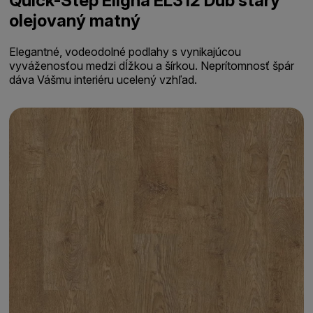
Quick-Step Eligna EL312 Dub starý
olejovaný matný
Elegantné, vodeodolné podlahy s vynikajúcou
vyváženosťou medzi dĺžkou a šírkou. Neprítomnosť špár
dáva Vášmu interiéru ucelený vzhľad.