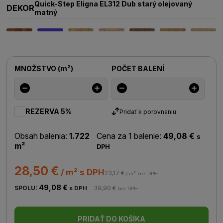
Quick-Step Eligna EL312 Dub starý olejovaný
DEKOR
matný
MNOŽSTVO
(
m²
)
POČET BALENÍ
REZERVA 5%
Pridať k porovnaniu
Obsah balenia:
1.722
Cena za 1 balenie:
49,08 €
s
m²
DPH
28,50 €
/ m² s DPH
23,17 €
/ m² bez DPH
49,08 €
SPOLU:
39,90 €
s DPH
bez DPH
PRIDAŤ DO KOŠÍKA