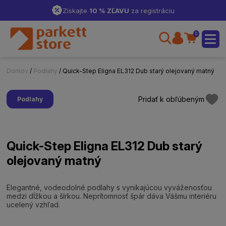
Získajte
10 % ZĽAVU
za registráciu
0
Domov
/
Podlahy
/ Quick-Step Eligna EL312 Dub starý olejovaný matný
Pridať k obľúbeným
Podlahy
Quick-Step Eligna EL312 Dub starý
olejovaný matný
Elegantné, vodeodolné podlahy s vynikajúcou vyváženosťou
medzi dĺžkou a šírkou. Neprítomnosť špár dáva Vášmu interiéru
ucelený vzhľad.