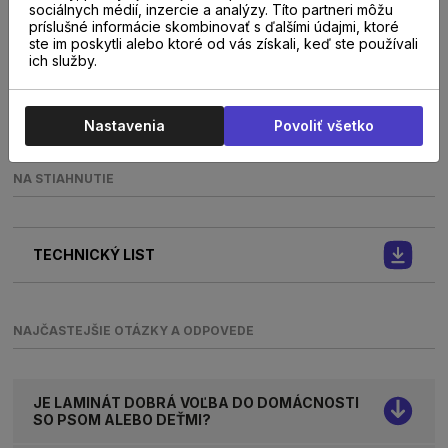
TRIEDA ZÁŤAŽE
sociálnych médií, inzercie a analýzy. Títo partneri môžu
32
príslušné informácie skombinovať s ďalšími údajmi, ktoré
ste im poskytli alebo ktoré od vás získali, keď ste používali
ich služby.
VHODNÁ NA PODLAHOVÉ KÚRENIE
Áno
Nastavenia
Povoliť všetko
NA STIAHNUTIE
TECHNICKÝ LIST
NAJČASTEJŠIE OTÁZKY A ODPOVEDE
JE LAMINÁT DOBRÁ VOĽBA DO DOMÁCNOSTI
SO PSOM ALEBO DEŤMI?