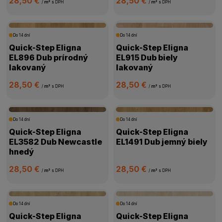
28,50 €
28,50 €
/
m²
s DPH
/
m²
s DPH
Do 14 dní
Do 14 dní
Quick-Step Eligna
Quick-Step Eligna
EL896 Dub prírodný
EL915 Dub biely
lakovaný
lakovaný
28,50 €
28,50 €
/
m²
s DPH
/
m²
s DPH
Do 14 dní
Do 14 dní
Quick-Step Eligna
Quick-Step Eligna
EL3582 Dub Newcastle
EL1491 Dub jemný biely
hnedý
28,50 €
28,50 €
/
m²
s DPH
/
m²
s DPH
Do 14 dní
Do 14 dní
Quick-Step Eligna
Quick-Step Eligna