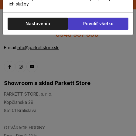
ich služby.
Nastavenia
Povoliť všetko
0948 987 808
E-mail:
info@parkettstore.sk
Showroom a sklad Parkett Store
PARKETT STORE, s. r. o.
Kopčianska 29
851 01 Bratislava
OTVÁRACIE HODINY:
Pon - Pia: 8-18 h.