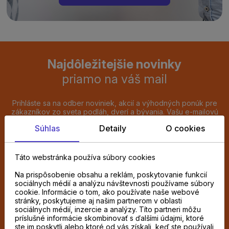
Najdôležitejšie novinky
priamo na váš mail
Prihláste sa na odber noviniek, akcií a výhodných ponúk pre
zákazníkov zo sveta podláh, dverí a bývania. Vašu e-mailovú
adresu budeme spracúvať výlučne na zasielanie týchto e-
Súhlas
Detaily
O cookies
mailov. Prihlásenie dokončíte kliknutím na potvrdzovací odkaz,
ktorý vám pošleme e-mailom. Súhlas môžete kedykoľvek
odvolať kliknutím na odhlasovací odkaz v každom e-maile.
Táto webstránka používa súbory cookies
Chcem odoberať novinky e-mailom
Na prispôsobenie obsahu a reklám, poskytovanie funkcií
sociálnych médií a analýzu návštevnosti používame súbory
cookie. Informácie o tom, ako používate naše webové
ODOBERAŤ
stránky, poskytujeme aj našim partnerom v oblasti
sociálnych médií, inzercie a analýzy. Títo partneri môžu
príslušné informácie skombinovať s ďalšími údajmi, ktoré
Súhlasím so spracovaním
osobných údajov
ste im poskytli alebo ktoré od vás získali, keď ste používali