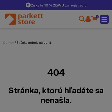
Získajte
10 % ZĽAVU
za registráciu
0
Domov
/ Stránka nebola nájdená
404
Stránka, ktorú hľadáte sa
nenašla.