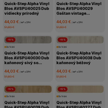
Quick-Step Alpha Vinyl
Quick-Step Alpha Vinyl
Blos AVSPU40025 Dub
Blos AVSPU40029
vidiecky prírodný
Gaštan vintage
prírodný
44,03 €
44,03 €
/
m²
s DPH
/
m²
s DPH
51,80 €
51,80 €
-15 %
-15 %
Do 14 dní
Do 14 dní
Quick-Step Alpha Vinyl
Quick-Step Alpha Vinyl
Blos AVSPU40030 Dub
Blos AVSPU40038 Dub
kaňonový sivý so
kaňonový béžový
stopami po píle
44,03 €
44,03 €
/
m²
s DPH
/
m²
s DPH
51,80 €
51,80 €
-15 %
-15 %
Do 14 dní
Do 14 dní
Quick-Step Alpha Vinyl
Quick-Step Alpha Vinyl
Blos AVSPU40039 Dub
Blos AVSPU40277 Dub