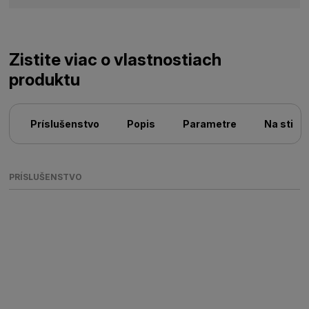
Zistite viac o vlastnostiach
produktu
Príslušenstvo
Popis
Parametre
Na stiah
PRÍSLUŠENSTVO