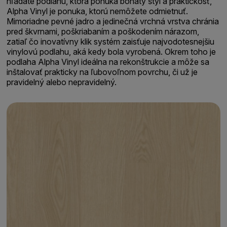
hľadáte podlahu, ktorá ponúka bohatý štýl a praktickosť,
Alpha Vinyl je ponuka, ktorú nemôžete odmietnuť.
Mimoriadne pevné jadro a jedinečná vrchná vrstva chránia
pred škvrnami, poškriabaním a poškodením nárazom,
zatiaľ čo inovatívny klik systém zaisťuje najvodotesnejšiu
vinylovú podlahu, aká kedy bola vyrobená. Okrem toho je
podlaha Alpha Vinyl ideálna na rekonštrukcie a môže sa
inštalovať prakticky na ľubovoľnom povrchu, či už je
pravidelný alebo nepravidelný.