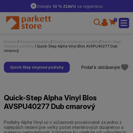
Získajte
10 % ZĽAVU
za registráciu
0
Domov
/
Vinylové podlahy
/
Značky vinylových podláh
/
Quick-Step
vinylové podlahy
/ Quick-Step Alpha Vinyl Blos AVSPU40277 Dub
cmarový
Pridať k obľúbeným
Quick-Step vinylové podlahy
Quick-Step Alpha Vinyl Blos
AVSPU40277 Dub cmarový
Podlahy Alpha Vinyl sú v súčasnosti považované za jedno z
najlepších riešení pre veľký počet interiérových dizajnérov a
majiteľov nehnuteľností. Vzhľadom ku všetkým ich výhodám to