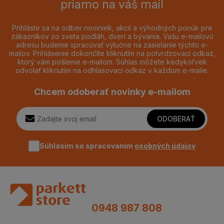
priamo na váš mail
Prihláste sa na odber noviniek, akcií a výhodných ponúk pre
zákazníkov zo sveta podláh, dverí a bývania. Vašu e-mailovú
adresu budeme spracúvať výlučne na zasielanie týchto e-
mailov. Prihlásenie dokončíte kliknutím na potvrdzovací odkaz,
ktorý vám pošleme e-mailom. Súhlas môžete kedykoľvek
odvolať kliknutím na odhlasovací odkaz v každom e-maile.
Chcem odoberať novinky e-mailom
ODOBERAŤ
Súhlasím so spracovaním
osobných údajov
0948 987 808