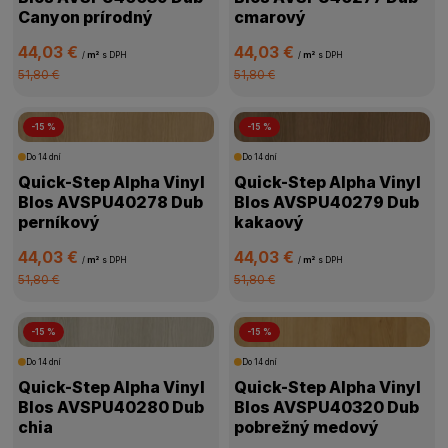
Canyon prírodný
cmarový
44,03 €
44,03 €
/
m²
s DPH
/
m²
s DPH
51,80 €
51,80 €
-15 %
-15 %
Do 14 dní
Do 14 dní
Quick-Step Alpha Vinyl
Quick-Step Alpha Vinyl
Blos AVSPU40278 Dub
Blos AVSPU40279 Dub
perníkový
kakaový
44,03 €
44,03 €
/
m²
s DPH
/
m²
s DPH
51,80 €
51,80 €
-15 %
-15 %
Do 14 dní
Do 14 dní
Quick-Step Alpha Vinyl
Quick-Step Alpha Vinyl
Blos AVSPU40280 Dub
Blos AVSPU40320 Dub
chia
pobrežný medový