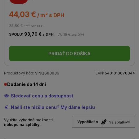
44,03 €
/ m² s DPH
35,80 €
/ m² bez DPH
93,70 €
SPOLU:
76,18 €
s DPH
bez DPH
PRIDAŤ DO KOŠÍKA
Produktový kód:
VINQS00036
EAN:
5401013670344
Dodanie do 14 dní
Sledovať cenu a dostupnosť
Našli ste nižšiu cenu? My dáme lepšiu
Využite výhodné možnosti
nákupu na splátky.