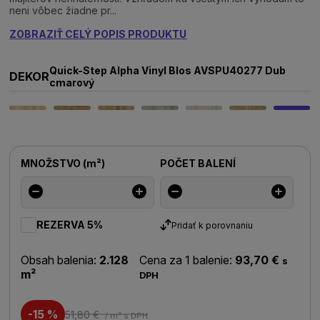
neni vôbec žiadne pr...
ZOBRAZIŤ CELÝ POPIS PRODUKTU
Quick-Step Alpha Vinyl Blos AVSPU40277 Dub
DEKOR
cmarový
MNOŽSTVO
(
m²
)
POČET BALENÍ
REZERVA 5%
Pridať k porovnaniu
Obsah balenia:
2.128
Cena za 1 balenie:
93,70 €
s
m²
DPH
-15 %
51,80 €
/ m²
s DPH