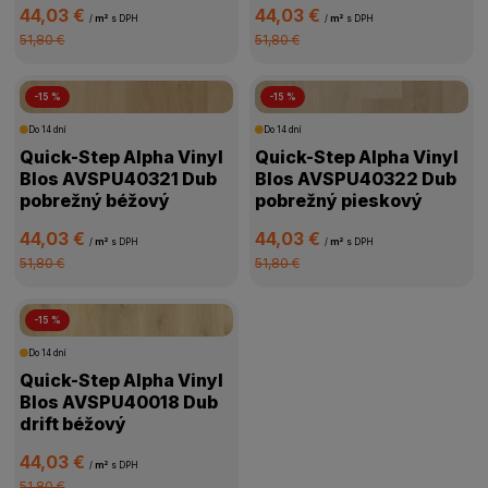
44,03 €
44,03 €
/
m²
s DPH
/
m²
s DPH
51,80 €
51,80 €
-15 %
-15 %
Do 14 dní
Do 14 dní
Quick-Step Alpha Vinyl
Quick-Step Alpha Vinyl
Blos AVSPU40321 Dub
Blos AVSPU40322 Dub
pobrežný béžový
pobrežný pieskový
44,03 €
44,03 €
/
m²
s DPH
/
m²
s DPH
51,80 €
51,80 €
-15 %
Do 14 dní
Quick-Step Alpha Vinyl
Blos AVSPU40018 Dub
drift béžový
44,03 €
/
m²
s DPH
51,80 €