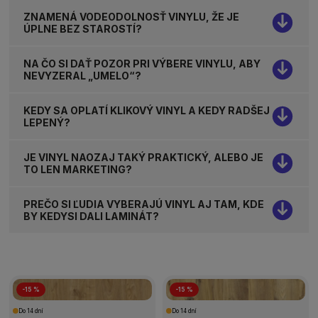
ZNAMENÁ VODEODOLNOSŤ VINYLU, ŽE JE
ÚPLNE BEZ STAROSTÍ?
NA ČO SI DAŤ POZOR PRI VÝBERE VINYLU, ABY
NEVYZERAL „UMELO“?
KEDY SA OPLATÍ KLIKOVÝ VINYL A KEDY RADŠEJ
LEPENÝ?
JE VINYL NAOZAJ TAKÝ PRAKTICKÝ, ALEBO JE
TO LEN MARKETING?
PREČO SI ĽUDIA VYBERAJÚ VINYL AJ TAM, KDE
BY KEDYSI DALI LAMINÁT?
-15 %
-15 %
Do 14 dní
Do 14 dní