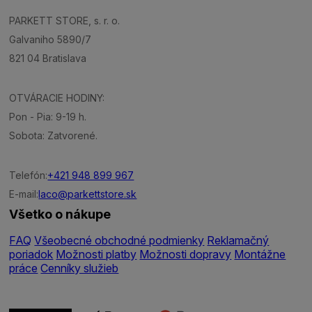
PARKETT STORE, s. r. o.
Galvaniho 5890/7
821 04 Bratislava
OTVÁRACIE HODINY:
Pon - Pia: 9-19 h.
Sobota: Zatvorené.
Telefón:
+421 948 899 967
E-mail:
laco@parkettstore.sk
Všetko o nákupe
FAQ
Všeobecné obchodné podmienky
Reklamačný
poriadok
Možnosti platby
Možnosti dopravy
Montážne
práce
Cenníky služieb