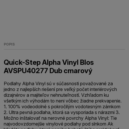
POPIS
Quick-Step Alpha Vinyl Blos
AVSPU40277 Dub cmarový
Podlahy Alpha Vinyl sú v súčasnosti považované za
jedno z najlepších riešení pre veľký počet interiérových
dizajnérov a majiteľov nehnuteľností. Vzhľadom ku
všetkým ich výhodám to neni vôbec žiadne prekvapenie.
1. 100% vodeodolné s pokročilým vodotesným zámkom
2. Ultra pevná podlaha, ktorá sa vysporiada s nárazmi 3.
Možno inštalovať na nerovné povrchy Alpha Vinyl: Tie
najvodovzdornejšie vinylové podlahy pod slnkom Ak