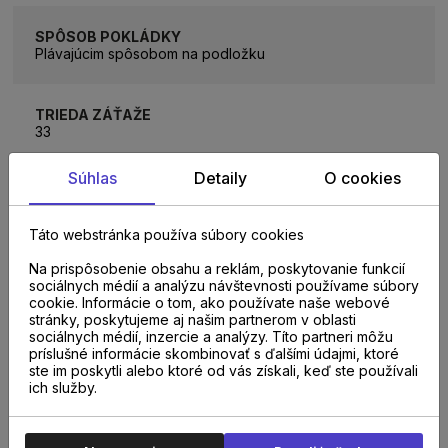
SPÔSOB POKLÁDKY
Plávajúcim spôsobom na podložku
TRIEDA ZÁŤAŽE
33
Súhlas
Detaily
O cookies
INTEGROVANÁ PODLOŽKA
Áno
Táto webstránka používa súbory cookies
Na prispôsobenie obsahu a reklám, poskytovanie funkcií
TYP VINYLU
sociálnych médií a analýzu návštevnosti používame súbory
Kompozit
cookie. Informácie o tom, ako používate naše webové
stránky, poskytujeme aj našim partnerom v oblasti
sociálnych médií, inzercie a analýzy. Títo partneri môžu
príslušné informácie skombinovať s ďalšími údajmi, ktoré
NA STIAHNUTIE
ste im poskytli alebo ktoré od vás získali, keď ste používali
ich služby.
NÁVOD NA POKLÁDKU PODLÁH QUICK-STEP NA