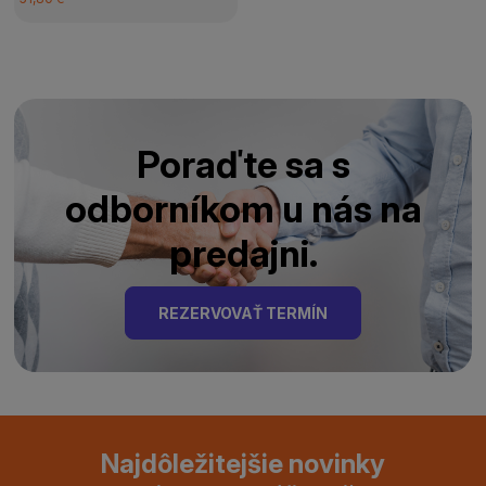
Poraďte sa s
odborníkom u nás na
predajni.
REZERVOVAŤ TERMÍN
Najdôležitejšie novinky