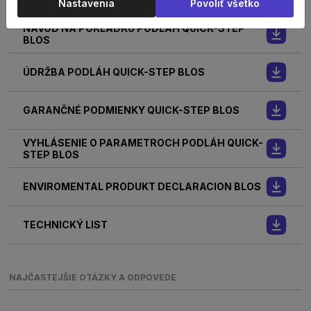
PODLAHOVÉ KÚRENIE BLOS
Nastavenia
Povoliť všetko
NÁVOD NA POKLÁDKU PODLÁH QUICK-STEP
BLOS
ÚDRŽBA PODLÁH QUICK-STEP BLOS
GARANČNÉ PODMIENKY QUICK-STEP BLOS
VYHLÁSENIE O PARAMETROCH PODLÁH QUICK-
STEP BLOS
ENVIROMENTAL PRODUKT DECLARACION BLOS
TECHNICKÝ LIST
NAJČASTEJŠIE OTÁZKY A ODPOVEDE