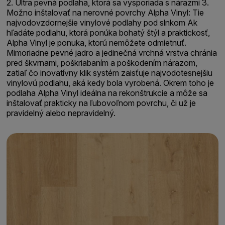
2. Ultra pevná podlaha, ktorá sa vysporiada s nárazmi 3.
Možno inštalovať na nerovné povrchy Alpha Vinyl: Tie
najvodovzdornejšie vinylové podlahy pod slnkom Ak
hľadáte podlahu, ktorá ponúka bohatý štýl a praktickosť,
Alpha Vinyl je ponuka, ktorú nemôžete odmietnuť.
Mimoriadne pevné jadro a jedinečná vrchná vrstva chránia
pred škvrnami, poškriabaním a poškodením nárazom,
zatiaľ čo inovatívny klik systém zaisťuje najvodotesnejšiu
vinylovú podlahu, aká kedy bola vyrobená. Okrem toho je
podlaha Alpha Vinyl ideálna na rekonštrukcie a môže sa
inštalovať prakticky na ľubovoľnom povrchu, či už je
pravidelný alebo nepravidelný.