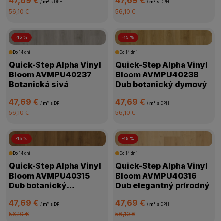
47,69 €
47,69 €
/
m²
s DPH
/
m²
s DPH
56,10 €
56,10 €
-15 %
-15 %
Do 14 dní
Do 14 dní
Quick-Step Alpha Vinyl
Quick-Step Alpha Vinyl
Bloom AVMPU40237
Bloom AVMPU40238
Botanická sivá
Dub botanický dymový
47,69 €
47,69 €
/
m²
s DPH
/
m²
s DPH
56,10 €
56,10 €
-15 %
-15 %
Do 14 dní
Do 14 dní
Quick-Step Alpha Vinyl
Quick-Step Alpha Vinyl
Bloom AVMPU40315
Bloom AVMPU40316
Dub botanický
Dub elegantný prírodný
karamelový
47,69 €
47,69 €
/
m²
s DPH
/
m²
s DPH
56,10 €
56,10 €