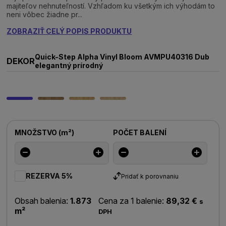
majiteľov nehnuteľností. Vzhľadom ku všetkým ich výhodám to
neni vôbec žiadne pr...
ZOBRAZIŤ CELÝ POPIS PRODUKTU
Quick-Step Alpha Vinyl Bloom AVMPU40316 Dub
DEKOR
elegantný prírodný
MNOŽSTVO
(
m²
)
POČET BALENÍ
REZERVA 5%
Pridať k porovnaniu
Obsah balenia:
1.873
Cena za 1 balenie:
89,32 €
s
m²
DPH