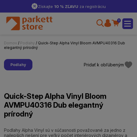
Získajte
10 % ZĽAVU
za registráciu
0
Domov
/
Podlahy
/ Quick-Step Alpha Vinyl Bloom AVMPU40316 Dub
elegantný prírodný
Pridať k obľúbeným
Podlahy
Quick-Step Alpha Vinyl Bloom
AVMPU40316 Dub elegantný
prírodný
Podlahy Alpha Vinyl sú v súčasnosti považované za jedno z
najlepších riešení pre veľký počet interiérových dizajnérov a