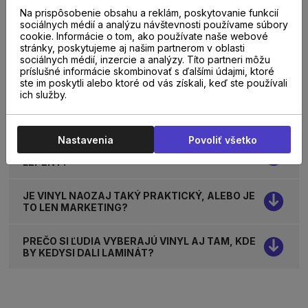
NAJČASTEJŠIE OTÁZKY A ODPOVEDE
Na prispôsobenie obsahu a reklám, poskytovanie funkcií
sociálnych médií a analýzu návštevnosti používame súbory
cookie. Informácie o tom, ako používate naše webové
stránky, poskytujeme aj našim partnerom v oblasti
ZNAMENÁ VODEODOLNOSŤ VINYLU, ŽE JE
sociálnych médií, inzercie a analýzy. Títo partneri môžu
ÚPLNE BEZ STAROSTÍ?
príslušné informácie skombinovať s ďalšími údajmi, ktoré
ste im poskytli alebo ktoré od vás získali, keď ste používali
ich služby.
NA ČO SI DAŤ POZOR PRI VÝBERE VINYLU, ABY
NEVYZERAL „UMELO“?
Nastavenia
Povoliť všetko
KEDY SA OPLATÍ KLIKOVÝ VINYL A KEDY RADŠEJ
LEPENÝ?
JE VINYL NAOZAJ TAKÝ PRAKTICKÝ, ALEBO JE
TO LEN MARKETING?
PREČO SI ĽUDIA VYBERAJÚ VINYL AJ TAM, KDE
BY KEDYSI DALI LAMINÁT?