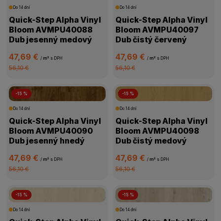
Do 14 dní
Do 14 dní
Quick-Step Alpha Vinyl
Quick-Step Alpha Vinyl
Bloom AVMPU40088
Bloom AVMPU40097
Dub jesenný medový
Dub čistý červený
47,69 €
47,69 €
/
m²
s DPH
/
m²
s DPH
56,10 €
56,10 €
-15 %
-15 %
Do 14 dní
Do 14 dní
Quick-Step Alpha Vinyl
Quick-Step Alpha Vinyl
Bloom AVMPU40090
Bloom AVMPU40098
Dub jesenný hnedý
Dub čistý medový
47,69 €
47,69 €
/
m²
s DPH
/
m²
s DPH
56,10 €
56,10 €
-15 %
-15 %
Do 14 dní
Do 14 dní