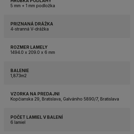
HRÚBKA PODLAHY
5 mm + 1 mm podložka
PRIZNANÁ DRÁŽKA
4-stranná V-drážka
ROZMER LAMELY
1494.0 x 209.0 x 6 mm
BALENIE
1,873m2
VZORKA NA PREDAJNI
Kopčianska 29, Bratislava, Galvániho 5890/7, Bratislava
POČET LAMIEL V BALENÍ
6 lamiel