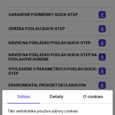
GARANČNÉ PODMIENKY QUICK-STEP
ÚDRŽBA PODLÁH QUICK-STEP
NÁVOD NA POKLÁDKU PODLÁH QUICK-STEP
NÁVOD NA POKLÁDKU PODLÁH QUICK-STEP NA
PODLAHOVÉ KÚRENIE
VYHLÁSENIE O PARAMETROCH PODLÁH QUICK-
STEP
ENVIROMENTAL PRODUKT DECLARACION
Súhlas
Detaily
O cookies
TECHNICKÝ LIST
Táto webstránka používa súbory cookies