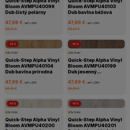
Quick-Step Alpha Vinyl
Quick-Step Alpha Vinyl
Bloom AVMPU40099
Bloom AVMPU40103
Dub čistý polárny
Dub bavlna béžová
47,69 €
47,69 €
/
m²
s DPH
/
m²
s DPH
56,10 €
56,10 €
-15 %
-15 %
Do 14 dní
Do 14 dní
Quick-Step Alpha Vinyl
Quick-Step Alpha Vinyl
Bloom AVMPU40104
Bloom AVMPU40199
Dub bavlna prírodná
Dub jesenný
čokoládový
47,69 €
47,69 €
/
m²
s DPH
/
m²
s DPH
56,10 €
56,10 €
-15 %
-15 %
Do 14 dní
Do 14 dní
Quick-Step Alpha Vinyl
Quick-Step Alpha Vinyl
Bloom AVMPU40200
Bloom AVMPU40201