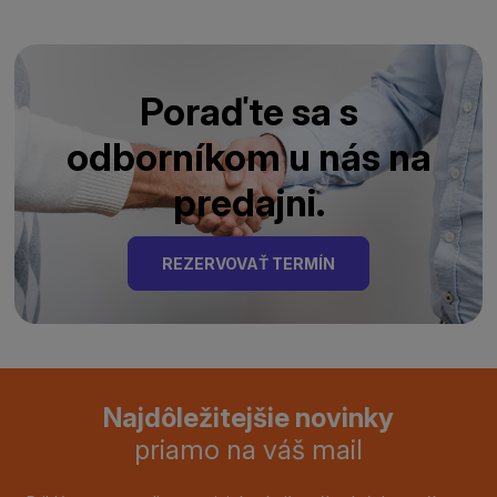
Poraďte sa s
odborníkom u nás na
predajni.
REZERVOVAŤ TERMÍN
Najdôležitejšie novinky
priamo na váš mail