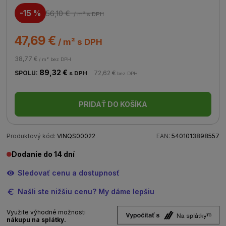
-15 %
56,10 €
/ m²
s DPH
47,69 €
/ m² s DPH
38,77 €
/ m² bez DPH
89,32 €
SPOLU:
72,62 €
s DPH
bez DPH
PRIDAŤ DO KOŠÍKA
Produktový kód:
VINQS00022
EAN:
5401013898557
Dodanie do 14 dní
Sledovať cenu a dostupnosť
Našli ste nižšiu cenu? My dáme lepšiu
Využite výhodné možnosti
nákupu na splátky.