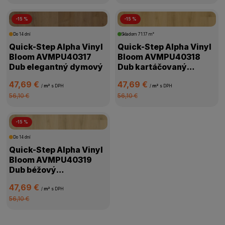
-15 %
-15 %
Do 14 dní
Skladom
71.17 m²
Quick-Step Alpha Vinyl
Quick-Step Alpha Vinyl
Bloom AVMPU40317
Bloom AVMPU40318
Dub elegantný dymový
Dub kartáčovaný
medový
47,69 €
47,69 €
/
m²
s DPH
/
m²
s DPH
56,10 €
56,10 €
-15 %
Do 14 dní
Quick-Step Alpha Vinyl
Bloom AVMPU40319
Dub béžový
kartáčovaný
47,69 €
/
m²
s DPH
56,10 €