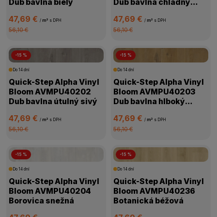
Dub bavlna biely
Dub bavlna chladný
sivý
47,69 €
47,69 €
/
m²
s DPH
/
m²
s DPH
56,10 €
56,10 €
-15 %
-15 %
Do 14 dní
Do 14 dní
Quick-Step Alpha Vinyl
Quick-Step Alpha Vinyl
Bloom AVMPU40202
Bloom AVMPU40203
Dub bavlna útulný sivý
Dub bavlna hlboký
prírodný
47,69 €
47,69 €
/
m²
s DPH
/
m²
s DPH
56,10 €
56,10 €
-15 %
-15 %
Do 14 dní
Do 14 dní
Quick-Step Alpha Vinyl
Quick-Step Alpha Vinyl
Bloom AVMPU40204
Bloom AVMPU40236
Borovica snežná
Botanická béžová