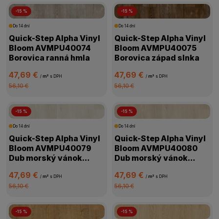
-15 %
-15 %
Do 14 dní
Do 14 dní
Quick-Step Alpha Vinyl
Quick-Step Alpha Vinyl
Bloom AVMPU40074
Bloom AVMPU40075
Borovica ranná hmla
Borovica západ slnka
47,69 €
47,69 €
/
m²
s DPH
/
m²
s DPH
56,10 €
56,10 €
-15 %
-15 %
Do 14 dní
Do 14 dní
Quick-Step Alpha Vinyl
Quick-Step Alpha Vinyl
Bloom AVMPU40079
Bloom AVMPU40080
Dub morský vánok
Dub morský vánok
svetlý
béžový
47,69 €
47,69 €
/
m²
s DPH
/
m²
s DPH
56,10 €
56,10 €
-15 %
-15 %