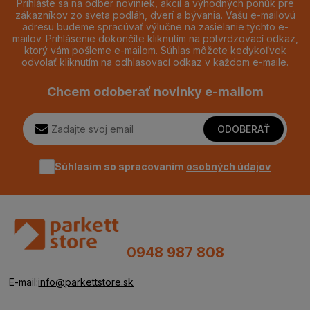
Prihláste sa na odber noviniek, akcií a výhodných ponúk pre
zákazníkov zo sveta podláh, dverí a bývania. Vašu e-mailovú
adresu budeme spracúvať výlučne na zasielanie týchto e-
mailov. Prihlásenie dokončíte kliknutím na potvrdzovací odkaz,
ktorý vám pošleme e-mailom. Súhlas môžete kedykoľvek
odvolať kliknutím na odhlasovací odkaz v každom e-maile.
Chcem odoberať novinky e-mailom
ODOBERAŤ
Súhlasím so spracovaním
osobných údajov
0948 987 808
E-mail:
info@parkettstore.sk