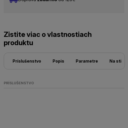
Zistite viac o vlastnostiach
produktu
Príslušenstvo
Popis
Parametre
Na stiah
PRÍSLUŠENSTVO