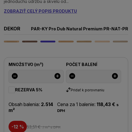
jednoduchú údržbu a skvelú od...
ZOBRAZIŤ CELÝ POPIS PRODUKTU
DEKOR
PAR-KY Pro Dub Natural Premium PR-NAT-PR
MNOŽSTVO
(
m²
)
POČET BALENÍ
REZERVA 5%
Pridať k porovnaniu
Obsah balenia:
2.514
Cena za 1 balenie:
118,43 €
s
m²
DPH
-12 %
53,51 €
/ m²
s DPH