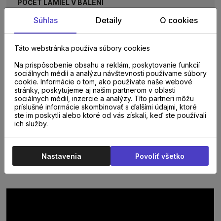
POČET LAMIEL V BALENÍ
11 lamiel
Súhlas
Detaily
O cookies
TYP PODLAHY
Táto webstránka používa súbory cookies
Dyhovaná podlaha
Na prispôsobenie obsahu a reklám, poskytovanie funkcií
sociálnych médií a analýzu návštevnosti používame súbory
TRIEDA ZÁŤAŽE
cookie. Informácie o tom, ako používate naše webové
31
stránky, poskytujeme aj našim partnerom v oblasti
sociálnych médií, inzercie a analýzy. Títo partneri môžu
príslušné informácie skombinovať s ďalšími údajmi, ktoré
ste im poskytli alebo ktoré od vás získali, keď ste používali
VHODNÁ NA PODLAHOVÉ KÚRENIE
ich služby.
Áno
Nastavenia
Povoliť všetko
VIDEO