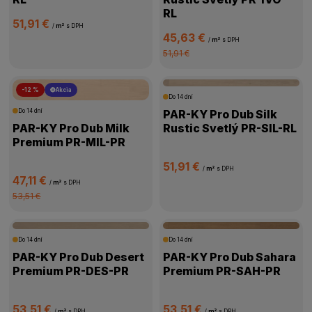
RL
51,91 €
/
m²
s DPH
45,63 €
/
m²
s DPH
51,91 €
-12 %
Akcia
Do 14 dní
Do 14 dní
PAR-KY Pro Dub Silk
PAR-KY Pro Dub Milk
Rustic Svetlý PR-SIL-RL
Premium PR-MIL-PR
51,91 €
/
m²
s DPH
47,11 €
/
m²
s DPH
53,51 €
Do 14 dní
Do 14 dní
PAR-KY Pro Dub Desert
PAR-KY Pro Dub Sahara
Premium PR-DES-PR
Premium PR-SAH-PR
53,51 €
53,51 €
/
m²
s DPH
/
m²
s DPH