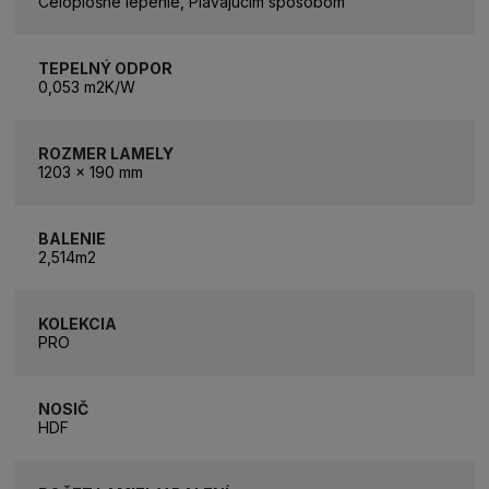
Celoplošné lepenie, Plávajúcim spôsobom
TEPELNÝ ODPOR
0,053 m2K/W
ROZMER LAMELY
1203 x 190 mm
BALENIE
2,514m2
KOLEKCIA
PRO
NOSIČ
HDF