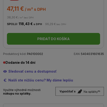
47,11 €
/ m² s DPH
38,30 €
/ m² bez DPH
118,43 €
SPOLU:
96,29 €
s DPH
bez DPH
PRIDAŤ DO KOŠÍKA
Produktový kód:
PA0100002
EAN:
5404031601635
Dodanie do 14 dní
Sledovať cenu a dostupnosť
Našli ste nižšiu cenu? My dáme lepšiu
Využite výhodné možnosti
nákupu na splátky.