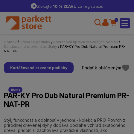
Získajte
10 % ZĽAVU
za registráciu
0
Domov
/
Drevené podlahy
/
Povrchová úprava drevených podláh
/
Kartáčované drevené podlahy
/ PAR-KY Pro Dub Natural Premium PR-
NAT-PR
Pridať k obľúbeným
Kartáčované drevené podlahy
Akcia
PAR-KY Pro Dub Natural Premium PR-
NAT-PR
Štýl, funkčnosť a odolnosť v jednom - kolekcia PRO. Povrch z
prírodnej drevenej dyhy dodáva podlahe vzhľad skutočného
dreva, pričom si zachováva praktické vlastnosti, ako