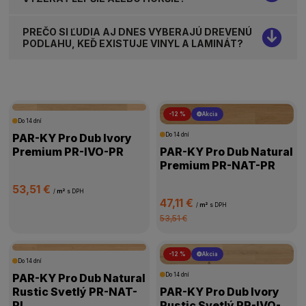
PREČO SI ĽUDIA AJ DNES VYBERAJÚ DREVENÚ
PODLAHU, KEĎ EXISTUJE VINYL A LAMINÁT?
-12 %
Akcia
Do 14 dní
PAR-KY Pro Dub Ivory
Do 14 dní
Premium PR-IVO-PR
PAR-KY Pro Dub Natural
Premium PR-NAT-PR
53,51 €
/
m²
s DPH
47,11 €
/
m²
s DPH
53,51 €
-12 %
Akcia
Do 14 dní
PAR-KY Pro Dub Natural
Do 14 dní
Rustic Svetlý PR-NAT-
PAR-KY Pro Dub Ivory
RL
Rustic Svetlý PR-IVO-