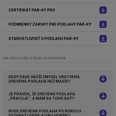
CERTIFIKÁT PAR-KY PRO
PODMIENKY ZÁRUKY PRE PODLAHY PAR-KY
STAROSTLIVOSŤ O PODLAHU PAR-KY
NAJČASTEJŠIE OTÁZKY A ODPOVEDE
KEDY DÁVA VÄČŠÍ ZMYSEL VRSTVENÁ
DREVENÁ PODLAHA NEŽ MASÍV?
JE PRAVDA, ŽE DREVENÁ PODLAHA
„PRACUJE“, A MÁM SA TOHO BÁŤ?
BUDE DREVENÁ PODLAHA PO ROKOCH
VYZERAŤ LEPŠIE ALEBO HORŠIE?