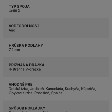
TYP SPOJA
Unifit X
VODEODOLNOSŤ
Áno
HRÚBKA PODLAHY
7,2 mm
PRIZNANÁ DRÁŽKA
4-stranná V-drážka
VHODNÉ PRE
Detská izba, Jedáleň, Kancelária, Kuchyňa, Kúpeľňa,
Obývacia izba, Predsieň, Spálňa
SPÔSOB POKLÁDKY