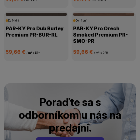
Do 14 dní
Do 14 dní
PAR-KY Pro Dub Burley
PAR-KY Pro Orech
Premium PR-BUR-RL
Smoked Premium PR-
SMO-PR
59,66 €
59,66 €
/
m²
s DPH
/
m²
s DPH
Poraďte sa s
odborníkom u nás na
predajni.