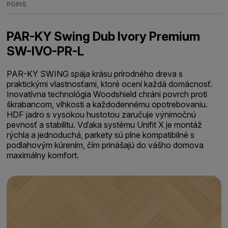
POPIS
PAR-KY Swing Dub Ivory Premium
SW-IVO-PR-L
PAR-KY SWING spája krásu prírodného dreva s
praktickými vlastnosťami, ktoré ocení každá domácnosť.
Inovatívna technológia Woodshield chráni povrch proti
škrabancom, vlhkosti a každodennému opotrebovaniu.
HDF jadro s vysokou hustotou zaručuje výnimočnú
pevnosť a stabilitu. Vďaka systému Unifit X je montáž
rýchla a jednoduchá, parkety sú plne kompatibilné s
podlahovým kúrením, čím prinášajú do vášho domova
maximálny komfort.