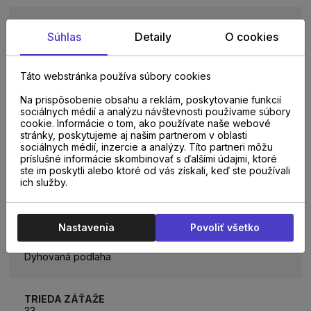
ROZMER LAMELY
Súhlas
Detaily
O cookies
593 x 121 x 10 mm
Táto webstránka používa súbory cookies
BALENIE
0,789m2
Na prispôsobenie obsahu a reklám, poskytovanie funkcií
sociálnych médií a analýzu návštevnosti používame súbory
cookie. Informácie o tom, ako používate naše webové
stránky, poskytujeme aj našim partnerom v oblasti
KOLEKCIA
sociálnych médií, inzercie a analýzy. Títo partneri môžu
SWING
príslušné informácie skombinovať s ďalšími údajmi, ktoré
ste im poskytli alebo ktoré od vás získali, keď ste používali
ich služby.
POČET LAMIEL V BALENÍ
11 lamiel
Nastavenia
Povoliť všetko
TYP PODLAHY
Dyhovaná podlaha
TRIEDA ZÁŤAŽE
33