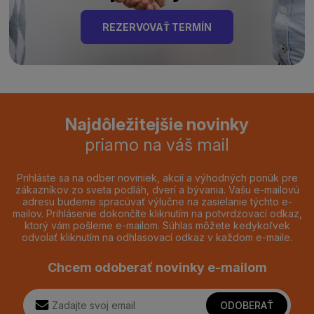
REZERVOVAŤ TERMÍN
Najdôležitejšie novinky
priamo na váš mail
Prihláste sa na odber noviniek, akcií a výhodných ponúk pre
zákazníkov zo sveta podláh, dverí a bývania. Vašu e-mailovú
adresu budeme spracúvať výlučne na zasielanie týchto e-
mailov. Prihlásenie dokončíte kliknutím na potvrdzovací odkaz,
ktorý vám pošleme e-mailom. Súhlas môžete kedykoľvek
odvolať kliknutím na odhlasovací odkaz v každom e-maile.
Chcem odoberať novinky e-mailom
ODOBERAŤ