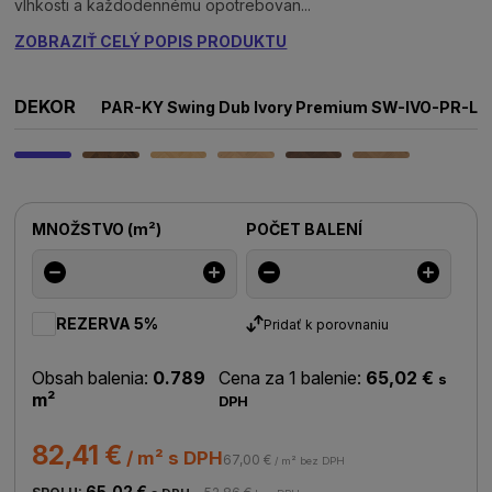
vlhkosti a každodennému opotrebovan...
ZOBRAZIŤ CELÝ POPIS PRODUKTU
DEKOR
PAR-KY Swing Dub Ivory Premium SW-IVO-PR-L
MNOŽSTVO
(
m²
)
POČET BALENÍ
REZERVA 5%
Pridať k porovnaniu
Obsah balenia:
0.789
Cena za 1 balenie:
65,02 €
s
m²
DPH
82,41 €
/ m² s DPH
67,00 €
/ m² bez DPH
65,02 €