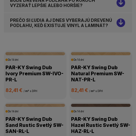
BUDE DREVENÁ PODLAHA PO ROKOCH
VYZERAŤ LEPŠIE ALEBO HORŠIE?
PREČO SI ĽUDIA AJ DNES VYBERAJÚ DREVENÚ
PODLAHU, KEĎ EXISTUJE VINYL A LAMINÁT?
Do 14 dní
Do 14 dní
PAR-KY Swing Dub
PAR-KY Swing Dub
Ivory Premium SW-IVO-
Natural Premium SW-
PR-L
NAT-PR-L
82,41 €
82,41 €
/
m²
s DPH
/
m²
s DPH
Do 14 dní
Do 14 dní
PAR-KY Swing Dub
PAR-KY Swing Dub
Sand Rustic Svetlý SW-
Hazel Rustic Svetlý SW-
SAN-RL-L
HAZ-RL-L