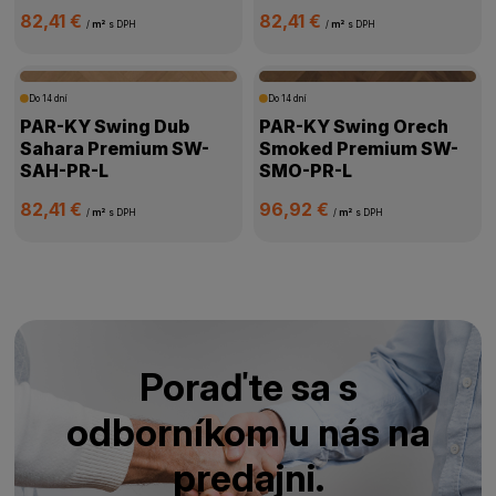
82,41 €
82,41 €
/
m²
s DPH
/
m²
s DPH
Do 14 dní
Do 14 dní
PAR-KY Swing Dub
PAR-KY Swing Orech
Sahara Premium SW-
Smoked Premium SW-
SAH-PR-L
SMO-PR-L
82,41 €
96,92 €
/
m²
s DPH
/
m²
s DPH
Poraďte sa s
odborníkom u nás na
predajni.