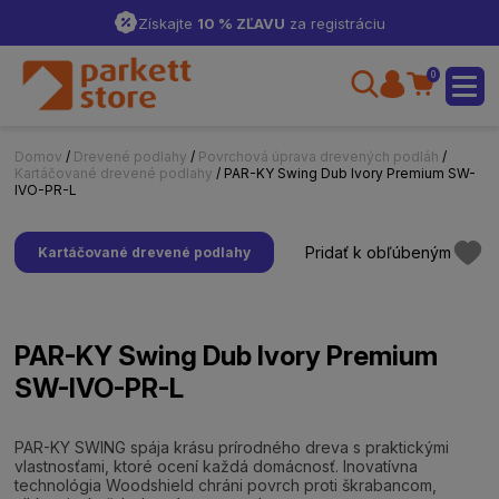
Získajte
10 % ZĽAVU
za registráciu
0
Domov
/
Drevené podlahy
/
Povrchová úprava drevených podláh
/
Kartáčované drevené podlahy
/ PAR-KY Swing Dub Ivory Premium SW-
IVO-PR-L
Pridať k obľúbeným
Kartáčované drevené podlahy
PAR-KY Swing Dub Ivory Premium
SW-IVO-PR-L
PAR-KY SWING spája krásu prírodného dreva s praktickými
vlastnosťami, ktoré ocení každá domácnosť. Inovatívna
technológia Woodshield chráni povrch proti škrabancom,