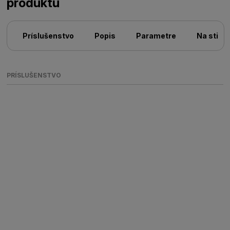
produktu
Príslušenstvo
Popis
Parametre
Na stiah
PRÍSLUŠENSTVO