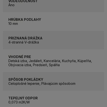
VODEODOLNOSŤ
Áno
HRÚBKA PODLAHY
10 mm
PRIZNANÁ DRÁŽKA
4-stranná V-drážka
VHODNÉ PRE
Detská izba, Jedáleň, Kancelária, Kuchyňa, Kúpeľňa,
Obývacia izba, Predsieň, Spálňa
SPÔSOB POKLÁDKY
Celoplošné lepenie, Plávajúcim spôsobom
TEPELNÝ ODPOR
0,073 m2K/W