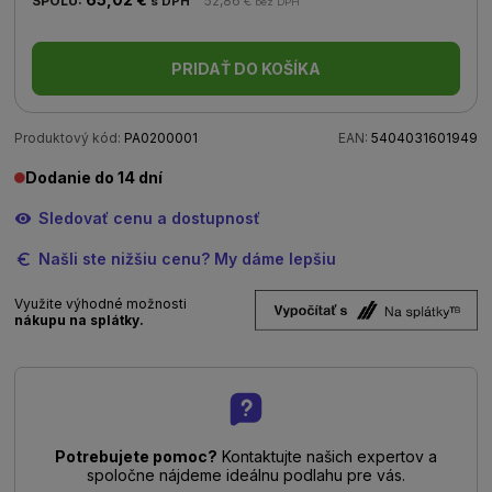
SPOLU:
52,86 €
s DPH
bez DPH
PRIDAŤ DO KOŠÍKA
Produktový kód:
PA0200001
EAN:
5404031601949
Dodanie do 14 dní
Sledovať cenu a dostupnosť
Našli ste nižšiu cenu? My dáme lepšiu
Využite výhodné možnosti
nákupu na splátky.
Potrebujete pomoc?
Kontaktujte našich expertov a
spoločne nájdeme ideálnu podlahu pre vás.