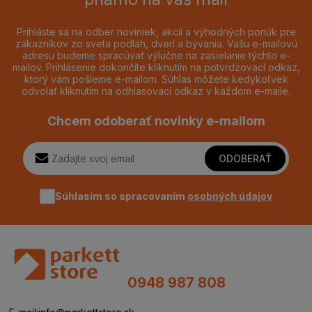
Prihláste sa na odber noviniek, akcií a výhodných ponúk pre
zákazníkov zo sveta podláh, dverí a bývania. Vašu e-mailovú
adresu budeme spracúvať výlučne na zasielanie týchto e-
mailov. Prihlásenie dokončíte kliknutím na potvrdzovací odkaz,
ktorý vám pošleme e-mailom. Súhlas môžete kedykoľvek
odvolať kliknutím na odhlasovací odkaz v každom e-maile.
Chcem odoberať novinky e-mailom
ODOBERAŤ
Súhlasím so spracovaním
osobných údajov
0948 987 808