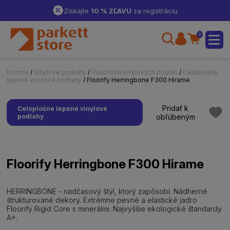
Získajte
10 % ZĽAVU
za registráciu
0
Domov
/
Vinylové podlahy
/
Vlastnosti vinylových podláh
/
Celoplošne
lepené vinylové podlahy
/ Floorify Herringbone F300 Hirame
Pridať k
Celoplošne lepené vinylové
podlahy
obľúbeným
Floorify Herringbone F300 Hirame
HERRINGBONE - nadčasový štýl, ktorý zapôsobí. Nádherné
štrukturované dekory. Extrémne pevné a elastické jadro
Floorify Rigid Core s minerálmi. Najvyššie ekologické štandardy
A+.