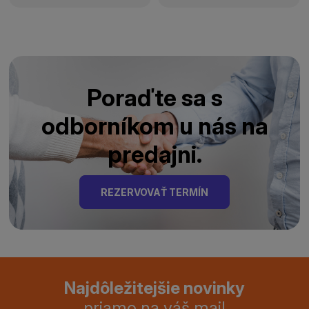
Poraďte sa s
odborníkom u nás na
predajni.
REZERVOVAŤ TERMÍN
Najdôležitejšie novinky
priamo na váš mail