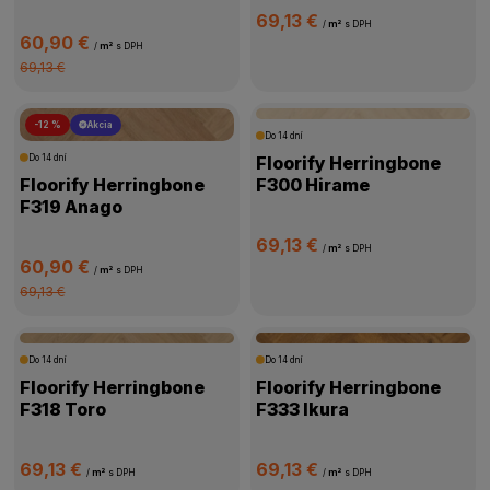
69,13 €
/
m²
s DPH
60,90 €
/
m²
s DPH
69,13 €
-12 %
Akcia
Do 14 dní
Do 14 dní
Floorify Herringbone
Floorify Herringbone
F300 Hirame
F319 Anago
69,13 €
/
m²
s DPH
60,90 €
/
m²
s DPH
69,13 €
Do 14 dní
Do 14 dní
Floorify Herringbone
Floorify Herringbone
F318 Toro
F333 Ikura
69,13 €
69,13 €
/
m²
s DPH
/
m²
s DPH