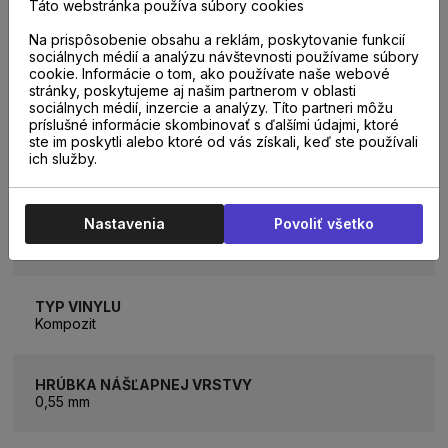
Táto webstránka používa súbory cookies
33
Na prispôsobenie obsahu a reklám, poskytovanie funkcií
sociálnych médií a analýzu návštevnosti používame súbory
VHODNÁ NA PODLAHOVÉ KÚRENIE
cookie. Informácie o tom, ako používate naše webové
Áno
stránky, poskytujeme aj našim partnerom v oblasti
sociálnych médií, inzercie a analýzy. Títo partneri môžu
príslušné informácie skombinovať s ďalšími údajmi, ktoré
ste im poskytli alebo ktoré od vás získali, keď ste používali
ODOLNOSŤ PROTI ODERU
ich služby.
AC4
Nastavenia
Povoliť všetko
KOLEKCIA
Herringbone
TYP VINYLU
Kompozit
HRÚBKA NÁŠĽAPNEJ VRSTVY
0,55 mm