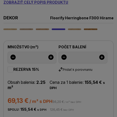
ZOBRAZIŤ CELÝ POPIS PRODUKTU
DEKOR
Floorify Herringbone F300 Hirame
MNOŽSTVO
(
m²
)
POČET BALENÍ
REZERVA 15%
Pridať k porovnaniu
Obsah balenia:
2.25
Cena za 1 balenie:
155,54 €
s
m²
DPH
69,13 €
/ m² s DPH
56,20 €
/ m² bez DPH
155,54 €
SPOLU:
126,45 €
s DPH
bez DPH