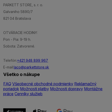
PARKETT STORE, s. r. o.
Galvaniho 5890/7
821 04 Bratislava
OTVÁRACIE HODINY:
Pon - Pia: 9-19 h.
Sobota: Zatvorené.
Telefón:
+421 948 899 967
E-mail:
laco@parkettstore.sk
Všetko o nákupe
FAQ
Všeobecné obchodné podmienky
Reklamačný
poriadok
Možnosti platby
Možnosti dopravy
Montážne
práce
Cenníky služieb