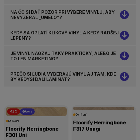
NA ČO SI DAŤ POZOR PRI VÝBERE VINYLU, ABY
NEVYZERAL „UMELO“?
KEDY SA OPLATÍ KLIKOVÝ VINYL A KEDY RADŠEJ
LEPENÝ?
JE VINYL NAOZAJ TAKÝ PRAKTICKÝ, ALEBO JE
TO LEN MARKETING?
PREČO SI ĽUDIA VYBERAJÚ VINYL AJ TAM, KDE
BY KEDYSI DALI LAMINÁT?
-12 %
Akcia
Do 14 dní
Do 14 dní
Floorify Herringbone
Floorify Herringbone
F317 Unagi
F301 Uni