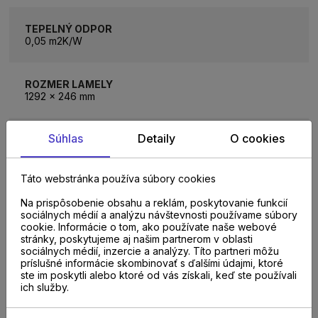
TEPELNÝ ODPOR
0,05 m2K/W
ROZMER LAMELY
1292 x 246 mm
Súhlas
Detaily
O cookies
BALENIE
2,5427m2
Táto webstránka používa súbory cookies
KOLEKCIA
Na prispôsobenie obsahu a reklám, poskytovanie funkcií
AquaDura Large
sociálnych médií a analýzu návštevnosti používame súbory
cookie. Informácie o tom, ako používate naše webové
stránky, poskytujeme aj našim partnerom v oblasti
VZORKA NA PREDAJNI
sociálnych médií, inzercie a analýzy. Títo partneri môžu
Kopčianska 29, Bratislava, Galvániho 5890/7, Bratislava
príslušné informácie skombinovať s ďalšími údajmi, ktoré
ste im poskytli alebo ktoré od vás získali, keď ste používali
ich služby.
POČET LAMIEL V BALENÍ
8 lamiel