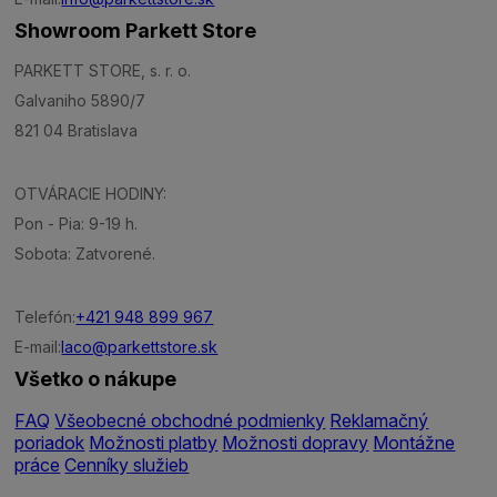
Showroom Parkett Store
PARKETT STORE, s. r. o.
Galvaniho 5890/7
821 04 Bratislava
OTVÁRACIE HODINY:
Pon - Pia: 9-19 h.
Sobota: Zatvorené.
Telefón:
+421 948 899 967
E-mail:
laco@parkettstore.sk
Všetko o nákupe
FAQ
Všeobecné obchodné podmienky
Reklamačný
poriadok
Možnosti platby
Možnosti dopravy
Montážne
práce
Cenníky služieb