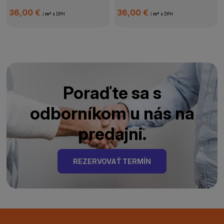
36,00 €
36,00 €
/
m²
s DPH
/
m²
s DPH
Poraďte sa s
odborníkom u nás na
predajni.
REZERVOVAŤ TERMÍN