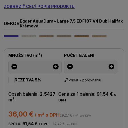
ZOBRAZIŤ CELÝ POPIS PRODUKTU
Egger AquaDura+ Large 7,5 EDF187 V4 Dub Halifax
DEKOR
Krémový
MNOŽSTVO
(
m²
)
POČET BALENÍ
REZERVA 5%
Pridať k porovnaniu
Obsah balenia:
2.5427
Cena za 1 balenie:
91,54 €
s
m²
DPH
36,00 €
/ m² s DPH
29,27 €
/ m² bez DPH
91,54 €
SPOLU:
74,42 €
s DPH
bez DPH