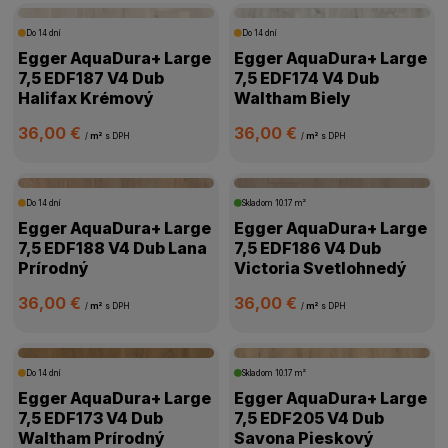
Do 14 dní
Do 14 dní
Egger AquaDura+ Large
Egger AquaDura+ Large
7,5 EDF187 V4 Dub
7,5 EDF174 V4 Dub
Halifax Krémový
Waltham Biely
36,00 €
36,00 €
/
m²
s DPH
/
m²
s DPH
Do 14 dní
Skladom
10.17 m²
Egger AquaDura+ Large
Egger AquaDura+ Large
7,5 EDF188 V4 Dub Lana
7,5 EDF186 V4 Dub
Prírodný
Victoria Svetlohnedý
36,00 €
36,00 €
/
m²
s DPH
/
m²
s DPH
Do 14 dní
Skladom
10.17 m²
Egger AquaDura+ Large
Egger AquaDura+ Large
7,5 EDF173 V4 Dub
7,5 EDF205 V4 Dub
Waltham Prírodný
Savona Pieskový