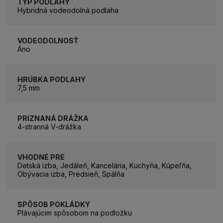
TYP PODLAHY
Hybridná vodeodolná podlaha
VODEODOLNOSŤ
Áno
HRÚBKA PODLAHY
7,5 mm
PRIZNANÁ DRÁŽKA
4-stranná V-drážka
VHODNÉ PRE
Detská izba, Jedáleň, Kancelária, Kuchyňa, Kúpeľňa,
Obývacia izba, Predsieň, Spálňa
SPÔSOB POKLÁDKY
Plávajúcim spôsobom na podložku