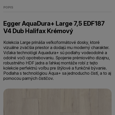
POPIS
Egger AquaDura+ Large 7,5 EDF187
V4 Dub Halifax Krémový
Kolekcia Large prináša veľkoformátové dosky, ktoré
vizuálne zväčšia priestor a dodajú mu moderný charakter.
Vďaka technológii Aquadura+ sú podlahy vodeodolné a
odolné voči opotrebovaniu. Spojenie prémiového dizajnu,
robustného HDF jadra a ľahkej montáže robí z tejto
kolekcie perfektnú voľbu pre štýlové a funkčné bývanie.
Podlaha s technológiou Aqua+ sa jednoducho čistí, a to aj
pomocou parných čističov.