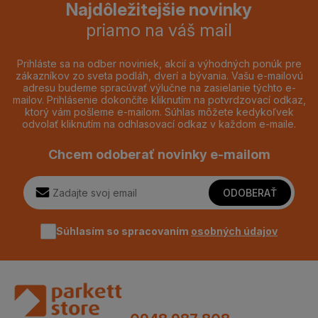
Najdôležitejšie novinky
priamo na váš mail
Prihláste sa na odber noviniek, akcií a výhodných ponúk pre
zákazníkov zo sveta podláh, dverí a bývania. Vašu e-mailovú
adresu budeme spracúvať výlučne na zasielanie týchto e-
mailov. Prihlásenie dokončíte kliknutím na potvrdzovací odkaz,
ktorý vám pošleme e-mailom. Súhlas môžete kedykoľvek
odvolať kliknutím na odhlasovací odkaz v každom e-maile.
Chcem odoberať novinky e-mailom
ODOBERAŤ
Súhlasím so spracovaním
osobných údajov