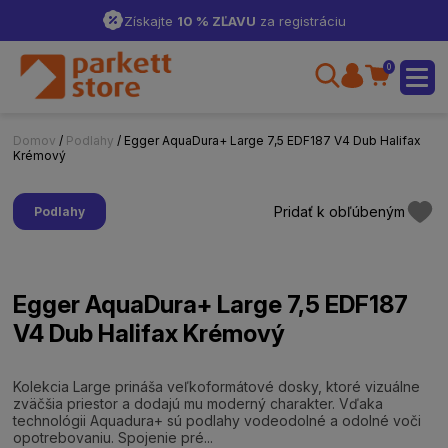
Získajte
10 % ZĽAVU
za registráciu
0
Domov
/
Podlahy
/ Egger AquaDura+ Large 7,5 EDF187 V4 Dub Halifax
Krémový
Pridať k obľúbeným
Podlahy
Egger AquaDura+ Large 7,5 EDF187
V4 Dub Halifax Krémový
Kolekcia Large prináša veľkoformátové dosky, ktoré vizuálne
zväčšia priestor a dodajú mu moderný charakter. Vďaka
technológii Aquadura+ sú podlahy vodeodolné a odolné voči
opotrebovaniu. Spojenie pré...