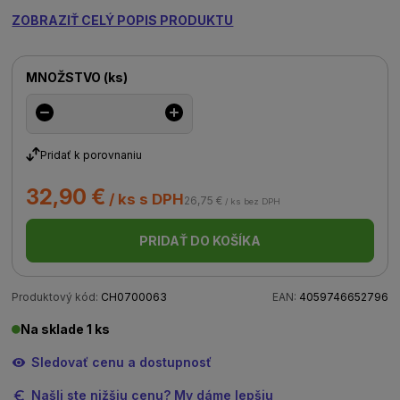
ZOBRAZIŤ CELÝ POPIS PRODUKTU
MNOŽSTVO
(
ks
)
Pridať k porovnaniu
32,90 €
/ ks s DPH
26,75 €
/ ks bez DPH
PRIDAŤ DO KOŠÍKA
Produktový kód:
CH0700063
EAN:
4059746652796
Na sklade 1 ks
Sledovať cenu a dostupnosť
Našli ste nižšiu cenu? My dáme lepšiu