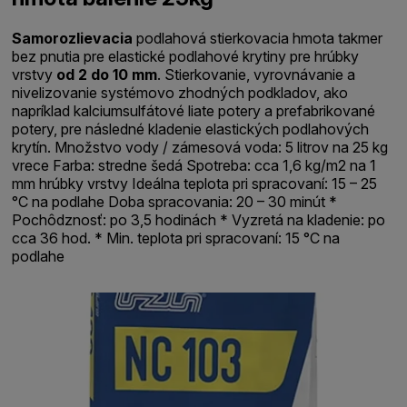
Samorozlievacia
podlahová stierkovacia hmota takmer
bez pnutia pre elastické podlahové krytiny pre hrúbky
vrstvy
od 2 do 10 mm
. Stierkovanie, vyrovnávanie a
nivelizovanie systémovo zhodných podkladov, ako
napríklad kalciumsulfátové liate potery a prefabrikované
potery, pre následné kladenie elastických podlahových
krytín. Množstvo vody / zámesová voda: 5 litrov na 25 kg
vrece Farba: stredne šedá Spotreba: cca 1,6 kg/m2 na 1
mm hrúbky vrstvy Ideálna teplota pri spracovaní: 15 – 25
°C na podlahe Doba spracovania: 20 – 30 minút *
Pochôdznosť: po 3,5 hodinách * Vyzretá na kladenie: po
cca 36 hod. * Min. teplota pri spracovaní: 15 °C na
podlahe