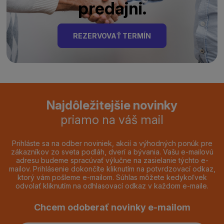
predajni.
REZERVOVAŤ TERMÍN
Najdôležitejšie novinky
priamo na váš mail
Prihláste sa na odber noviniek, akcií a výhodných ponúk pre
zákazníkov zo sveta podláh, dverí a bývania. Vašu e-mailovú
adresu budeme spracúvať výlučne na zasielanie týchto e-
mailov. Prihlásenie dokončíte kliknutím na potvrdzovací odkaz,
ktorý vám pošleme e-mailom. Súhlas môžete kedykoľvek
odvolať kliknutím na odhlasovací odkaz v každom e-maile.
Chcem odoberať novinky e-mailom