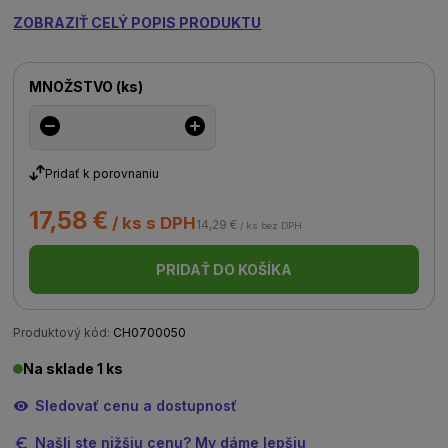
ZOBRAZIŤ CELÝ POPIS PRODUKTU
MNOŽSTVO
(
ks
)
Pridať k porovnaniu
17,58 €
/ ks s DPH
14,29 €
/ ks bez DPH
PRIDAŤ DO KOŠÍKA
Produktový kód:
CH0700050
Na sklade 1 ks
Sledovať cenu a dostupnosť
Našli ste nižšiu cenu? My dáme lepšiu