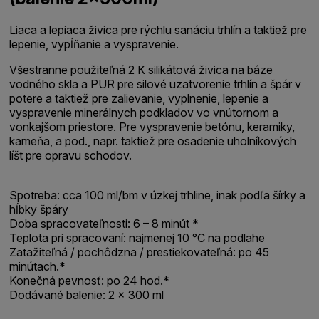
Liaca a lepiaca živica pre rýchlu sanáciu trhlín a taktiež pre
lepenie, vypĺňanie a vyspravenie.
Všestranne použiteľná 2 K silikátová živica na báze
vodného skla a PUR pre silové uzatvorenie trhlín a špár v
potere a taktiež pre zalievanie, vyplnenie, lepenie a
vyspravenie minerálnych podkladov vo vnútornom a
vonkajšom priestore. Pre vyspravenie betónu, keramiky,
kameňa, a pod., napr. taktiež pre osadenie uholníkových
líšt pre opravu schodov.
Spotreba: cca 100 ml/bm v úzkej trhline, inak podľa šírky a
hĺbky špáry
Doba spracovateľnosti: 6 – 8 minút *
Teplota pri spracovaní: najmenej 10 °C na podlahe
Zatažiteľná / pochôdzna / prestiekovateľná: po 45
minútach.*
Konečná pevnosť: po 24 hod.*
Dodávané balenie: 2 x 300 ml