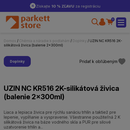
Získajte
10 % ZĽAVU
za registráciu
0
Domov
/
Chémia a náradie k podlahám
/
Doplnky
/ UZIN NC KR516 2K-
silikátová živica (balenie 2x300ml)
Pridať k obľúbeným
Doplnky
UZIN NC KR516 2K-silikátová živica
(balenie 2x300ml)
Liaca a lepiaca živica pre rýchlu sanáciu trhlín a taktiež pre
lepenie, vypĺňanie a vyspravenie. Všestranne použiteľná 2 K
silikátová živica na báze vodného skla a PUR pre silové
uzatvorenie trhlín a...