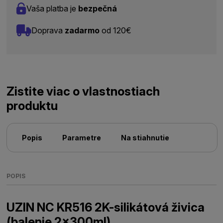
Vaša platba je
bezpečná
Doprava
zadarmo
od 120€
Zistite viac o vlastnostiach
produktu
Popis
Parametre
Na stiahnutie
POPIS
UZIN NC KR516 2K-silikátová živica
(balenie 2x300ml)