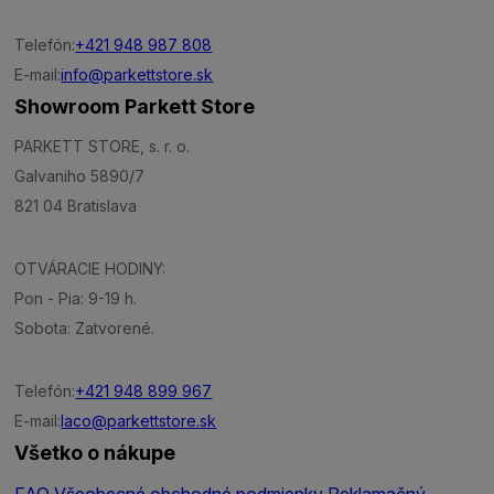
Telefón:
+421 948 987 808
E-mail:
info@parkettstore.sk
Showroom Parkett Store
PARKETT STORE, s. r. o.
Galvaniho 5890/7
821 04 Bratislava
OTVÁRACIE HODINY:
Pon - Pia: 9-19 h.
Sobota: Zatvorené.
Telefón:
+421 948 899 967
E-mail:
laco@parkettstore.sk
Všetko o nákupe
FAQ
Všeobecné obchodné podmienky
Reklamačný