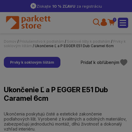
Získajte
10 % ZĽAVU
za registráciu
0
Domov
/
Príslušenstvo k podlahám
/
Soklové lišty k podlahám
/
Prvky k
soklovým lištám
/ Ukončenie Ľ a P EGGER E51 Dub Caramel 6cm
Pridať k obľúbeným
Prvky k soklovým lištám
Ukončenie Ľ a P EGGER E51 Dub
Caramel 6cm
Ukončenia poskytujú čisté a estetické zakončenie
podlahových líšt. Vyrobené z kvalitných a odolných materiálov,
zabezpečujú jednoduchú montáž, dlhú životnosť a dokonalý
vzhľad interiéru.