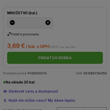
MNOŽSTVO
(
bal.
)
Pridať k porovnaniu
3,69 €
/ bal. s DPH
3,00 €
/ bal. bez DPH
PRIDAŤ DO KOŠÍKA
Produktový kód:
PV25000074
EAN:
9010897254159
Na sklade 20 bal
Sledovať cenu a dostupnosť
Našli ste nižšiu cenu? My dáme lepšiu