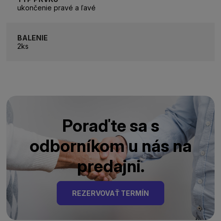
ukončenie pravé a ľavé
BALENIE
2ks
Poraďte sa s
odborníkom u nás na
predajni.
REZERVOVAŤ TERMÍN