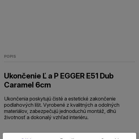
POPIS
Ukončenie Ľ a P EGGER E51 Dub
Caramel 6cm
Ukončenia poskytujú čisté a estetické zakončenie
podlahových líšt. Vyrobené z kvalitných a odolných
materiálov, zabezpečujú jednoduchú montáž, dlhú
životnosť a dokonalý vzhľad interiéru.