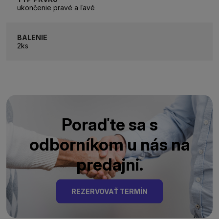
ukončenie pravé a ľavé
BALENIE
2ks
Poraďte sa s
odborníkom u nás na
predajni.
REZERVOVAŤ TERMÍN