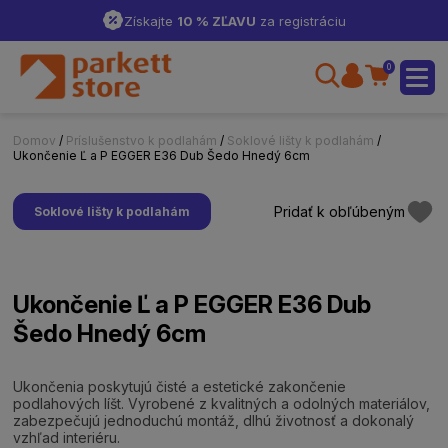
Získajte
10 % ZĽAVU
za registráciu
0
Domov
/
Príslušenstvo k podlahám
/
Soklové lišty k podlahám
/
Ukončenie Ľ a P EGGER E36 Dub Šedo Hnedý 6cm
Pridať k obľúbeným
Soklové lišty k podlahám
Ukončenie Ľ a P EGGER E36 Dub
Šedo Hnedý 6cm
Ukončenia poskytujú čisté a estetické zakončenie
podlahových líšt. Vyrobené z kvalitných a odolných materiálov,
zabezpečujú jednoduchú montáž, dlhú životnosť a dokonalý
vzhľad interiéru.