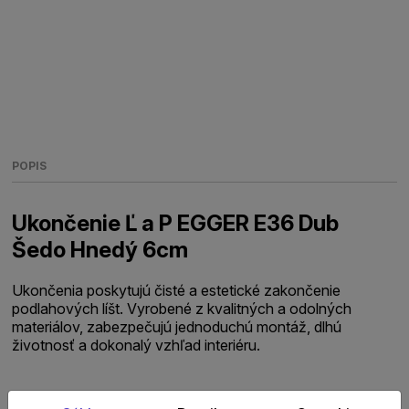
POPIS
Ukončenie Ľ a P EGGER E36 Dub
Šedo Hnedý 6cm
Ukončenia poskytujú čisté a estetické zakončenie
podlahových líšt. Vyrobené z kvalitných a odolných
materiálov, zabezpečujú jednoduchú montáž, dlhú
životnosť a dokonalý vzhľad interiéru.