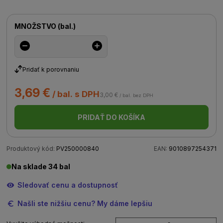
MNOŽSTVO
(
bal.
)
Pridať k porovnaniu
3,69 €
/ bal. s DPH
3,00 €
/ bal. bez DPH
PRIDAŤ DO KOŠÍKA
Produktový kód:
PV250000840
EAN:
9010897254371
Na sklade 34 bal
Sledovať cenu a dostupnosť
Našli ste nižšiu cenu? My dáme lepšiu