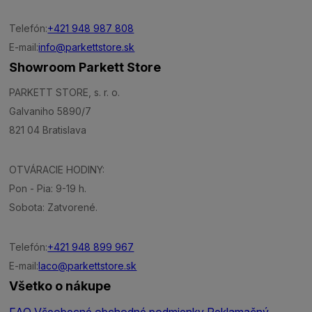
Telefón:
+421 948 987 808
E-mail:
info@parkettstore.sk
Showroom Parkett Store
PARKETT STORE, s. r. o.
Galvaniho 5890/7
821 04 Bratislava
OTVÁRACIE HODINY:
Pon - Pia: 9-19 h.
Sobota: Zatvorené.
Telefón:
+421 948 899 967
E-mail:
laco@parkettstore.sk
Všetko o nákupe
FAQ
Všeobecné obchodné podmienky
Reklamačný