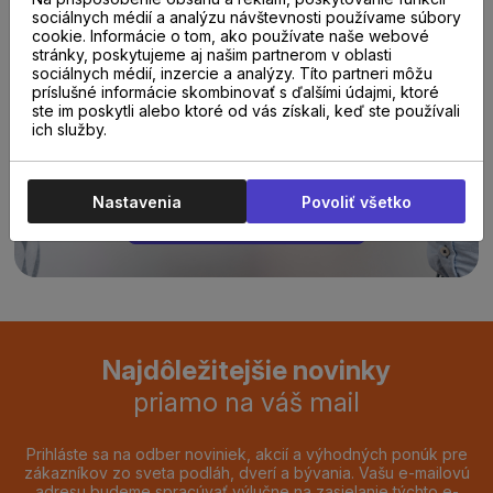
sociálnych médií a analýzu návštevnosti používame súbory
cookie. Informácie o tom, ako používate naše webové
Poraďte sa s
stránky, poskytujeme aj našim partnerom v oblasti
sociálnych médií, inzercie a analýzy. Títo partneri môžu
príslušné informácie skombinovať s ďalšími údajmi, ktoré
odborníkom u nás na
ste im poskytli alebo ktoré od vás získali, keď ste používali
ich služby.
predajni.
Nastavenia
Povoliť všetko
REZERVOVAŤ TERMÍN
Najdôležitejšie novinky
priamo na váš mail
Prihláste sa na odber noviniek, akcií a výhodných ponúk pre
zákazníkov zo sveta podláh, dverí a bývania. Vašu e-mailovú
adresu budeme spracúvať výlučne na zasielanie týchto e-