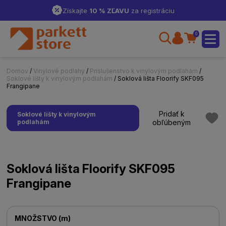
Získajte
10 % ZĽAVU
za registráciu
0
Domov
/
Vinylové podlahy
/
Príslušenstvo k vinylovým podlahám
/
Soklové lišty k vinylovým podlahám
/ Soklová lišta Floorify SKF095
Frangipane
Pridať k
Soklové lišty k vinylovým
podlahám
obľúbeným
Soklová lišta Floorify SKF095
Frangipane
MNOŽSTVO
(
m
)