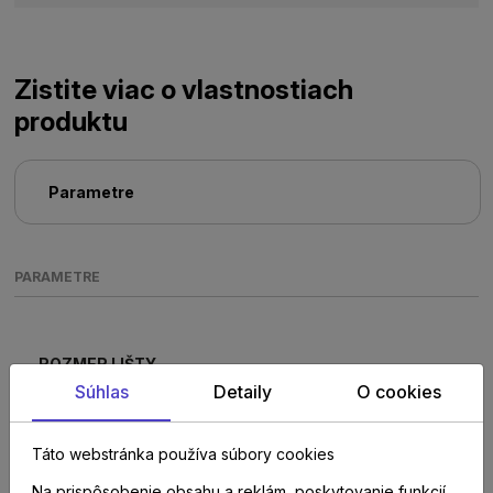
Zistite viac o vlastnostiach
produktu
Parametre
PARAMETRE
ROZMER LIŠTY
10 x 61 x 2000 mm
Súhlas
Detaily
O cookies
Táto webstránka používa súbory cookies
Na prispôsobenie obsahu a reklám, poskytovanie funkcií