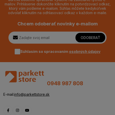
mailov. Prihlásenie dokončíte kliknutím na potvrdzovací odkaz,
ktorý vám pošleme e-mailom. Súhlas môžete kedykoľvek
odvolať kliknutím na odhlasovací odkaz v každom e-maile.
Chcem odoberať novinky e-mailom
ODOBERAŤ
Súhlasím so spracovaním
osobných údajov
0948 987 808
E-mail:
info@parkettstore.sk